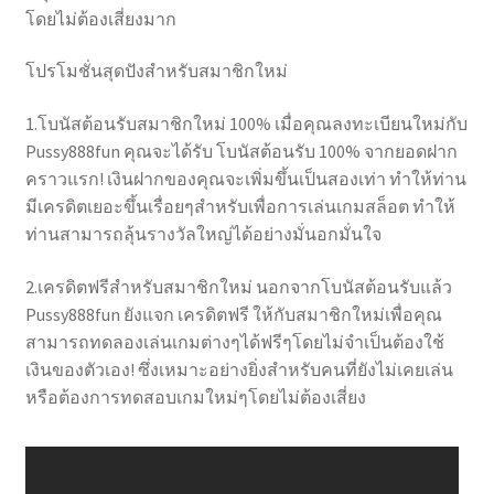
โดยไม่ต้องเสี่ยงมาก
โปรโมชั่นสุดปังสำหรับสมาชิกใหม่
1.โบนัสต้อนรับสมาชิกใหม่ 100% เมื่อคุณลงทะเบียนใหม่กับ
Pussy888fun คุณจะได้รับ โบนัสต้อนรับ 100% จากยอดฝาก
คราวแรก! เงินฝากของคุณจะเพิ่มขึ้นเป็นสองเท่า ทำให้ท่าน
มีเครดิตเยอะขึ้นเรื่อยๆสำหรับเพื่อการเล่นเกมสล็อต ทำให้
ท่านสามารถลุ้นรางวัลใหญ่ได้อย่างมั่นอกมั่นใจ
2.เครดิตฟรีสำหรับสมาชิกใหม่ นอกจากโบนัสต้อนรับแล้ว
Pussy888fun ยังแจก เครดิตฟรี ให้กับสมาชิกใหม่เพื่อคุณ
สามารถทดลองเล่นเกมต่างๆได้ฟรีๆโดยไม่จำเป็นต้องใช้
เงินของตัวเอง! ซึ่งเหมาะอย่างยิ่งสำหรับคนที่ยังไม่เคยเล่น
หรือต้องการทดสอบเกมใหม่ๆโดยไม่ต้องเสี่ยง