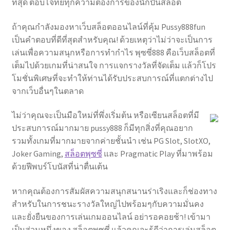
ที่สุด ตอบโจทย์ทุกความต้องการของนักปั่นสล็อต
ถ้าคุณกำลังมองหาเว็บสล็อตออนไลน์ที่คุ้ม Pussy888fun
เป็นคำตอบที่ดีที่สุดสำหรับคุณ! ด้วยเหตุว่าไม่ว่าจะเป็นการ
เล่นเพื่อความสนุกหรือการทำกำไร พุซซี่888 คือเว็บสล็อตที่
เต็มไปด้วยเกมที่น่าสนใจ การแจกรางวัลที่จัดเต็ม แล้วก็โปร
โมชั่นพิเศษที่จะทำให้ท่านได้รับประสบการณ์ที่แตกต่างไป
จากเว็บอื่นๆในตลาด
ไม่ว่าคุณจะเป็นมือใหม่ที่พึ่งเริ่มต้น หรือเซียนสล็อตที่มี
ประสบการณ์มากมาย pussy888 ก็มีทุกสิ่งที่คุณอยาก
รวมทั้งเกมที่มากมายจากค่ายชั้นนำ เช่น PG Slot, SlotXO,
Joker Gaming,
สล็อตพุซซี่
และ Pragmatic Play ที่มาพร้อม
ด้วยฟีพบร์โบนัสที่น่าตื่นเต้น
หากคุณต้องการสัมผัสความสนุกสนานร่าเริงและก็ช่องทาง
สำหรับในการชนะรางวัลใหญ่ไปพร้อมๆกับความมั่นคง
และยั่งยืนของการเล่นเกมออนไลน์ อย่ารอคอยช้า! เข้ามา
เป็นส่วนหนึ่งของ สล็อตพุซซี่ แล้วคุณจะรู้ดีว่าการเล่นสล็อต