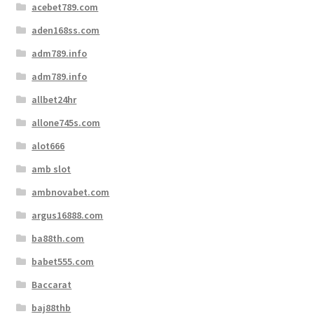
acebet789.com
aden168ss.com
adm789.info
adm789.info
allbet24hr
allone745s.com
alot666
amb slot
ambnovabet.com
argus16888.com
ba88th.com
babet555.com
Baccarat
baj88thb