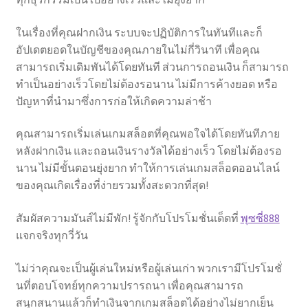
ในเรื่องที่คุณฝากเงิน ระบบจะปฏิบัติการในทันทีและก็
อัปเดตยอดในบัญชีของคุณภายในไม่กี่วินาที เพื่อคุณ
สามารถเริ่มเดิมพันได้โดยทันที ส่วนการถอนเงิน ก็สามารถ
ทำเป็นอย่างเร็วโดยไม่ต้องรอนาน ไม่มีการค้างยอด หรือ
ปัญหาที่นำมาซึ่งการก่อให้เกิดความล่าช้า
คุณสามารถเริ่มเล่นเกมสล็อตที่คุณพอใจได้โดยทันทีภาย
หลังฝากเงิน และถอนเงินรางวัลได้อย่างเร็ว โดยไม่ต้องรอ
นาน ไม่มีขั้นตอนยุ่งยาก ทำให้การเล่นเกมสล็อตออนไลน์
ของคุณเกิดเรื่องที่ง่ายรวมทั้งสะดวกที่สุด!
สัมผัสความมันส์ไม่มีพัก! รู้จักกับโปรโมชั่นเด็ดที่
พุซซี่888
แจกจริงทุกวี่วัน
ไม่ว่าคุณจะเป็นผู้เล่นใหม่หรือผู้เล่นเก่า พวกเรามีโปรโมชั่
นที่ตอบโจทย์ทุกความปรารถนา เพื่อคุณสามารถ
สนุกสนานแล้วก็ทำเงินจากเกมสล็อตได้อย่างไม่ยากเย็น