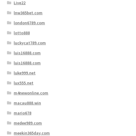
Live22
lnw365bet.com
london6789.com
lotto888
luckycat789.com
luis16888.com
luis16888.com
luke999.net
lux555.net
m4newonline.com
macau888.win
mario678
medee989.com
meekin365day.com