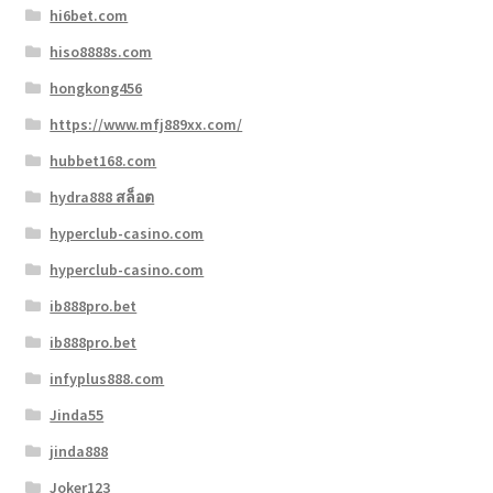
hi6bet.com
hiso8888s.com
hongkong456
https://www.mfj889xx.com/
hubbet168.com
hydra888 สล็อต
hyperclub-casino.com
hyperclub-casino.com
ib888pro.bet
ib888pro.bet
infyplus888.com
Jinda55
jinda888
Joker123