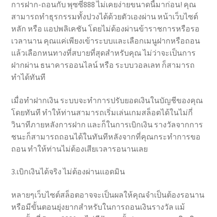
การฝาก-ถอนกับ พุซซี่888 ไม่เคยง่ายขนาดนี้มาก่อน! คุณ
สามารถทำธุรกรรมทั้งปวงได้ด้วยตัวเองผ่าน หน้าเว็บไซต์
หลัก หรือ แอปพลิเคชัน โดยไม่ต้องผ่านข้าราชการหรือรอ
เวลานาน คุณแค่เพียงเข้าระบบและเลือกเมนูฝากหรือถอน
แล้วเลือกหนทางที่สบายที่สุดสำหรับคุณ ไม่ว่าจะเป็นการ
ฝากผ่าน ธนาคารออนไลน์ หรือ ระบบวอลเลท ก็สามารถ
ทำได้ทันที
เมื่อทำฝากเงิน ระบบจะทำการปรับยอดเงินในบัญชีของคุณ
โดยทันที ทำให้ท่านสามารถเริ่มเล่นเกมสล็อตได้ในไม่กี่
วินาทีภายหลังการฝาก และก็ในการเบิกเงิน รางวัลจากการ
ชนะก็สามารถถอนได้ในทันทีหลังจากที่คุณกระทำการขอ
ถอน ทำให้ท่านไม่ต้องเสียเวลารอนานเลย
3.เบิกเงินได้จริง ไม่ต้องผ่านแอดมิน
หลายๆเว็บไซต์สล็อตอาจจะเป็นผลให้คุณจำเป็นต้องรอนาน
หรือมีขั้นตอนยุ่งยากสำหรับในการถอนเงินรางวัล แม้