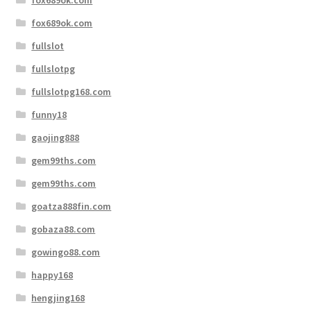
fox689ok.com
fullslot
fullslotpg
fullslotpg168.com
funny18
gaojing888
gem99ths.com
gem99ths.com
goatza888fin.com
gobaza88.com
gowingo88.com
happy168
hengjing168