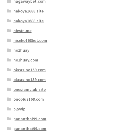
nagawaybet.com
nakoya1688.site
nakoya1688.site
nbwin.me
niseko168bet.com
no1huay
no1huay.com
okcasino159.com
okcasino159.com
onesiamclub.site
onoplus168.com
p2vvip
pananthai99.com
pananthai99.com