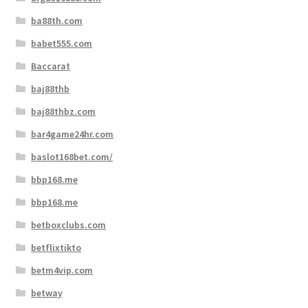
ba88th.com
babet555.com
Baccarat
baj88thb
baj88thbz.com
bar4game24hr.com
baslot168bet.com/
bbp168.me
bbp168.me
betboxclubs.com
betflixtikto
betm4vip.com
betway