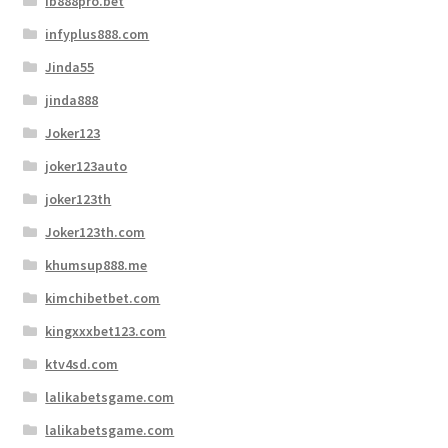
ib888pro.bet
infyplus888.com
Jinda55
jinda888
Joker123
joker123auto
joker123th
Joker123th.com
khumsup888.me
kimchibetbet.com
kingxxxbet123.com
ktv4sd.com
lalikabetsgame.com
lalikabetsgame.com