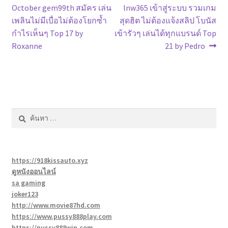
post:
post:
October gem99th สมัคร เล่น
lnw365 เข้าสู่ระบบ รวมเกม
เรื่อง
เพลินไม่มีเบื่อไม่ต้องโยกซ้ำ
สุดฮิต ไม่ต้องแจ้งสลิป โบนัส
กำไรเห็นๆ Top 17 by
เข้ารัวๆ เล่นได้ทุกแบรนด์ Top
Roxanne
21 by Pedro
ค้นหา
สำหรับ:
https://918kissauto.xyz
ดูหนังออนไลน์
sa gaming
joker123
http://www.movie87hd.com
https://www.pussy888play.com
https://pussy888win.com