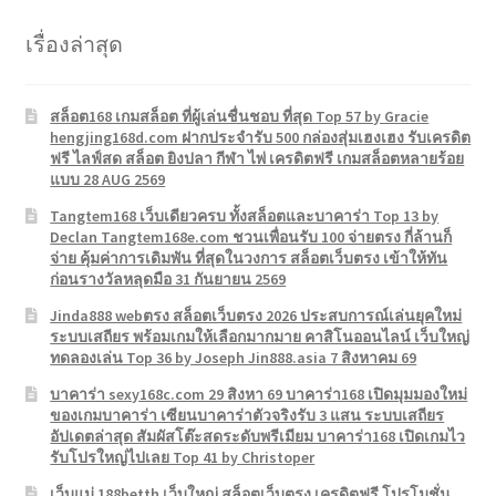
เรื่องล่าสุด
สล็อต168 เกมสล็อต ที่ผู้เล่นชื่นชอบ ที่สุด Top 57 by Gracie
hengjing168d.com ฝากประจำรับ 500 กล่องสุ่มเฮงเฮง รับเครดิต
ฟรี ไลฟ์สด สล็อต ยิงปลา กีฬา ไพ่ เครดิตฟรี เกมสล็อตหลายร้อย
แบบ 28 AUG 2569
Tangtem168 เว็บเดียวครบ ทั้งสล็อตและบาคาร่า Top 13 by
Declan Tangtem168e.com ชวนเพื่อนรับ 100 จ่ายตรง กี่ล้านก็
จ่าย คุ้มค่าการเดิมพัน ที่สุดในวงการ สล็อตเว็บตรง เข้าให้ทัน
ก่อนรางวัลหลุดมือ 31 กันยายน 2569
Jinda888 webตรง สล็อตเว็บตรง 2026 ประสบการณ์เล่นยุคใหม่
ระบบเสถียร พร้อมเกมให้เลือกมากมาย คาสิโนออนไลน์ เว็บใหญ่
ทดลองเล่น Top 36 by Joseph Jin888.asia 7 สิงหาคม 69
บาคาร่า sexy168c.com 29 สิงหา 69 บาคาร่า168 เปิดมุมมองใหม่
ของเกมบาคาร่า เซียนบาคาร่าตัวจริงรับ 3 แสน ระบบเสถียร
อัปเดตล่าสุด สัมผัสโต๊ะสดระดับพรีเมียม บาคาร่า168 เปิดเกมไว
รับโปรใหญ่ไปเลย Top 41 by Christoper
เว็บแม่ 188betth เว็บใหญ่ สล็อตเว็บตรง เครดิตฟรี โปรโมชั่น