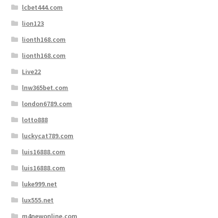
lcbet444.com
lion123
lionth168.com
lionth168.com
Live22
lnw365bet.com
london6789.com
lotto888
luckycat789.com
luis16888.com
luis16888.com
luke999.net
lux555.net
m4newonline.com