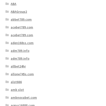
ABA
ABAGroup2
abbet789.com
acebet789.com
acebet789.com
aden168ss.com
adm789.info
adm789.info
allbet24hr
allone745s.com
alot666
amb slot
ambnovabet.com
argus16888.com