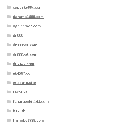
cupcake88x.com
daruma1688.com
dgb222hot.com
dr888
dr888bet.com
dr888bet.com
du2477.com
ek4567.com
erisauto.site
faro168
fcharoenkit168.com
ff123th
finfinbet789.com