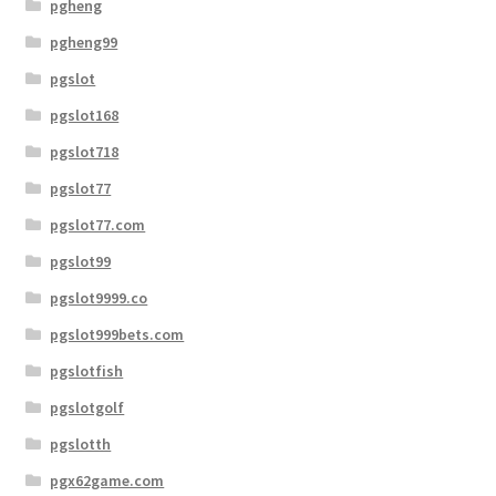
pgheng
pgheng99
pgslot
pgslot168
pgslot718
pgslot77
pgslot77.com
pgslot99
pgslot9999.co
pgslot999bets.com
pgslotfish
pgslotgolf
pgslotth
pgx62game.com