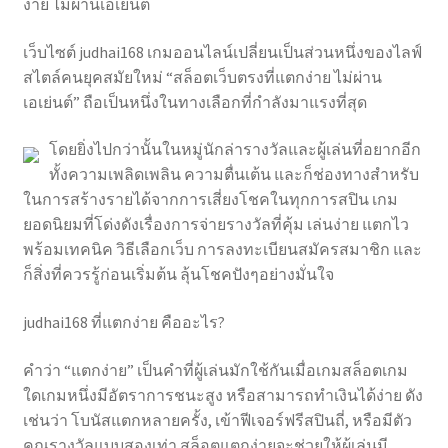
ง่าย ไม่ผ่านเอเย่นต์
เว็บไซต์ judhai168 เกมออนไลน์เปลี่ยนเป็นส่วนหนึ่งของไลฟ์
สไตล์คนยุคสมัยใหม่ “สล็อตเว็บตรงที่แตกง่าย ไม่ผ่าน
เอเย่นต์” ถือเป็นหนึ่งในทางเลือกที่กำลังมาแรงที่สุด
โดยยิ่งไปกว่านั้นในหมู่นักล่ารางวัลและผู้เล่นที่อยากอีก
ทั้งความเพลิดเพลิน ความตื่นเต้น และก็ช่องทางสำหรับ
ในการสร้างรายได้จากการเสี่ยงโชคในทุกการสปิน เกม
ยอดนิยมที่โด่งดังเรื่องการจ่ายรางวัลที่คุ้ม เล่นง่าย แตกไว
พร้อมเทคนิค วิธีเลือกเว็บ การลงทะเบียนสมัครสมาชิก และ
ก็สิ่งที่ควรรู้ก่อนเริ่มต้น ลุ้นโชคปังๆอย่างมั่นใจ
judhai168 ที่แตกง่าย คืออะไร?
คำว่า “แตกง่าย” เป็นคำที่ผู้เล่นมักใช้กันเมื่อเกมสล็อตเกม
ใดเกมหนึ่งมีอัตราการชนะสูง หรือสามารถทำเงินได้ง่าย ดัง
เช่นว่า โบนัสแตกหลายครั้ง, เข้าฟีเจอร์ฟรีสปินถี่, หรือมีตัว
คูณรางวัลแบบสองเท่า สล็อตแตกง่ายจะช่วยให้ผู้เล่นมี