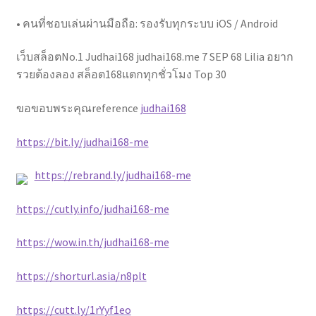
• คนที่ชอบเล่นผ่านมือถือ: รองรับทุกระบบ iOS / Android
เว็บสล็อตNo.1 Judhai168 judhai168.me 7 SEP 68 Lilia อยาก
รวยต้องลอง สล็อต168แตกทุกชั่วโมง Top 30
ขอขอบพระคุณreference
judhai168
https://bit.ly/judhai168-me
https://rebrand.ly/judhai168-me
https://cutly.info/judhai168-me
https://wow.in.th/judhai168-me
https://shorturl.asia/n8plt
https://cutt.ly/1rYyf1eo