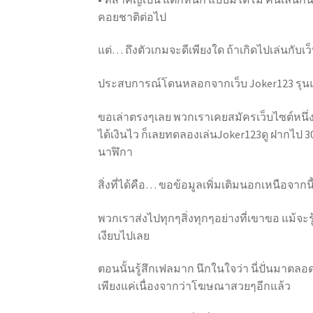
คอยชาติต่อไป
แต่… ถึงตัวเกมจะดีเพียงใด ถ้าเกิดไปเล่นกับเว็
ประสบการณ์โดนหลอกจากเว็บ Joker123 รุนแร
ขอเล่าตรงๆเลย พวกเราเคยสมัครเว็บไซต์หนึ่ง
ได้เงินไว ก็เลยทดลองเล่นJoker123ดู ฝากไป
นาฬิกา
สิ่งที่ได้คือ… ขอข้อมูลเพิ่มเติมนอกเหนือจากนี
พวกเราส่งไปทุกๆสิ่งทุกๆอย่างที่เขาขอ แม้จะ
เงียบไปเลย
ตอนนั้นรู้สึกเฟลมาก นึกในใจว่า นี่ปั่นมาตลอดท
เพียงแค่เนื่องจากว่าโฆษณาสวยๆอีกแล้ว