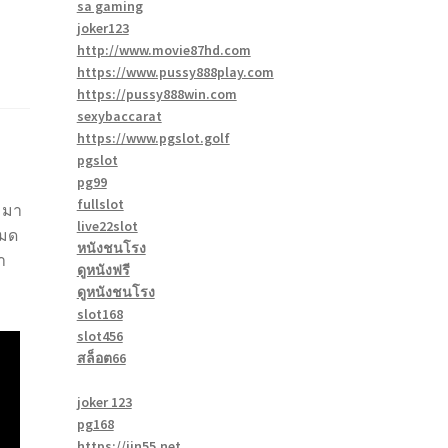
sa gaming
joker123
http://www.movie87hd.com
https://www.pussy888play.com
https://pussy888win.com
sexybaccarat
https://www.pgslot.golf
pgslot
pg99
fullslot
? มา
live22slot
หมด
หนังชนโรง
า
ดูหนังฟรี
ดูหนังชนโรง
slot168
slot456
สล็อต66
joker 123
pg168
https://jin55.net