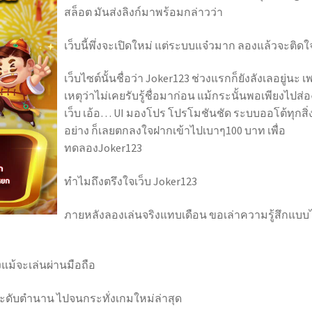
สล็อต มันส่งลิงก์มาพร้อมกล่าวว่า
เว็บนี้พึ่งจะเปิดใหม่ แต่ระบบแจ๋วมาก ลองแล้วจะติดใ
เว็บไซต์นั้นชื่อว่า Joker123 ช่วงแรกก็ยังลังเลอยู่นะ 
เหตุว่าไม่เคยรับรู้ชื่อมาก่อน แม้กระนั้นพอเพียงไปส่
เว็บ เอ้อ… UI มองโปร โปรโมชันชัด ระบบออโต้ทุกสิ่
อย่าง ก็เลยตกลงใจฝากเข้าไปเบาๆ100 บาท เพื่อ
ทดลองJoker123
ทำไมถึงตรึงใจเว็บ Joker123
ภายหลังลองเล่นจริงแทบเดือน ขอเล่าความรู้สึกแบบไ
แม้จะเล่นผ่านมือถือ
าระดับตำนาน ไปจนกระทั่งเกมใหม่ล่าสุด