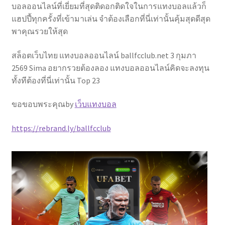
บอลออนไลน์ที่เยี่ยมที่สุดติดอกติดใจในการแทงบอลแล้วก็
แฮปปี้ทุกครั้งที่เข้ามาเล่น จำต้องเลือกที่นี่เท่านั้นคุ้มสุดดีสุด
พาคุณรวยให้สุด
สล็อตเว็บไทย แทงบอลออนไลน์ ballfcclub.net 3 กุมภา
2569 Sima อยากรวยต้องลอง แทงบอลออนไลน์คิดจะลงทุน
ทั้งทีต้องที่นี่เท่านั้น Top 23
ขอขอบพระคุณby
เว็บแทงบอล
https://rebrand.ly/ballfcclub