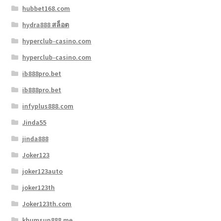
hubbet168.com
hydra888 สล็อต
hyperclub-casino.com
hyperclub-casino.com
ib888pro.bet
ib888pro.bet
infyplus888.com
Jinda55
jinda888
Joker123
joker123auto
joker123th
Joker123th.com
khumsup888.me