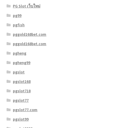
PG Slot เว็บใหม่
pg99
pgfish
pggold168bet.com
pggold168bet.com
pgheng
pgheng99
pgslot
pgslot168
pgslot718
pgslot77
pgslot77.com
pgslot99