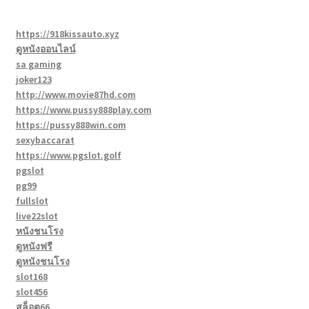
https://918kissauto.xyz
ดูหนังออนไลน์
sa gaming
joker123
http://www.movie87hd.com
https://www.pussy888play.com
https://pussy888win.com
sexybaccarat
https://www.pgslot.golf
pgslot
pg99
fullslot
live22slot
หนังชนโรง
ดูหนังฟรี
ดูหนังชนโรง
slot168
slot456
สล็อต66