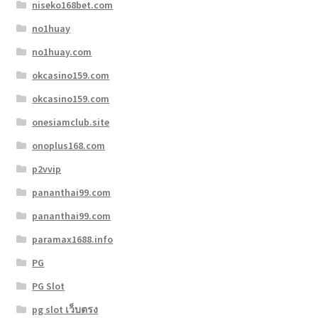
niseko168bet.com
no1huay
no1huay.com
okcasino159.com
okcasino159.com
onesiamclub.site
onoplus168.com
p2vvip
pananthai99.com
pananthai99.com
paramax1688.info
PG
PG Slot
pg slot เว็บตรง