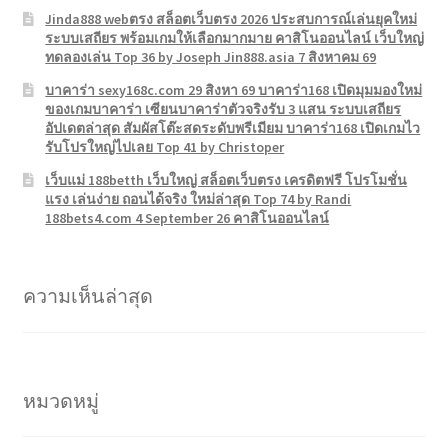
Jinda888 webตรง สล็อตเว็บตรง 2026 ประสบการณ์เล่นยุคใหม่
ระบบเสถียร พร้อมเกมให้เลือกมากมาย คาสิโนออนไลน์ เว็บใหญ่
ทดลองเล่น Top 36 by Joseph Jin888.asia 7 สิงหาคม 69
บาคาร่า sexy168c.com 29 สิงหา 69 บาคาร่า168 เปิดมุมมองใหม่
ของเกมบาคาร่า เซียนบาคาร่าตัวจริงรับ 3 แสน ระบบเสถียร
อัปเดตล่าสุด สัมผัสโต๊ะสดระดับพรีเมียม บาคาร่า168 เปิดเกมไว
รับโปรใหญ่ไปเลย Top 41 by Christoper
เว็บแม่ 188betth เว็บใหญ่ สล็อตเว็บตรง เครดิตฟรี โปรโมชั่น
แรง เล่นง่าย ถอนได้จริง ใหม่ล่าสุด Top 74 by Randi
188bets4.com 4 September 26 คาสิโนออนไลน์
ความเห็นล่าสุด
หมวดหมู่