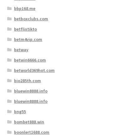
bbp168.me
betboxclubs.com
betflixtikto
betm4vip.com
betway
betwin6666.com
betworld369hot.com
bio285th.com
bluewin8888.info
bluewin8888.info
bng55
bombet888.win
boonlert1688.com