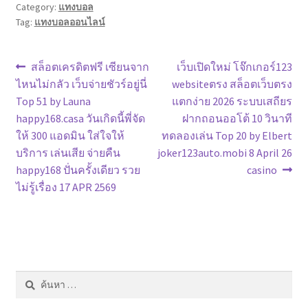
Category:
แทงบอล
Tag:
แทงบอลออนไลน์
แนะแนว
Previous
Next
สล็อตเครดิตฟรี เซียนจาก
เว็บเปิดใหม่ โจ๊กเกอร์123
post:
post:
ไหนไม่กลัว เว็บจ่ายชัวร์อยู่นี่
websiteตรง สล็อตเว็บตรง
เรื่อง
Top 51 by Launa
แตกง่าย 2026 ระบบเสถียร
happy168.casa วันเกิดนี้พี่จัด
ฝากถอนออโต้ 10 วินาที
ให้ 300 แอดมิน ใส่ใจให้
ทดลองเล่น Top 20 by Elbert
บริการ เล่นเสีย จ่ายคืน
joker123auto.mobi 8 April 26
happy168 ปั่นครั้งเดียว รวย
casino
ไม่รู้เรื่อง 17 APR 2569
ค้นหา
สำหรับ: