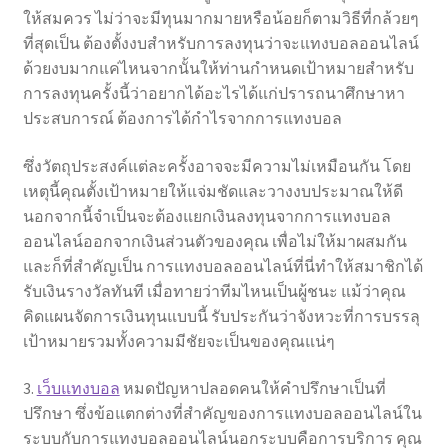
ให้สมควร ไม่ว่าจะมีทุนมากมายหรือน้อยก็ตามวิธีที่กล้วยๆ
ที่สุดเป็น ต้องตั้งงบสำหรับการลงทุนว่าจะแทงบอลออนไลน์
ด้วยงบมากแค่ไหนจากนั้นให้ท่านกำหนดเป้าหมายสำหรับ
การลงทุนครั้งนี้ว่าอยากได้อะไรได้แก่ปรารถนาศึกษาหา
ประสบการณ์ ต้องการได้กำไรจากการแทงบอล
ซึ่งวัตถุประสงค์แต่ละครั้งอาจจะมีความไม่เหมือนกัน โดย
เหตุนี้คุณตั้งเป้าหมายให้แจ่มชัดและวางงบประมาณให้ดี
นอกจากนี้จำเป็นจะต้องแยกเงินลงทุนจากการแทงบอล
ออนไลน์ออกจากเงินส่วนตัวของคุณ เพื่อไม่ให้มาผสมกัน
และก็ที่สำคัญเป็น การแทงบอลออนไลน์ที่นี่ทำให้สมาชิกได้
รับเงินรางวัลทันที เมื่อทายว่าทีมไหนเป็นผู้ชนะ แม้ว่าคุณ
คิดแผนจัดการเงินทุนแบบนี้ รับประกันว่าจังหวะที่การบรรลุ
เป้าหมายรวมทั้งความมีชัยจะเป็นของคุณแน่ๆ
3.
เว็บแทงบอล
หมดปัญหาปลอดคนให้คำปรึกษาเป็นที่
ปรึกษา ซึ่งข้อแตกต่างที่สำคัญของการแทงบอลออนไลน์ใน
ระบบกับการแทงบอลออนไลน์นอกระบบคือการบริการ คุณ