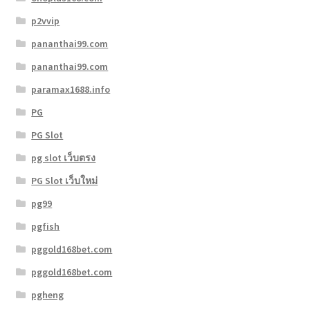
p2vvip
pananthai99.com
pananthai99.com
paramax1688.info
PG
PG Slot
pg slot เว็บตรง
PG Slot เว็บใหม่
pg99
pgfish
pggold168bet.com
pggold168bet.com
pgheng