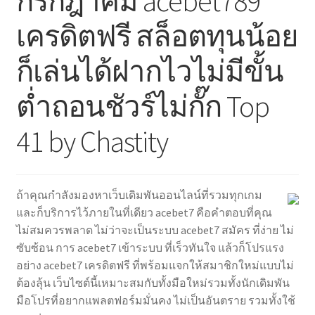
กรกฎาคม acebet789
เครดิตฟรี สล็อตทุนน้อย
ก็เล่นได้ฝากไวไม่มีขั้น
ต่ำถอนชัวร์ไม่กั๊ก Top
41 by Chastity
ถ้าคุณกำลังมองหาเว็บเดิมพันออนไลน์ที่รวมทุกเกม
และก็บริการไว้ภายในที่เดียว acebet7 คือคำตอบที่คุณ
ไม่สมควรพลาด ไม่ว่าจะเป็นระบบ acebet7 สมัคร ที่ง่าย ไม่
ซับซ้อน การ acebet7 เข้าระบบ ที่เร็วทันใจ แล้วก็โปรแรง
อย่าง acebet7 เครดิตฟรี ที่พร้อมแจกให้สมาชิกใหม่แบบไม่
ต้องลุ้น เว็บไซต์นี้เหมาะสมกับทั้งมือใหม่รวมทั้งนักเดิมพัน
มือโปรที่อยากแพลตฟอร์มมั่นคง ไม่เป็นอันตราย รวมทั้งใช้