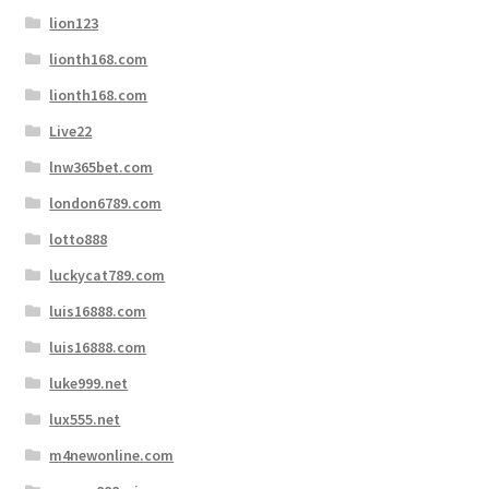
lion123
lionth168.com
lionth168.com
Live22
lnw365bet.com
london6789.com
lotto888
luckycat789.com
luis16888.com
luis16888.com
luke999.net
lux555.net
m4newonline.com