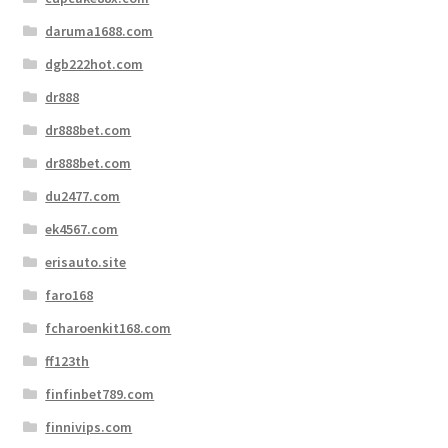
daruma1688.com
dgb222hot.com
dr888
dr888bet.com
dr888bet.com
du2477.com
ek4567.com
erisauto.site
faro168
fcharoenkit168.com
ff123th
finfinbet789.com
finnivips.com