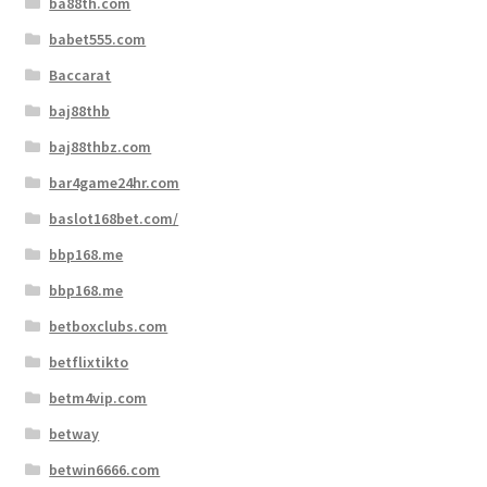
ba88th.com
babet555.com
Baccarat
baj88thb
baj88thbz.com
bar4game24hr.com
baslot168bet.com/
bbp168.me
bbp168.me
betboxclubs.com
betflixtikto
betm4vip.com
betway
betwin6666.com