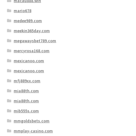
macau888.win
mario678
medee989.com
meekin365day.com
megawaysbet789.com
mercyrosa168.com
mexicanoo.com
mexicanoo.com
mfj889xx.com
mia88th.com
mia88th.com
mib555s.com
mmgoldsbets.com
mmplay-casino.com