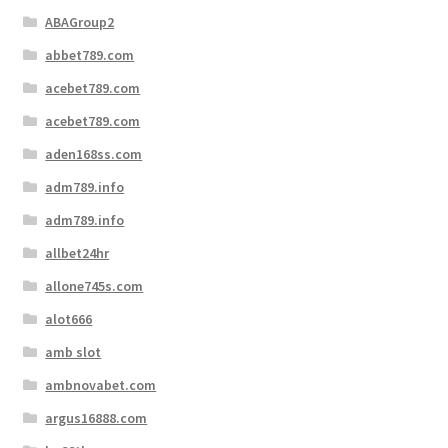
ABAGroup2
abbet789.com
acebet789.com
acebet789.com
aden168ss.com
adm789.info
adm789.info
allbet24hr
allone745s.com
alot666
amb slot
ambnovabet.com
argus16888.com