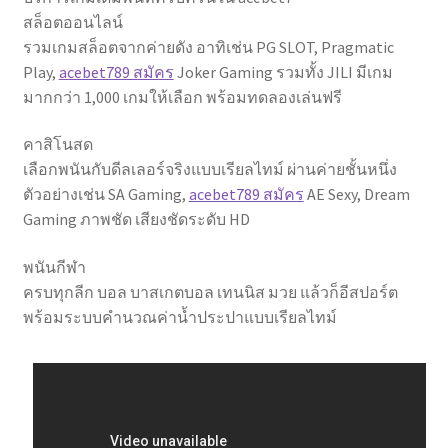
สล็อตออนไลน์
รวมเกมสล็อตจากค่ายดัง อาทิเช่น PG SLOT, Pragmatic
Play,
acebet789 สมัคร
Joker Gaming รวมทั้ง JILI มีเกม
มากกว่า 1,000 เกมให้เลือก พร้อมทดลองเล่นฟรี
คาสิโนสด
เลือกพนันกับดีลเลอร์จริงแบบเรียลไทม์ ผ่านค่ายชั้นหนึ่ง
ตัวอย่างเช่น SA Gaming,
acebet789 สมัคร
AE Sexy, Dream
Gaming ภาพชัด เสียงชัดระดับ HD
พนันกีฬา
ครบทุกลีก บอล บาสเกตบอล เทนนิส มวย แล้วก็อีสปอร์ต
พร้อมระบบคำนวณค่าน้ำประปาแบบเรียลไทม์