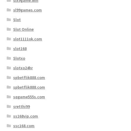
six9game.win
sl99games.com
Slot
Slot Online
slot1111ok.com
slot168
Slotxo
slotxo24hr
spbetflik888.com
spbetflik888.com
sqgame555s.com
sretthi99
ss168vip.com
ssc168.com