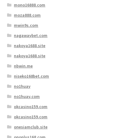
mono16888.com
moza888.com
mwin9s.com
nagawaybet.com
nakoya1688.site
nakoya1688.site
nbwin.me
niseko168bet.com
no1huay
no1huay.com
okcasino159.com
okcasino159.com
onesiamclub.site
onoplus168.com