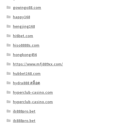
gowingo88.com
happy168
hengjing168
hi6bet.com
hiso8888s.com
hongkong456
https://www.mfj889xx.com/
hubbet168.com
hydra888 สล็อต
hyperclub-casino.com
hyperclub-casino.com
ib888pro.bet
ib888pro.bet