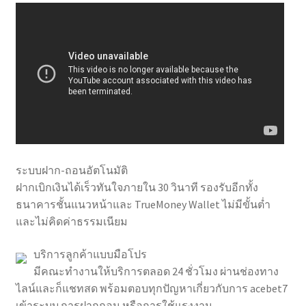
ระบบฝาก-ถอนอัตโนมัติ
ฝากเบิกเงินได้เร็วทันใจภายใน 30 วินาที รองรับอีกทั้ง
ธนาคารชั้นแนวหน้าและ TrueMoney Wallet ไม่มีขั้นต่ำ
และไม่คิดค่าธรรมเนียม
บริการลูกค้าแบบมือโปร
มีคณะทำงานให้บริการตลอด 24 ชั่วโมง ผ่านช่องทาง
ไลน์และก็แชทสด พร้อมตอบทุกปัญหาเกี่ยวกับการ acebet7
เข้าระบบ การฝากถอน หรือการใช้แรงงาน