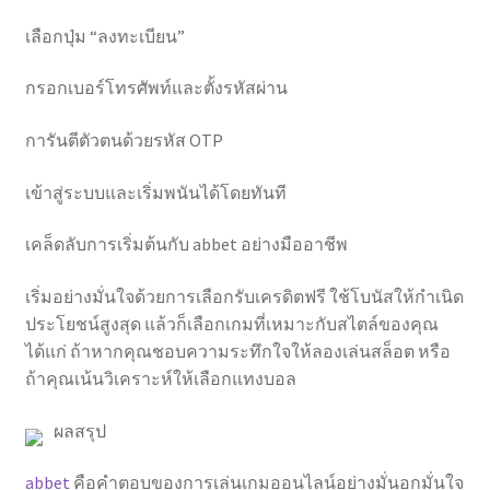
เลือกปุ่ม “ลงทะเบียน”
กรอกเบอร์โทรศัพท์และตั้งรหัสผ่าน
การันตีตัวตนด้วยรหัส OTP
เข้าสู่ระบบและเริ่มพนันได้โดยทันที
เคล็ดลับการเริ่มต้นกับ abbet อย่างมืออาชีพ
เริ่มอย่างมั่นใจด้วยการเลือกรับเครดิตฟรี ใช้โบนัสให้กำเนิด
ประโยชน์สูงสุด แล้วก็เลือกเกมที่เหมาะกับสไตล์ของคุณ
ได้แก่ ถ้าหากคุณชอบความระทึกใจให้ลองเล่นสล็อต หรือ
ถ้าคุณเน้นวิเคราะห์ให้เลือกแทงบอล
ผลสรุป
abbet
คือคำตอบของการเล่นเกมออนไลน์อย่างมั่นอกมั่นใจ