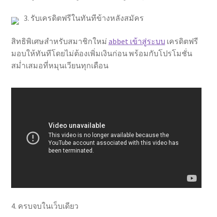
3. รับเครดิตฟรีในทันทีข้างหลังสมัคร
สิทธิพิเศษสำหรับสมาชิกใหม่
abbet เข้าสู่ระบบ
เครดิตฟรี
มอบให้ทันทีโดยไม่ต้องเพิ่มเงินก่อน พร้อมกับโปรโมชั่น
สม่ำเสมอที่หมุนเวียนทุกเดือน
4. ครบจบในเว็บเดียว