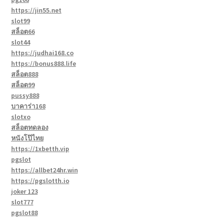
https://jin55.net
slot99
สล็อต66
slot44
https://judhai168.co
https://bonus888.life
สล็อต888
สล็อต99
pussy888
บาคาร่า168
slotxo
สล็อตทดลอง
หนังโป๊ไทย
https://1xbetth.vip
pgslot
https://allbet24hr.win
https://pgslotth.io
joker 123
slot777
pgslot88