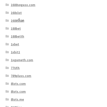
1688vegasx.com
168slot
168สล็อต
188bet
188betth
1xbet
1xbit1
1xgameth.com
77UFA
789pluss.com
8lots.com
8lots.com
8lots.me