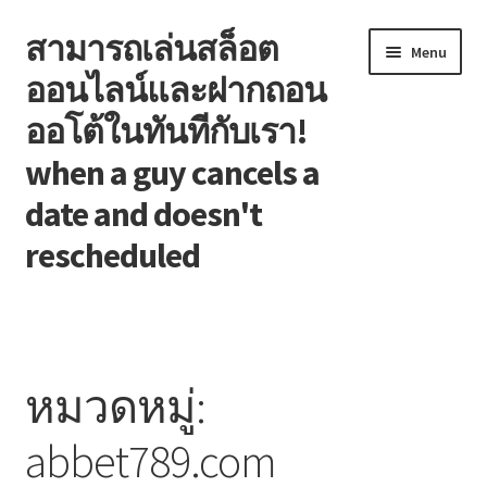
สามารถเล่นสล็อต
Skip
Skip
Menu
to
to
ออนไลน์และฝากถอน
navigation
content
ออโต้ในทันทีกับเรา!
when a guy cancels a
date and doesn't
rescheduled
หน้าแรก
Blog
หมวดหมู่:
Contact
abbet789.com
Welcome to the family!