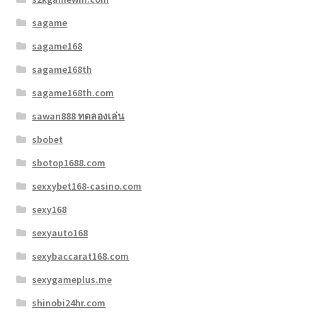
sagame
sagame168
sagame168th
sagame168th.com
sawan888 ทดลองเล่น
sbobet
sbotop1688.com
sexxybet168-casino.com
sexy168
sexyauto168
sexybaccarat168.com
sexygameplus.me
shinobi24hr.com