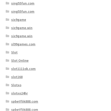
sing55fun.com
sing55fun.com
six9game
six9game.win
six9game.win
sl99games.com
Slot
Slot Online
slot1111ok.com
slot168
Slotxo
slotxo24hr
spbetflik888.com
spbetflik888.com