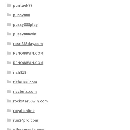
puntaek77
pussy888
pussy888play
pussy888win
rasri365day.com
RENO88WIN.COM
RENO88WIN.COM
rich818
rich8188.com
rizzbetx.com
rockstar66win.com
royal online
run24pro.com
s2kgamewin.com