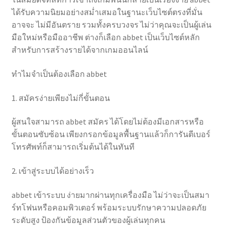
ได้รับความนิยมอย่างสม่ำเสมอในฐานะเว็บไซต์ตรงที่มั่น
อาจจะ ไม่มีอันตราย รวมทั้งครบวงจร ไม่ว่าคุณจะเป็นผู้เล่น
มือใหม่หรือมืออาชีพ ต่างก็เลือก abbet เป็นเว็บไซต์หลัก
สำหรับการสร้างรายได้จากเกมออนไลน์
ทำไมจำเป็นต้องเลือก abbet
1. สมัครง่ายเพียงไม่กี่ขั้นตอน
ผู้สนใจสามารถ abbet สมัคร ได้โดยไม่ต้องมีเอกสารหรือ
ขั้นตอนซับซ้อน เพียงกรอกข้อมูลพื้นฐานแล้วก็การันตีเบอร์
โทรศัพท์ก็สามารถเริ่มต้นได้ในทันที
2. เข้าสู่ระบบได้อย่างเร็ว
abbet เข้าระบบ ง่ายมากผ่านทุกเครื่องมือ ไม่ว่าจะเป็นสมา
ร์ทโฟนหรือคอมพิวเตอร์ พร้อมระบบรักษาความปลอดภัย
ระดับสูง ป้องกันข้อมูลส่วนตัวของผู้เล่นทุกคน