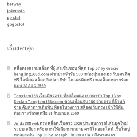
betway
jokerasia
pg slot
gogoslot
เรื่องล่าสุด
สล็อต168 เกมสล็อต ที่ผู้เล่นชื่นชอบ ที่สุด Top 57 by Gracie
hengjing168d.com ฝากประจำรับ 500 กล่องสุ่มเฮงเฮง รับเครดิต
ฟรี ไลฟ์สด สล็อต ยิงปลา กีฬา ไพ่ เครดิตฟรี เกมสล็อตหลายร้อย
แบบ 28 AUG 2569
Tangtem168 เว็บเดียวครบ ทั้งสล็อตและบาคาร่า Top 13 by
Declan Tangtem168e.com ชวนเพื่อนรับ 100 จ่ายตรง กี่ล้านก็
จ่าย คุ้มค่าการเดิมพัน ที่สุดในวงการ สล็อตเว็บตรง เข้าให้ทัน
ก่อนรางวัลหลุดมือ 31 กันยายน 2569
Jinda888 webตรง สล็อตเว็บตรง 2026 ประสบการณ์เล่นยุคใหม่
ระบบเสถียร พร้อมเกมให้เลือกมากมาย คาสิโนออนไลน์ เว็บใหญ่
ทดลองเล่น Top 36 by Joseph Jin888.asia 7 สิงหาคม 69