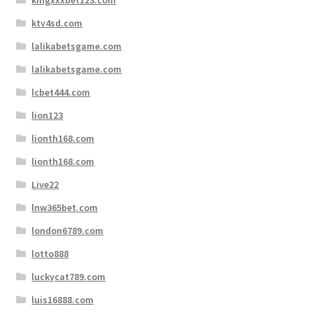
kingxxxbet123.com
ktv4sd.com
lalikabetsgame.com
lalikabetsgame.com
lcbet444.com
lion123
lionth168.com
lionth168.com
Live22
lnw365bet.com
london6789.com
lotto888
luckycat789.com
luis16888.com