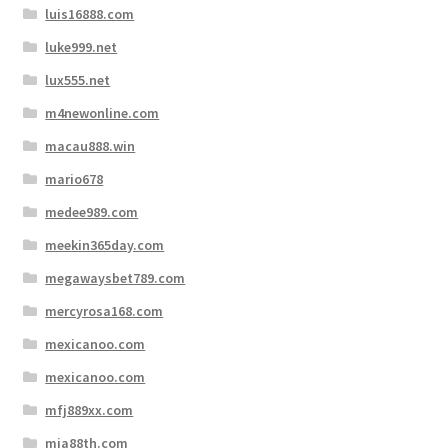
luis16888.com
luke999.net
lux555.net
m4newonline.com
macau888.win
mario678
medee989.com
meekin365day.com
megawaysbet789.com
mercyrosa168.com
mexicanoo.com
mexicanoo.com
mfj889xx.com
mia88th.com