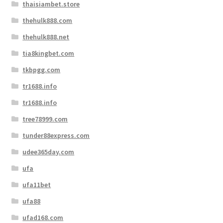
thaisiambet.store
thehulk888.com
thehulk888.net
tia8kingbet.com
tkbpgg.com
tr1688.info
tr1688.info
tree78999.com
tunder88express.com
udee365day.com
ufa
ufa11bet
ufa88
ufad168.com