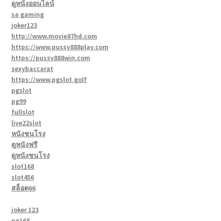
ดูหนังออนไลน์
sa gaming
joker123
http://www.movie87hd.com
https://www.pussy888play.com
https://pussy888win.com
sexybaccarat
https://www.pgslot.golf
pgslot
pg99
fullslot
live22slot
หนังชนโรง
ดูหนังฟรี
ดูหนังชนโรง
slot168
slot456
สล็อต66
joker 123
pg168