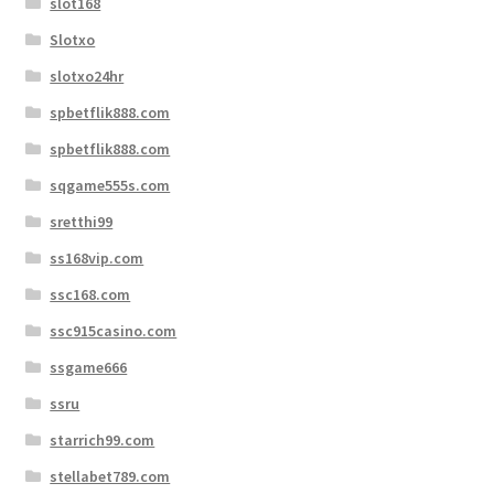
slot168
Slotxo
slotxo24hr
spbetflik888.com
spbetflik888.com
sqgame555s.com
sretthi99
ss168vip.com
ssc168.com
ssc915casino.com
ssgame666
ssru
starrich99.com
stellabet789.com