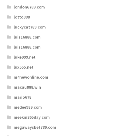
london6789.com
lotto888
luckycat789.com
luis16888.com
luis16888.com
luke999.net
lux555.net
m4newonline.com
macau888.win
mario678
medee989.com
meekin365day.com
megawaysbet789.com