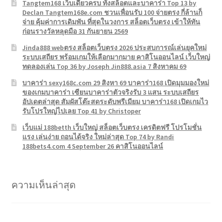
Tangtem168 เว็บเดียวครบ ทั้งสล็อตและบาคาร่า Top 13 by
Declan Tangtem168e.com ชวนเพื่อนรับ 100 จ่ายตรง กี่ล้านก็
จ่าย คุ้มค่าการเดิมพัน ที่สุดในวงการ สล็อตเว็บตรง เข้าให้ทัน
ก่อนรางวัลหลุดมือ 31 กันยายน 2569
Jinda888 webตรง สล็อตเว็บตรง 2026 ประสบการณ์เล่นยุคใหม่
ระบบเสถียร พร้อมเกมให้เลือกมากมาย คาสิโนออนไลน์ เว็บใหญ่
ทดลองเล่น Top 36 by Joseph Jin888.asia 7 สิงหาคม 69
บาคาร่า sexy168c.com 29 สิงหา 69 บาคาร่า168 เปิดมุมมองใหม่
ของเกมบาคาร่า เซียนบาคาร่าตัวจริงรับ 3 แสน ระบบเสถียร
อัปเดตล่าสุด สัมผัสโต๊ะสดระดับพรีเมียม บาคาร่า168 เปิดเกมไว
รับโปรใหญ่ไปเลย Top 41 by Christoper
เว็บแม่ 188betth เว็บใหญ่ สล็อตเว็บตรง เครดิตฟรี โปรโมชั่น
แรง เล่นง่าย ถอนได้จริง ใหม่ล่าสุด Top 74 by Randi
188bets4.com 4 September 26 คาสิโนออนไลน์
ความเห็นล่าสุด