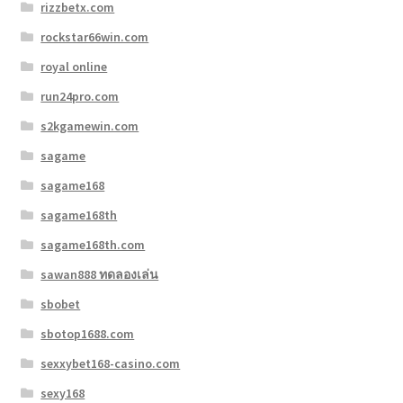
rizzbetx.com
rockstar66win.com
royal online
run24pro.com
s2kgamewin.com
sagame
sagame168
sagame168th
sagame168th.com
sawan888 ทดลองเล่น
sbobet
sbotop1688.com
sexxybet168-casino.com
sexy168