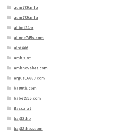
adm789.info
adm789.info
allbet24hr
allone745s.com
alot666
amb slot
ambnovabet.com
argus16888.com
ba88th.com
babet555.com
Baccarat
baj88thb
baj88thbz.com