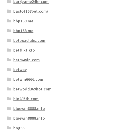
bar4game24hr.com
baslot168bet.com/
bbp168.me
bbp168.me
betboxclubs.com
betflixtikto
betm4vip.com
betway
betwin6666.com
betworld369hot.com
bio285th.com
bluewin8888.info
bluewin8888.info
bng55