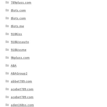
789pluss.com
8lots.com
8lots.com
8lots.me
918Kiss
918kissauto
918kissme
9kpluss.com
ABA
ABAGroup2
abbet789.com
acebet789.com
acebet789.com
aden168ss.com