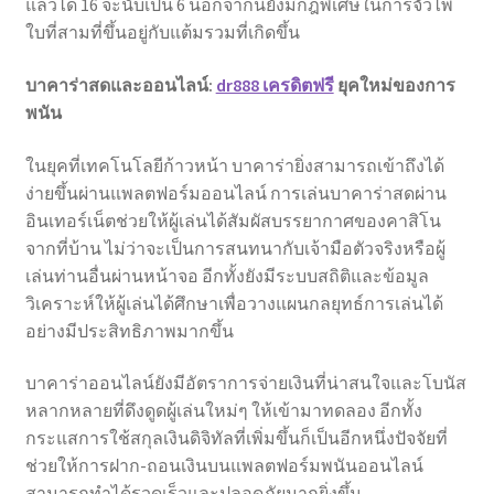
แล้วได้ 16 จะนับเป็น 6 นอกจากนี้ยังมีกฎพิเศษในการจั่วไพ่
ใบที่สามที่ขึ้นอยู่กับแต้มรวมที่เกิดขึ้น
บาคาร่าสดและออนไลน์:
dr888 เครดิตฟรี
ยุคใหม่ของการ
พนัน
ในยุคที่เทคโนโลยีก้าวหน้า บาคาร่ายิ่งสามารถเข้าถึงได้
ง่ายขึ้นผ่านแพลตฟอร์มออนไลน์ การเล่นบาคาร่าสดผ่าน
อินเทอร์เน็ตช่วยให้ผู้เล่นได้สัมผัสบรรยากาศของคาสิโน
จากที่บ้าน ไม่ว่าจะเป็นการสนทนากับเจ้ามือตัวจริงหรือผู้
เล่นท่านอื่นผ่านหน้าจอ อีกทั้งยังมีระบบสถิติและข้อมูล
วิเคราะห์ให้ผู้เล่นได้ศึกษาเพื่อวางแผนกลยุทธ์การเล่นได้
อย่างมีประสิทธิภาพมากขึ้น
บาคาร่าออนไลน์ยังมีอัตราการจ่ายเงินที่น่าสนใจและโบนัส
หลากหลายที่ดึงดูดผู้เล่นใหม่ๆ ให้เข้ามาทดลอง อีกทั้ง
กระแสการใช้สกุลเงินดิจิทัลที่เพิ่มขึ้นก็เป็นอีกหนึ่งปัจจัยที่
ช่วยให้การฝาก-ถอนเงินบนแพลตฟอร์มพนันออนไลน์
สามารถทำได้รวดเร็วและปลอดภัยมากยิ่งขึ้น