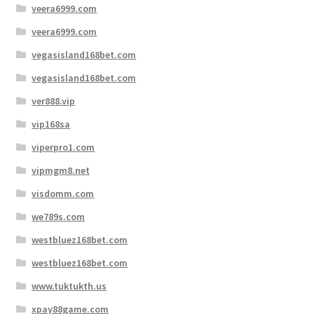
veera6999.com
veera6999.com
vegasisland168bet.com
vegasisland168bet.com
ver888.vip
vip168sa
viperpro1.com
vipmgm8.net
visdomm.com
we789s.com
westbluez168bet.com
westbluez168bet.com
www.tuktukth.us
xpay88game.com