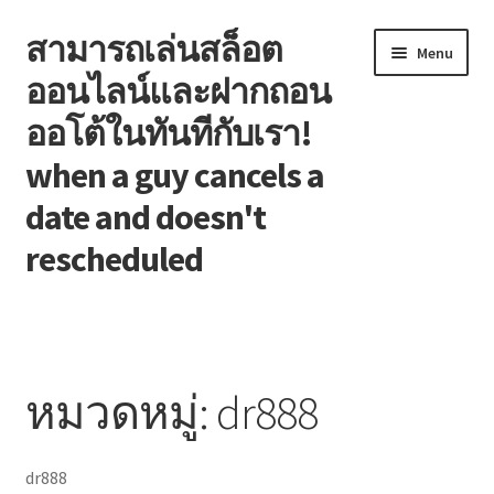
สามารถเล่นสล็อต
Skip
Skip
Menu
to
to
ออนไลน์และฝากถอน
navigation
content
ออโต้ในทันทีกับเรา!
when a guy cancels a
date and doesn't
rescheduled
หน้าแรก
Blog
หมวดหมู่:
dr888
Contact
dr888
Welcome to the family!