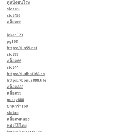
ดูหนังชนโรง
slot168
slot456
สล็อต66
joker 123
pg168
https://jin55.net
slot99
สล็อต66
slot44
https://judhai168.co
https://bonus888.life
สล็อต888
สล็อต99
pussy888
บาคาร่า168
slotxo
สล็อตทดลอง
หนังโป๊ไทย
https://1xbetth.vip