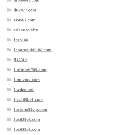
dr888bet.com
du2477.com
ek4567.com
erisauto.site
faro168
fcharoenkit168.com
ff123th
finfinbet789.com
finnivips.com
fiwdee.bet
fizz169bet.com
fortune99vip.com
fox689ok.com
fox689ok.com