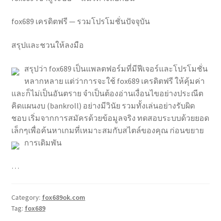
fox689 เครดิตฟรี — รวมโปรโมชั่นปัจจุบัน
สรุปและชวนให้ลงมือ
สรุปว่า fox689 เป็นแพลตฟอร์มที่มีฟีเจอร์และโปรโมชั่น
หลากหลาย แต่ว่าการจะใช้ fox689 เครดิตฟรี ให้คุ้มค่า
และก็ไม่เป็นอันตราย จำเป็นต้องอ่านเงื่อนไขอย่างประณีต
คิดแผนงบ (bankroll) อย่างมีวินัย รวมทั้งเล่นอย่างรับผิด
ชอบ เริ่มจากการสมัครด้วยข้อมูลจริง ทดสอบระบบด้วยยอด
เล็กๆเพื่อค้นหาเกมที่เหมาะสมกับสไตล์ของคุณ ก่อนขยาย
การเดิมพัน
…
Category:
fox689ok.com
Tag:
fox689