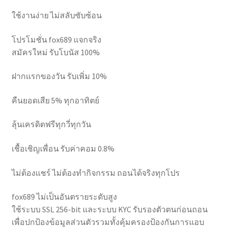
ใช้งานง่าย ไม่สลับซับซ้อน
โปรโมชั่น fox689 แจกจริง
สมัครใหม่ รับโบนัส 100%
ฝากแรกของวัน รับเพิ่ม 10%
คืนยอดเสีย 5% ทุกอาทิตย์
ลุ้นเครดิตฟรีทุกวี่ทุกวัน
เชื้อเชิญเพื่อน รับค่าคอม 0.8%
ไม่ต้องแชร์ ไม่ต้องทำกิจกรรม ถอนได้จริงทุกโปร
fox689 ไม่เป็นอันตรายระดับสูง
ใช้ระบบ SSL 256-bit และระบบ KYC รับรองตัวตนก่อนถอน
เพื่อปกป้องข้อมูลส่วนตัวรวมทั้งคุ้มครองป้องกันการแอบ