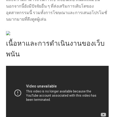
นอกจากนี้ยังมีปัจจัยอื่น ๆ ที่ส่งเสริมการเติบโตของ
อุตสาหกรรมนี้ รวมทั้งการโฆษณาและการเสนอโปรโมชั่
นมากมายที่ดึงดูดผู้เล่น
เนื้อหาและการดำเนินงานของเว็บ
พนัน