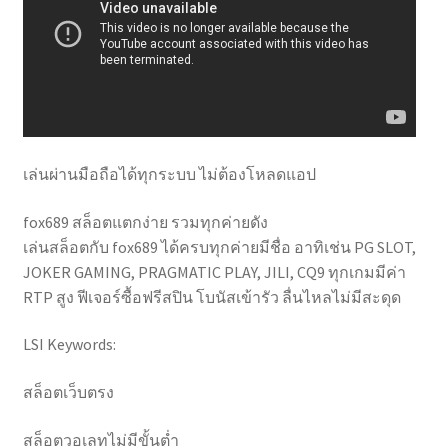
เล่นผ่านมือถือได้ทุกระบบ ไม่ต้องโหลดแอป
fox689 สล็อตแตกง่าย รวมทุกค่ายดัง
เล่นสล็อตกับ fox689 ได้ครบทุกค่ายมีชื่อ อาทิเช่น PG SLOT,
JOKER GAMING, PRAGMATIC PLAY, JILI, CQ9 ทุกเกมมีค่า
RTP สูง ฟีเจอร์ซื้อฟรีสปิน โบนัสเข้ารัว ลื่นไหลไม่มีสะดุด
LSI Keywords:
สล็อตเว็บตรง
สล็อตวอเลทไม่มีขั้นต่ำ