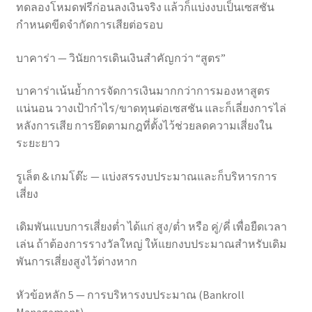
ทดลองโหมดฟรีก่อนลงเงินจริง แล้วก็แบ่งงบเป็นเซสชัน
กำหนดขีดจำกัดการเสียต่อรอบ
บาคาร่า — วินัยการเดินเงินสำคัญกว่า “สูตร”
บาคาร่าเน้นย้ำการจัดการเงินมากกว่าการมองหาสูตร
แน่นอน วางเป้ากำไร/ขาดทุนต่อเซสชัน และก็เลี่ยงการไล่
หลังการเสีย การยึดตามกฎที่ตั้งไว้ช่วยลดความเสี่ยงใน
ระยะยาว
รูเล็ต & เกมโต๊ะ — แบ่งสรรงบประมาณและก็บริหารการ
เสี่ยง
เดิมพันแบบการเสี่ยงต่ำ ได้แก่ สูง/ต่ำ หรือ คู่/คี่ เพื่อยืดเวลา
เล่น ถ้าต้องการรางวัลใหญ่ ให้แยกงบประมาณสำหรับเดิม
พันการเสี่ยงสูงไว้ต่างหาก
หัวข้อหลัก 5 — การบริหารงบประมาณ (Bankroll