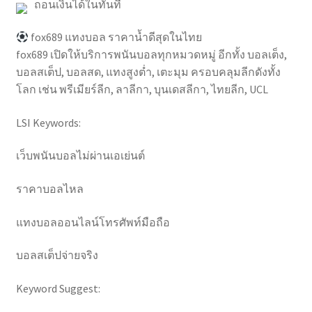
ถอนเงินได้ในทันที
fox689 แทงบอล ราคาน้ำดีสุดในไทย
fox689 เปิดให้บริการพนันบอลทุกหมวดหมู่ อีกทั้ง บอลเต็ง,
บอลสเต็ป, บอลสด, แทงสูงต่ำ, เตะมุม ครอบคลุมลีกดังทั้ง
โลก เช่น พรีเมียร์ลีก, ลาลีกา, บุนเดสลีกา, ไทยลีก, UCL
LSI Keywords:
เว็บพนันบอลไม่ผ่านเอเย่นต์
ราคาบอลไหล
แทงบอลออนไลน์โทรศัพท์มือถือ
บอลสเต็ปจ่ายจริง
Keyword Suggest: