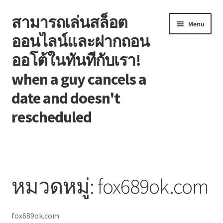
สามารถเล่นสล็อต
Skip
Skip
Menu
to
to
ออนไลน์และฝากถอน
navigation
content
ออโต้ในทันทีกับเรา!
when a guy cancels a
date and doesn't
rescheduled
หน้าแรก
Blog
หมวดหมู่:
fox689ok.com
Contact
fox689ok.com
Welcome to the family!