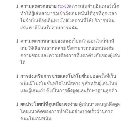
ความสะดวกสบาย
:
fox689
การเล่นผ่านอินเทอร์เน็ต
ทำให้ผู้เล่นสามารถเข้าถึงเกมพนันได้ทุกที่ทุกเวลา
ไม่จำเป็นต้องเดินทางไปยังสถานที่ให้บริการพนัน
เช่น คาสิโนหรือลานการพนัน
ความหลากหลายของเกม
: เว็บพนันออนไลน์มักมี
เกมให้เลือกหลากหลาย ซึ่งสามารถตอบสนองต่อ
ความชอบและความต้องการที่แตกต่างกันของผู้เล่น
ได้
การส่งเสริมการขายและโปรโมชั่น
: บ่อยครั้งที่เว็บ
พนันมีโปรโมชั่นหรือโบนัสต่าง ๆ สำหรับผู้เล่นใหม่
และผู้เล่นเก่า ซึ่งเป็นการดึงดูดและรักษาฐานลูกค้า
ผลประโยชน์ที่ดูเหมือนจะง่าย
: ผู้เล่นบางคนถูกดึงดูด
โดยแนวคิดของการทำเงินอย่างรวดเร็วผ่านการ
ชนะในเกมพนัน