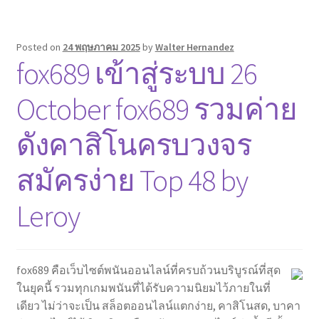
Posted on
24 พฤษภาคม 2025
by
Walter Hernandez
fox689 เข้าสู่ระบบ 26
October fox689 รวมค่าย
ดังคาสิโนครบวงจร
สมัครง่าย Top 48 by
Leroy
fox689 คือเว็บไซต์พนันออนไลน์ที่ครบถ้วนบริบูรณ์ที่สุด
ในยุคนี้ รวมทุกเกมพนันที่ได้รับความนิยมไว้ภายในที่
เดียว ไม่ว่าจะเป็น สล็อตออนไลน์แตกง่าย, คาสิโนสด, บาคา