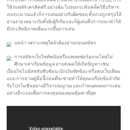
ใช้ fox689 เครดิตฟรี อย่างคุ้ม ไปจนกระทั่งเคล็ดวิธีบริหาร
งบประมาณแล้วก็การเล่นอย่างรับผิดชอบ ทั้งปวงถูกสรุปให้
อ่านง่าย เหมาะกับทั้งยังผู้ริเริ่มและก็ผู้เล่นที่ปรารถนาทำให้
มีประสิทธิภาพเพิ่มมากขึ้นการเล่น
บทนำ: เพราะเหตุใดจำต้องอ่านก่อนสมัคร
การสมัครเว็บไซต์พนันหรือแพลตฟอร์มเกมโดยไม่
ศึกษาเล่าเรียนข้อมูล อาจส่งผลให้เกิดปัญหา เช่น
เงื่อนไขโบนัสสลับซับซ้อน เบิกเงินขัดข้อง หรือพบเว็บเลียน
แบบ การอ่านคู่มือนี้ก่อนที่จะช่วยทำให้คุณเปรียบข้อจำกัด
รับโปรโมชั่นอย่างมีวิจารณญาณ และกำหนดแผนการเล่น
อย่างมีระบบเพื่อการลงทุนของคุณคุ้มค่าที่สุด