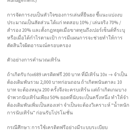
Management)
การจัดการงบเป็นหัวใจของการเล่นที่ยืนยง ชี้แนะแบ่งงบ
ประมาณเป็นสัดส่วน ได้แก่ ทดสอบ 10% / เล่นจริง 70% /
สำรอง 20% และตั้งกฎหยุดเมื่อขาดทุนถึงเปอร์เซ็นต์ที่ระบุ
หรือเมื่อได้กำไรตามเป้า การมีแผนการจะช่วยทำให้การ
ตัดสินใจผิดอารมณ์ครอบครอง
ตัวอย่างการคำนวณเทิร์น
ถ้าเกิดรับ fox689 เครดิตฟรี 200 บาท ที่มีเทิร์น 10x → จำเป็น
ต้องเดิมพันรวม 2,000 บาทก่อนถอน ถ้าเกิดพนันตาละ 10
บาท จะต้องหมุน 200 ครั้งจึงจะครบเทิร์น แต่ถ้าเกิดเกมบาง
จำพวกนับเทิร์นเพียง 50% ยอดที่นับจะเป็นครึ่งหนึ่ง ทำให้จำ
ต้องเดิมพันเพิ่มเป็นสองเท่า จำเป็นจะต้องวิเคราะห์ “น้ำหนัก
การนับเทิร์น” ก่อนรับโปรโมชั่น
กรณีศึกษา: การใช้เครดิตฟรีอย่างมีระบบระเบียบ