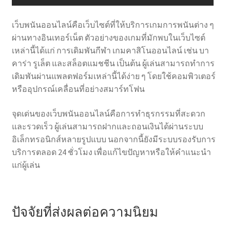
เว็บพนันออนไลน์คือเว็บไซต์ที่ให้บริการเกมการพนันต่าง ๆ
ผ่านทางอินเทอร์เน็ต ตัวอย่างของเกมที่มักพบในเว็บไซต์
เหล่านี้ได้แก่ การเดิมพันกีฬา เกมคาสิโนออนไลน์ เช่น บา
คาร่า รูเล็ต และสล็อตแมชชีน เป็นต้น ผู้เล่นสามารถทำการ
เดิมพันผ่านแพลตฟอร์มเหล่านี้ได้ง่าย ๆ โดยใช้คอมพิวเตอร์
หรืออุปกรณ์เคลื่อนที่อย่างสมาร์ทโฟน
จุดเด่นของเว็บพนันออนไลน์คือการทำธุรกรรมที่สะดวก
และรวดเร็ว ผู้เล่นสามารถฝากและถอนเงินได้ผ่านระบบ
อิเล็กทรอนิกส์หลายรูปแบบ นอกจากนี้ยังมีระบบรองรับการ
บริการตลอด 24 ชั่วโมง เพื่อแก้ไขปัญหาหรือให้คำแนะนำ
แก่ผู้เล่น
ปัจจัยที่ส่งผลต่อความนิยม