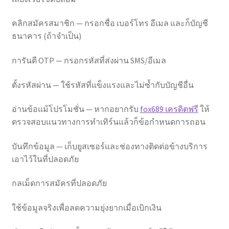
คลิกสมัครสมาชิก — กรอกชื่อ เบอร์โทร อีเมล และก็บัญชี
ธนาคาร (ถ้าจำเป็น)
การันตี OTP — กรอกรหัสที่ส่งผ่าน SMS/อีเมล
ตั้งรหัสผ่าน — ใช้รหัสที่แข็งแรงและไม่ซ้ำกับบัญชีอื่น
อ่านข้อแม้โปรโมชั่น — หากอยากรับ
fox689 เครดิตฟรี
ให้
ตรวจสอบแนวทางการทำเทิร์นแล้วก็ข้อกำหนดการถอน
บันทึกข้อมูล — เก็บยูสเซอร์และช่องทางติดต่อข้างบริการ
เอาไว้ในที่ปลอดภัย
กลเม็ดการสมัครที่ปลอดภัย
ใช้ข้อมูลจริงเพื่อลดความยุ่งยากเมื่อเบิกเงิน