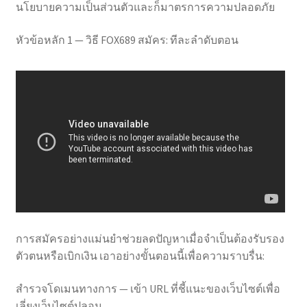
นโยบายความเป็นส่วนตัวและก็มาตรการความปลอดภัย
หัวข้อหลัก 1 — วิธี FOX689 สมัคร: ทีละลำดับตอน
การสมัครอย่างแม่นยำช่วยลดปัญหาเมื่อจำเป็นต้องรับรอง
ตัวตนหรือเบิกเงิน เอาอย่างขั้นตอนนี้เพื่อความราบรื่น:
สำรวจโดเมนทางการ — เข้า URL ที่ชี้แนะของเว็บไซต์เพื่อ
เลี่ยงเว็บไซต์ปลอม