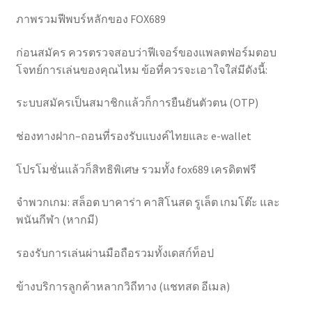
ภาพรวมฟีพบร์หลักของ FOX689
ก่อนสมัคร ควรตรวจสอบว่าฟีเจอร์ของแพลตฟอร์มตอบ
โจทย์การเล่นของคุณไหม ข้อที่ควรจะเอาใจใส่มีดังนี้:
ระบบสมัครเป็นสมาชิกแล้วก็การยืนยันตัวตน (OTP)
ช่องทางฝาก–ถอนที่รองรับแบงค์ไทยและ e-wallet
โปรโมชั่นแล้วก็สิทธิพิเศษ รวมทั้ง fox689 เครดิตฟรี
จำพวกเกม: สล็อต บาคาร่า คาสิโนสด รูเล็ต เกมโต๊ะ และ
พนันกีฬา (หากมี)
รองรับการเล่นผ่านมือถือรวมทั้งเดสก์ท็อป
ข้างบริการลูกค้าหลากวิถีทาง (แชทสด อีเมล)