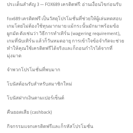
ประเด็นสำคัญ 3 — FOX689 เครดิตฟรี: อ่านเงื่อนไขก่อนรับ
fox689 เครดิตฟรี เป็นวัสดุโปรโมชั่นที่ช่วยให้ผู้เล่นทดสอบ
เกมโดยไม่ต้องใช้ทุนมากมาย แม้กระนั้นมักมาพร้อมข้อ
ผูกมัด ดังเช่นว่า วิธีการทำเทิร์น (wagering requirement),
เกมที่นับเทิร์น แล้วก็วันหมดอายุ การเข้าใจข้อจำกัดจะช่วย
ทำให้คุณใช้เครดิตฟรีได้จริงและก็ถอนกำไรได้จากที่
มุ่งมาด
จำพวกโปรโมชั่นที่พบมาก
โบนัสต้อนรับสำหรับสมาชิกใหม่
โบนัสฝากเงินตามเปอร์เซ็นต์
คืนยอดเสีย (cashback)
กิจกรรมแจกเครดิตฟรีและก็รหัสโปรโมชั่น