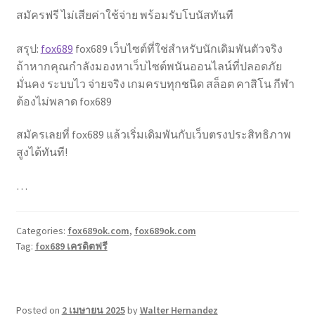
สมัครฟรี ไม่เสียค่าใช้จ่าย พร้อมรับโบนัสทันที
สรุป:
fox689
fox689 เว็บไซต์ที่ใช่สำหรับนักเดิมพันตัวจริง
ถ้าหากคุณกำลังมองหาเว็บไซต์พนันออนไลน์ที่ปลอดภัย
มั่นคง ระบบไว จ่ายจริง เกมครบทุกชนิด สล็อต คาสิโน กีฬา
ต้องไม่พลาด fox689
สมัครเลยที่ fox689 แล้วเริ่มเดิมพันกับเว็บตรงประสิทธิภาพ
สูงได้ทันที!
…
Categories:
fox689ok.com
,
fox689ok.com
Tag:
fox689 เครดิตฟรี
Posted on
2 เมษายน 2025
by
Walter Hernandez