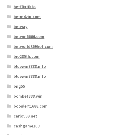
betflixtikto
betm4vip.com
betway
betwin6666.com
betworld369hot.com
bio285th.com
bluewin8888.info
bluewin8888.info
bng55
bombet888.win
boonlert1688.com
carlo999.net
cashgame168