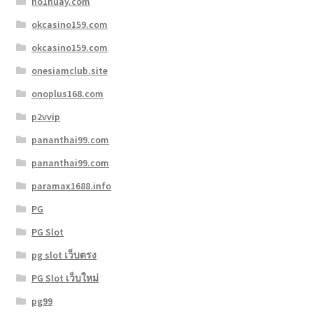
no1huay.com
okcasino159.com
okcasino159.com
onesiamclub.site
onoplus168.com
p2vvip
pananthai99.com
pananthai99.com
paramax1688.info
PG
PG Slot
pg slot เว็บตรง
PG Slot เว็บใหม่
pg99