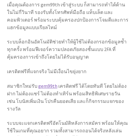
เมื่อคุณต้องการ gem99th เข้าสู่ระบบ ก็สามารถทำได้ด้าน
ในไม่กี่วินาที รองรับทั้งโทรศัพท์มือถือ แท็บเล็ต และ
คอมพิวเตอร์ พร้อมระบบคุ้มครองปกป้องการโจมตีและการ
แฮกข้อมูลแบบเรียลไทม์
ระบบล็อกอินอัตโนมัติช่วยทำให้ผู้ใช้ไม่ต้องกรอกข้อมูลซ้ำ
ทุกครั้ง พร้อมฟีเจอร์ความปลอดภัยสองชั้นแบบ 2FA ที่
คุ้มครองการเข้าถึงโดยไม่ได้รับอนุญาต
เครดิตฟรีที่แจกจริง ไม่มีเงื่อนไขยุ่งยาก
สมาชิกใหม่รับ
gem99th
เครดิตฟรี ได้โดยทันที โดยไม่ต้อง
ฝาก ไม่ต้องแชร์ ไม่ต้องทำเทิร์น พร้อมสิทธิพิเศษรายวัน
เช่น โบนัสเพิ่มเงิน โปรคืนยอดเสีย และก็กิจกรรมแจกของ
รางวัล
ระบบจะแจกเครดิตฟรีอัตโนมัติหลังการสมัคร พร้อมให้คุณ
ใช้ในเกมที่คุณอยาก รวมทั้งสามารถถอนได้จริงหลังเล่น