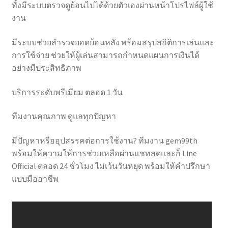
ทั้งมีระบบตรวจดูย้อนไปได้ด้วยตัวเองผ่านหน้าโปรไฟล์ผู้ใช้
งาน
มีระบบช่วยสำรวจยอดย้อนหลัง พร้อมสรุปสถิติการเล่นและ
การใช้จ่าย ช่วยให้ผู้เล่นสามารถกำหนดแผนการเงินได้
อย่างมีประสิทธิภาพ
บริการระดับพรีเมียม ตลอด 1 วัน
ทีมงานคุณภาพ ดูแลทุกปัญหา
มีปัญหาหรืออุปสรรคต่อการใช้งาน? ทีมงาน gem99th
พร้อมให้ความให้การช่วยเหลือผ่านแชทสดและก็ Line
Official ตลอด 24 ชั่วโมง ไม่เว้นวันหยุด พร้อมให้คำปรึกษา
แบบมืออาชีพ