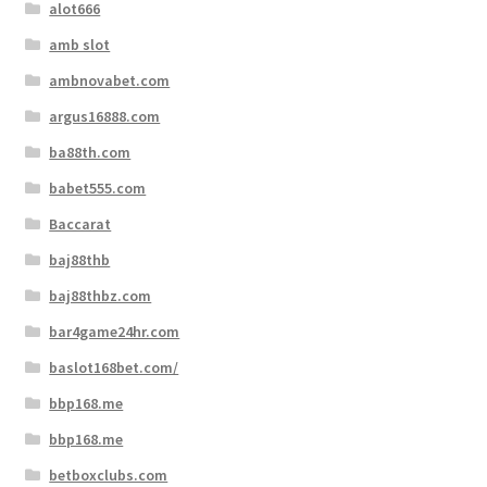
alot666
amb slot
ambnovabet.com
argus16888.com
ba88th.com
babet555.com
Baccarat
baj88thb
baj88thbz.com
bar4game24hr.com
baslot168bet.com/
bbp168.me
bbp168.me
betboxclubs.com