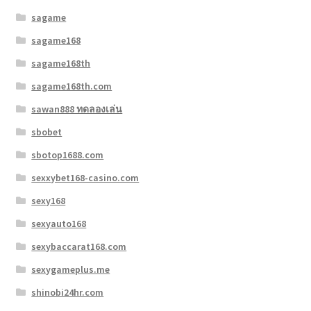
sagame
sagame168
sagame168th
sagame168th.com
sawan888 ทดลองเล่น
sbobet
sbotop1688.com
sexxybet168-casino.com
sexy168
sexyauto168
sexybaccarat168.com
sexygameplus.me
shinobi24hr.com