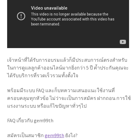
เจ้าหน้าที่ได้รับการอบรมแล้วก็มีประสบการณ์ตรงสำหรับ
ในการดูแลลูกค้าออนไลน์มากยิ่งกว่า 5 ปี ค้ำประกันคุณจะ
ได้รับบริการที่รวดเร็วรวมทั้งตั้งใจ
พร้อมมีระบบ FAQ และก็บทความเสนอแนะใช้งานที่
ครอบคลุมทุกหัวข้อ ไม่ว่าจะเป็นการสมัคร ฝากถอน การใช้
แรงงานระบบ หรือแก้ไขปัญหาทั่วๆไป
FAQ เกี่ยวกับ gem99th
สมัครเป็นสมาชิก
gem99th
ยังไง?