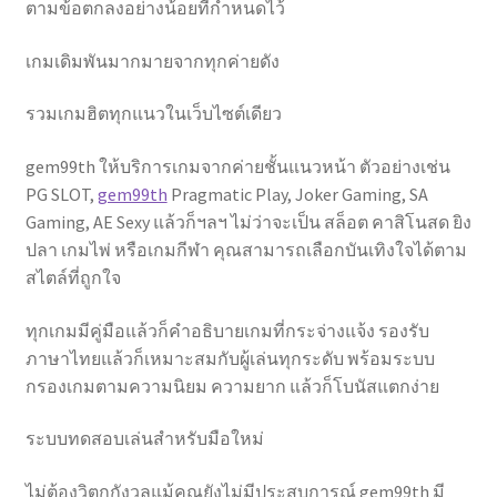
ตามข้อตกลงอย่างน้อยที่กำหนดไว้
เกมเดิมพันมากมายจากทุกค่ายดัง
รวมเกมฮิตทุกแนวในเว็บไซต์เดียว
gem99th ให้บริการเกมจากค่ายชั้นแนวหน้า ตัวอย่างเช่น
PG SLOT,
gem99th
Pragmatic Play, Joker Gaming, SA
Gaming, AE Sexy แล้วก็ฯลฯ ไม่ว่าจะเป็น สล็อต คาสิโนสด ยิง
ปลา เกมไพ่ หรือเกมกีฬา คุณสามารถเลือกบันเทิงใจได้ตาม
สไตล์ที่ถูกใจ
ทุกเกมมีคู่มือแล้วก็คำอธิบายเกมที่กระจ่างแจ้ง รองรับ
ภาษาไทยแล้วก็เหมาะสมกับผู้เล่นทุกระดับ พร้อมระบบ
กรองเกมตามความนิยม ความยาก แล้วก็โบนัสแตกง่าย
ระบบทดสอบเล่นสำหรับมือใหม่
ไม่ต้องวิตกกังวลแม้คุณยังไม่มีประสบการณ์ gem99th มี