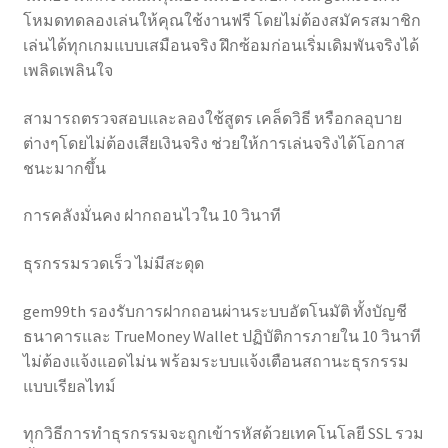
โหมดทดลองเล่นให้คุณใช้งานฟรี โดยไม่ต้องสมัครสมาชิก
เล่นได้ทุกเกมแบบเสมือนจริง ฝึกซ้อมก่อนเริ่มเดิมพันจริงได้
เพลิดเพลินใจ
สามารถตรวจสอบและลองใช้สูตร เคล็ดวิธี หรือกลอุบาย
ต่างๆโดยไม่ต้องเสียเงินจริง ช่วยให้การเล่นจริงได้โอกาส
ชนะมากขึ้น
การคลังมั่นคง ฝากถอนไวใน 10 วินาที
ธุรกรรมรวดเร็ว ไม่มีสะดุด
gem99th รองรับการฝากถอนผ่านระบบอัตโนมัติ ทั้งบัญชี
ธนาคารและ TrueMoney Wallet ปฏิบัติการภายใน 10 วินาที
ไม่ต้องแจ้งแอดไม่น พร้อมระบบแจ้งเตือนสถานะธุรกรรม
แบบเรียลไทม์
ทุกวิธีการทำธุรกรรมจะถูกเข้ารหัสด้วยเทคโนโลยี SSL รวม