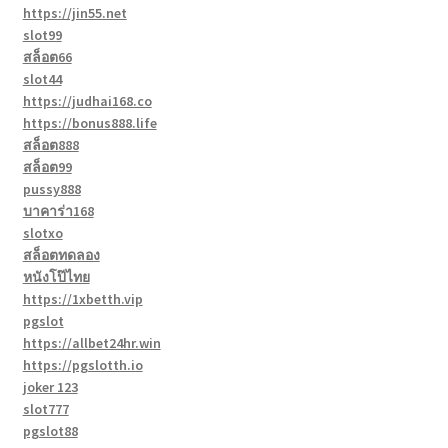
https://jin55.net
slot99
สล็อต66
slot44
https://judhai168.co
https://bonus888.life
สล็อต888
สล็อต99
pussy888
บาคาร่า168
slotxo
สล็อตทดลอง
หนังโป๊ไทย
https://1xbetth.vip
pgslot
https://allbet24hr.win
https://pgslotth.io
joker 123
slot777
pgslot88