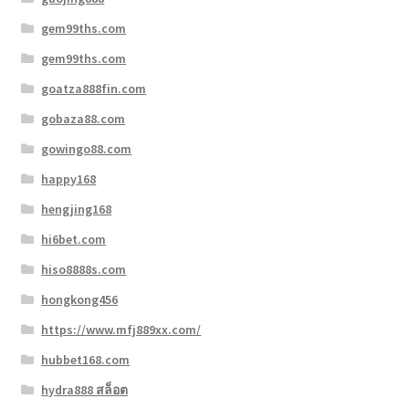
gem99ths.com
gem99ths.com
goatza888fin.com
gobaza88.com
gowingo88.com
happy168
hengjing168
hi6bet.com
hiso8888s.com
hongkong456
https://www.mfj889xx.com/
hubbet168.com
hydra888 สล็อต