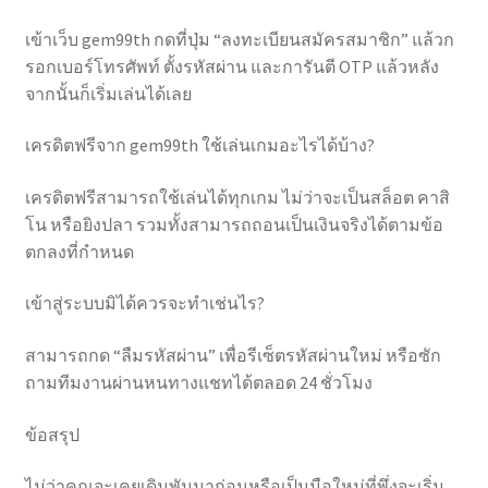
เข้าเว็บ gem99th กดที่ปุ่ม “ลงทะเบียนสมัครสมาชิก” แล้วก
รอกเบอร์โทรศัพท์ ตั้งรหัสผ่าน และการันตี OTP แล้วหลัง
จากนั้นก็เริ่มเล่นได้เลย
เครดิตฟรีจาก gem99th ใช้เล่นเกมอะไรได้บ้าง?
เครดิตฟรีสามารถใช้เล่นได้ทุกเกม ไม่ว่าจะเป็นสล็อต คาสิ
โน หรือยิงปลา รวมทั้งสามารถถอนเป็นเงินจริงได้ตามข้อ
ตกลงที่กำหนด
เข้าสู่ระบบมิได้ควรจะทำเช่นไร?
สามารถกด “ลืมรหัสผ่าน” เพื่อรีเซ็ตรหัสผ่านใหม่ หรือซัก
ถามทีมงานผ่านหนทางแชทได้ตลอด 24 ชั่วโมง
ข้อสรุป
ไม่ว่าคุณจะเคยเดิมพันมาก่อนหรือเป็นมือใหม่ที่พึ่งจะเริ่ม