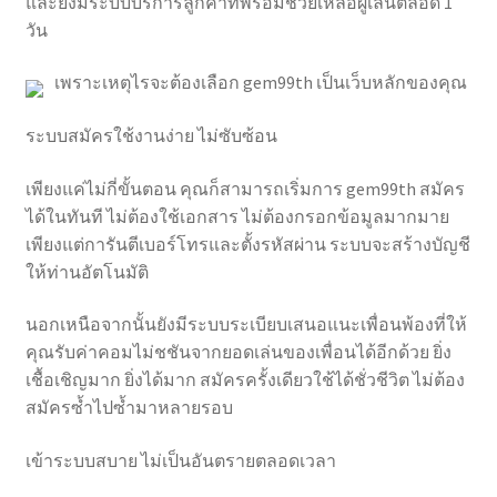
และยังมีระบบบริการลูกค้าที่พร้อมช่วยเหลือผู้เล่นตลอด 1
วัน
เพราะเหตุไรจะต้องเลือก gem99th เป็นเว็บหลักของคุณ
ระบบสมัครใช้งานง่าย ไม่ซับซ้อน
เพียงแค่ไม่กี่ขั้นตอน คุณก็สามารถเริ่มการ gem99th สมัคร
ได้ในทันที ไม่ต้องใช้เอกสาร ไม่ต้องกรอกข้อมูลมากมาย
เพียงแต่การันตีเบอร์โทรและตั้งรหัสผ่าน ระบบจะสร้างบัญชี
ให้ท่านอัตโนมัติ
นอกเหนือจากนั้นยังมีระบบระเบียบเสนอแนะเพื่อนพ้องที่ให้
คุณรับค่าคอมไม่ชชันจากยอดเล่นของเพื่อนได้อีกด้วย ยิ่ง
เชื้อเชิญมาก ยิ่งได้มาก สมัครครั้งเดียวใช้ได้ชั่วชีวิต ไม่ต้อง
สมัครซ้ำไปซ้ำมาหลายรอบ
เข้าระบบสบาย ไม่เป็นอันตรายตลอดเวลา