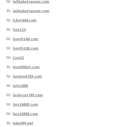
lalikabetsgame.com
lalikabetsgame.com
lcbet444.com
lion123
lionth168.com
lionth168.com
Live22
lnw365bet.com
london6789.com
lotto888
luckycat789.com
luis16888.com
luis16888.com
luke999.net