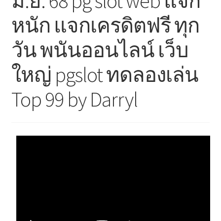
มิ.ย. 68 pg slot web แจก
หนัก แจกเครดิตฟรี ทุก
วัน พนันออนไลน์ เว็บ
ใหญ่ pgslot ทดลองเล่น
Top 99 by Darryl