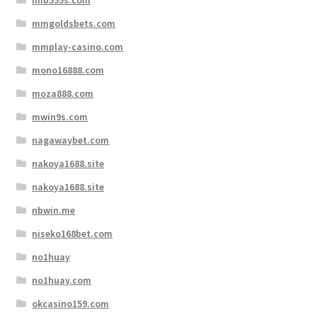
mib555s.com
mmgoldsbets.com
mmplay-casino.com
mono16888.com
moza888.com
mwin9s.com
nagawaybet.com
nakoya1688.site
nakoya1688.site
nbwin.me
niseko168bet.com
no1huay
no1huay.com
okcasino159.com