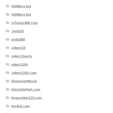
ib888pro.bet
ib888pro.bet
infyplus888.com
Jinda55
jinda888
Joker123
joker123auto
joker123th
Joker123th.com
khumsup888.me
kimchibetbet.com
kingxxxbet123.com
ktv4sd.com