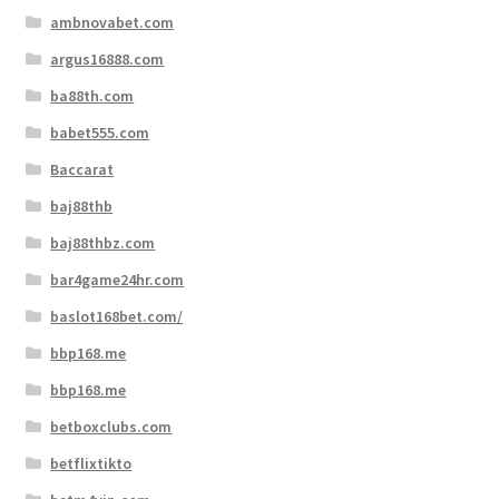
ambnovabet.com
argus16888.com
ba88th.com
babet555.com
Baccarat
baj88thb
baj88thbz.com
bar4game24hr.com
baslot168bet.com/
bbp168.me
bbp168.me
betboxclubs.com
betflixtikto