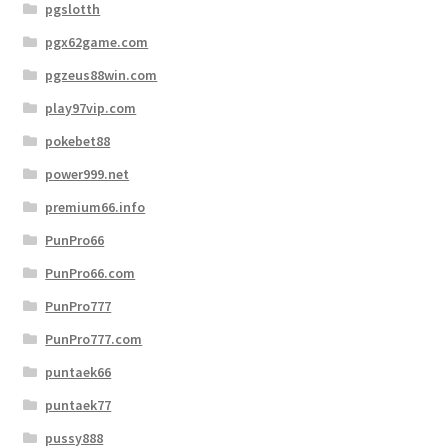
pgslotth
pgx62game.com
pgzeus88win.com
play97vip.com
pokebet88
power999.net
premium66.info
PunPro66
PunPro66.com
PunPro777
PunPro777.com
puntaek66
puntaek77
pussy888