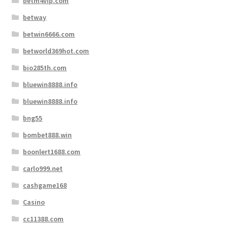
betm4vip.com
betway
betwin6666.com
betworld369hot.com
bio285th.com
bluewin8888.info
bluewin8888.info
bng55
bombet888.win
boonlert1688.com
carlo999.net
cashgame168
Casino
cc11388.com