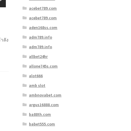
acebet789.com
acebet789.com
aden168ss.com
adm789.info
กำลัง
adm789.info
allbet24hr
allone745s.com
alot666
amb slot
ambnovabet.com
argus16888.com
ba88th.com
babet555.com