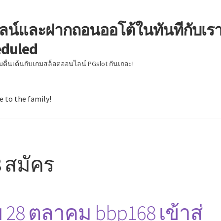
น์และฝากถอนออโต้ในทันทีกับเรา! 
eduled
ตื่นเต้นกับเกมสล็อตออนไลน์ PGslot กันเถอะ!
 to the family!
y!
 สมัคร
 28 ตุลาคม bbp168 เข้าสู่