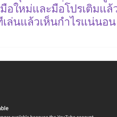
งมือใหม่และมือโปรเติมแล้
นทีเล่นแล้วเห็นกำไรแน่นอน