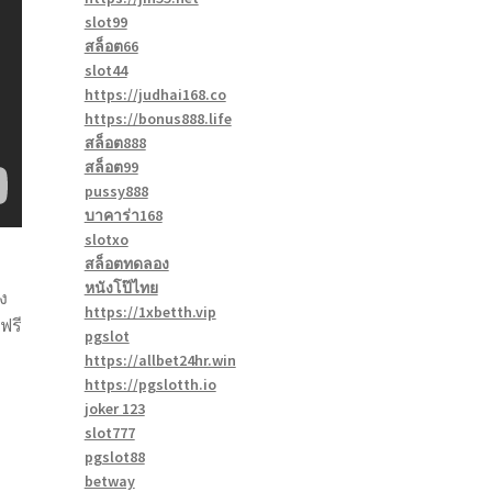
slot99
สล็อต66
slot44
https://judhai168.co
https://bonus888.life
สล็อต888
สล็อต99
pussy888
บาคาร่า168
slotxo
สล็อตทดลอง
หนังโป๊ไทย
ง
https://1xbetth.vip
ฟรี
pgslot
https://allbet24hr.win
https://pgslotth.io
joker 123
slot777
pgslot88
betway