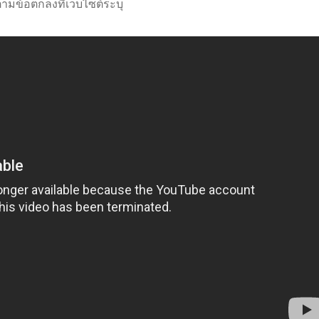
มข้อตกลงที่เว็บไซต์ระบุ