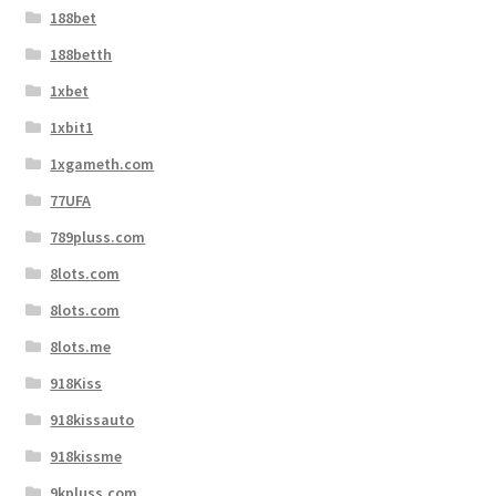
188bet
188betth
1xbet
1xbit1
1xgameth.com
77UFA
789pluss.com
8lots.com
8lots.com
8lots.me
918Kiss
918kissauto
918kissme
9kpluss.com