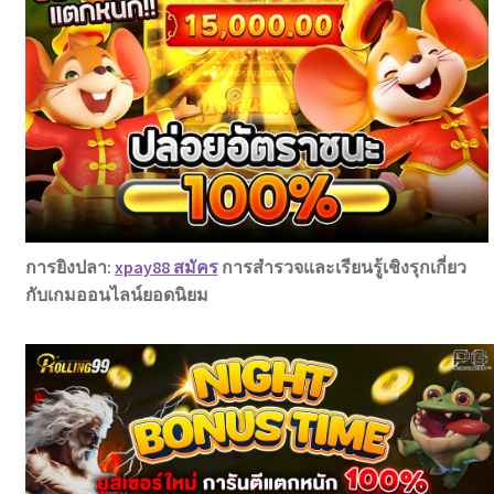
การยิงปลา:
xpay88 สมัคร
การสำรวจและเรียนรู้เชิงรุกเกี่ยว
กับเกมออนไลน์ยอดนิยม