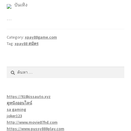
บันเทิง
…
Category:
xpay88game.com
Tag:
xpay88 สมัคร
ค้นหา
สำหรับ:
https://918kissauto.xyz
ดูหนังออนไลน์
sa gaming
joker123
http://www.movie87hd.com
https://www.pussy888play.com