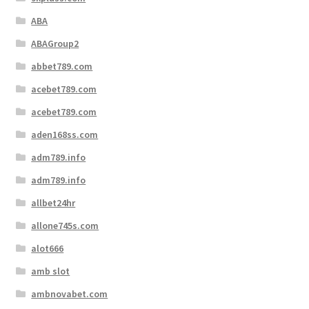
ABA
ABAGroup2
abbet789.com
acebet789.com
acebet789.com
aden168ss.com
adm789.info
adm789.info
allbet24hr
allone745s.com
alot666
amb slot
ambnovabet.com