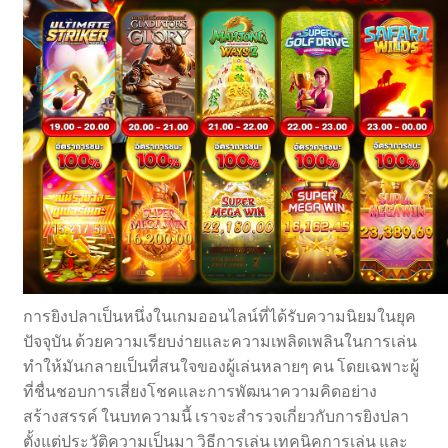
การยิงปลาเป็นหนึ่งในเกมออนไลน์ที่ได้รับความนิยมในยุค
ปัจจุบัน ด้วยความเรียบง่ายและความเพลิดเพลินในการเล่น
ทำให้มันกลายเป็นที่สนใจของผู้เล่นหลายๆ คน โดยเฉพาะผู้
ที่ชื่นชอบการเสี่ยงโชคและการพัฒนาความคิดอย่าง
สร้างสรรค์ ในบทความนี้ เราจะสำรวจเกี่ยวกับการยิงปลา
ตั้งแต่ประวัติความเป็นมา วิธีการเล่น เทคนิคการเล่น และ