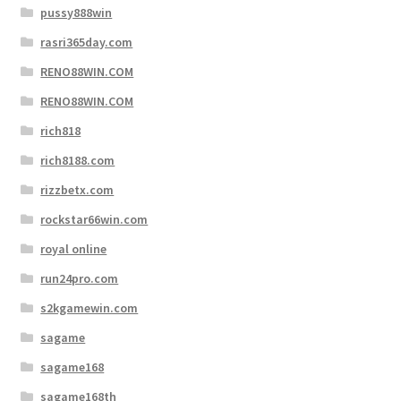
pussy888win
rasri365day.com
RENO88WIN.COM
RENO88WIN.COM
rich818
rich8188.com
rizzbetx.com
rockstar66win.com
royal online
run24pro.com
s2kgamewin.com
sagame
sagame168
sagame168th