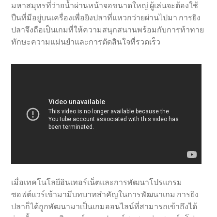
มหาสมุทรที่ว่ายน้ำผ่านหน้าจอขนาดใหญ่ ผู้เล่นจะต้องใช้
ปืนที่มีอยู่บนเครื่องเพื่อยิงปลาที่แหวกว่ายผ่านไปมา การยิง
ปลาจึงถือเป็นเกมที่ให้ความสนุกสนานพร้อมกับการท้าทาย
ทักษะความแม่นยำและการตัดสินใจที่รวดเร็ว
เมื่อเทคโนโลยีอินเทอร์เน็ตและการพัฒนาโปรแกรม
ซอฟต์แวร์เข้ามามีบทบาทสำคัญในการพัฒนาเกม การยิง
ปลาก็ได้ถูกพัฒนามาเป็นเกมออนไลน์ที่สามารถเข้าถึงได้