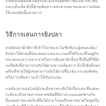
ง่ายทั้งบนคอมพิวเตอร์และอุปกรณ์พกพา เช่น สมาร์ทโฟน
และแท็บเล็ต ทั้งนี้ช่วยเพิ่มความสะดวกสบายและความนิยม
ให้เกมชนิดนี้อย่างมาก
วิธีการเล่นการยิงปลา
เกมยิงปลามีกติกาที่เข้าใจง่ายและไม่ซับซ้อน ผู้เล่นจะต้อง
ยิงปลาให้ตายเพื่อสะสมคะแนน คะแนนที่ได้รับจะขึ้นอยู่กับ
ขนาดและความยากง่ายในการยิงปลาตัวนั้นๆ ซึ่งปืนที่ใช้ยิง
จะมีพลังที่สามารถปรับได้ตามความต้องการ อีกทั้งยังมีของ
เสริมที่ช่วยให้ผู้เล่นสามารถยิงได้ง่ายขึ้น เช่น กระสุนพิเศษ
หรือการเพิ่มความเร็วให้กับกระสุน
เกมยิงปลาออนไลน์มักจะมีหลายระดับให้เลือกเล่น ซึ่งแต่ละ
ระดับจะมีปลาหลากหลายชนิดที่มีค่าคะแนนแตกต่างกัน
ตั้งแต่ปลาขนาดเล็กที่ยิงได้ง่าย ไปจนถึงปลาขนาดใหญ่หรือ