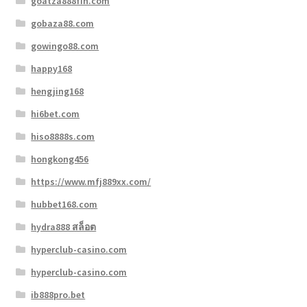
goatza888fin.com
gobaza88.com
gowingo88.com
happy168
hengjing168
hi6bet.com
hiso8888s.com
hongkong456
https://www.mfj889xx.com/
hubbet168.com
hydra888 สล็อต
hyperclub-casino.com
hyperclub-casino.com
ib888pro.bet