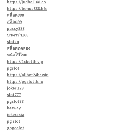
https://judhai168.co
https://bonus888.life
สล็อต888
สล็อต99
pussy888
บาคาร่า168
slotxo
สล็อตทดลอง
หนังโป๊ไทย
https://1xbetth.vip
pgslot
https://allbet24hr.win
https://pgslotth.io
joker 123
slot777
pgslot88
betway
jokerasia
pg slot
gogoslot