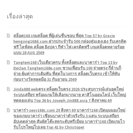
เรื่องล่าสุด
สล็อต168 เกมสล็อต ที่ผู้เล่นชื่นชอบ ที่สุด Top 57 by Gracie
hengjing168d.com ฝากประจำรับ 500 กล่องสุ่มเฮงเฮง รับเครดิต
ฟรี ไลฟ์สด สล็อต ยิงปลา กีฬา ไพ่ เครดิตฟรี เกมสล็อตหลายร้อย
แบบ 28 AUG 2569
Tangtem168 เว็บเดียวครบ ทั้งสล็อตและบาคาร่า Top 13 by
Declan Tangtem168e.com ชวนเพื่อนรับ 100 จ่ายตรง กี่ล้านก็
จ่าย คุ้มค่าการเดิมพัน ที่สุดในวงการ สล็อตเว็บตรง เข้าให้ทัน
ก่อนรางวัลหลุดมือ 31 กันยายน 2569
Jinda888 webตรง สล็อตเว็บตรง 2026 ประสบการณ์เล่นยุคใหม่
ระบบเสถียร พร้อมเกมให้เลือกมากมาย คาสิโนออนไลน์ เว็บใหญ่
ทดลองเล่น Top 36 by Joseph Jin888.asia 7 สิงหาคม 69
บาคาร่า sexy168c.com 29 สิงหา 69 บาคาร่า168 เปิดมุมมองใหม่
ของเกมบาคาร่า เซียนบาคาร่าตัวจริงรับ 3 แสน ระบบเสถียร
อัปเดตล่าสุด สัมผัสโต๊ะสดระดับพรีเมียม บาคาร่า168 เปิดเกมไว
รับโปรใหญ่ไปเลย Top 41 by Christoper