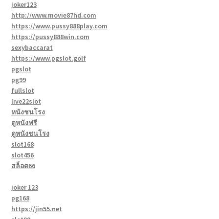
joker123
http://www.movie87hd.com
https://www.pussy888play.com
https://pussy888win.com
sexybaccarat
https://www.pgslot.golf
pgslot
pg99
fullslot
live22slot
หนังชนโรง
ดูหนังฟรี
ดูหนังชนโรง
slot168
slot456
สล็อต66
joker 123
pg168
https://jin55.net