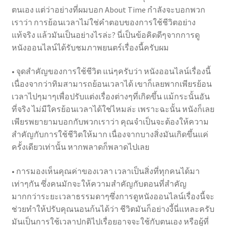
ตนเอง แต่ว่าอย่างที่ผมบอก About Time กำลังจะบอกพวก
เราว่า การย้อนเวลาไม่ใช่คำตอบของการใช้ชีวิตอย่าง
แท้จริง แล้วมันเป็นอย่างไรล่ะ? นี่เป็นข้อคิดดีๆจากการดู
หนังออนไลน์ได้รับชมภาพยนตร์เรื่องนี้ครับผม
• จุดสำคัญของการใช้ชีวิต แน่ๆครับว่า หนังออนไลน์เรื่องนี้
เนื่องจากว่าทิมสามารถย้อนเวลาได้ เขาก็เลยพากเพียรย้อน
เวลาไปๆมาๆเพื่อปรับแต่งเรื่องต่างๆที่เกิดขึ้น แม้กระนั้นอัน
ที่จริง ไม่มีใครย้อนเวลาได้ใช่ไหมล่ะ เพราะฉะนั้น หนังก็เลย
เพียรพยายามบอกกับพวกเราว่า คุณจำเป็นจะต้องให้ความ
สำคัญกับการใช้ชีวิตให้มาก เนื่องจากบางสิ่งมันเกิดขึ้นแค่
ครั้งเดียวเท่านั้น หากพลาดก็พลาดไปเลย
• การมองเห็นคุณค่าของเวลา เวลาเป็นสิ่งที่ทุกคนได้มา
เท่าๆกัน ซึ่งคนมักจะให้ความสำคัญกับตอนที่สำคัญ
มากกว่าระยะเวลาธรรมดาๆซึ่งการดูหนังออนไลน์เรื่องนี้จะ
ช่วยทำให้ปรับคุณนอนก้นได้ว่า ชีวิตมันก็อย่างงี้นี่แหละครับ
มันเป็นการใช้เวลาปกติไปเรื่อยอาจจะใช้กับตนเอง หรือผู้ที่