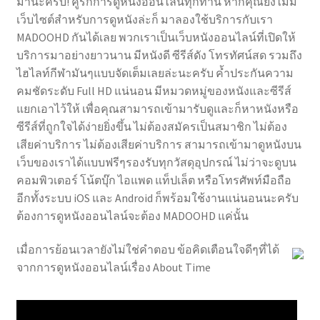
มานะครับ! คู่รักการดูหนังออนไลน์ทุกท่าน หากคุณยังไม่มี
เว็บไซต์สำหรับการดูหนังล่ะก็ มาลองใช้บริการกับเรา
MADOOHD กันได้เลย พวกเราเป็นเว็บหนังออนไลน์ที่เปิดให้
บริการมาอย่างยาวนาน มีหนังดี ซีรีส์ดัง โทรทัศน์สด รวมถึง
ไฮไลท์กีฬามันๆแบบจัดเต็มเลยล่ะนะครับ ค้ำประกันความ
คมชัดระดับ Full HD แน่นอน มีหมวดหมู่ของหนังและซีรีส์
แยกเอาไว้ให้ เพื่อคุณสามารถเข้ามารับดูและก็หาหนังหรือ
ซีรีส์ที่ถูกใจได้ง่ายยิ่งขึ้น ไม่ต้องสมัครเป็นสมาชิก ไม่ต้อง
เสียค่าบริการ ไม่ต้องเสียค่าบริการ สามารถเข้ามาดูหนังบน
เว็บของเราได้แบบฟรีๆรองรับทุกวัสดุอุปกรณ์ ไม่ว่าจะดูบน
คอมพิวเตอร์ โน้ตบุ๊ก ไอแพด แท็ปเล็ต หรือโทรศัพท์มือถือ
อีกทั้งระบบ iOS และ Android ก็พร้อมใช้งานแน่นอนนะครับ
ต้องการดูหนังออนไลน์จะต้อง MADOOHD แค่นั้น
เมื่อการย้อนเวลายังไม่ใช่คำตอบ ข้อคิดเตือนใจดีๆที่ได้
จากการดูหนังออนไลน์เรื่อง About Time