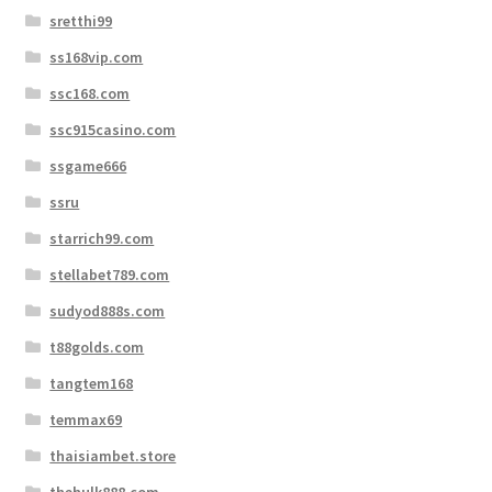
sretthi99
ss168vip.com
ssc168.com
ssc915casino.com
ssgame666
ssru
starrich99.com
stellabet789.com
sudyod888s.com
t88golds.com
tangtem168
temmax69
thaisiambet.store
thehulk888.com