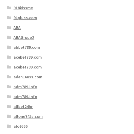
918kissme
9kpluss.com
ABA
ABAGroup2
abbet789.com
acebet789.com
acebet789.com
aden168ss.com
adm789.info
adm789.info
allbet24hr
allone745s.com
alot666