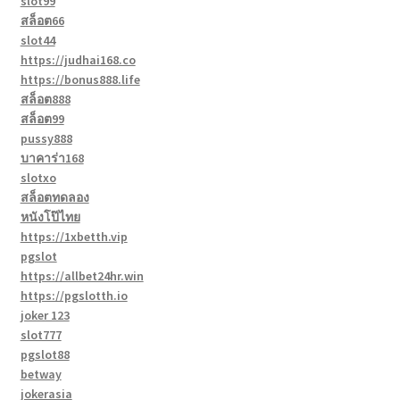
slot99
สล็อต66
slot44
https://judhai168.co
https://bonus888.life
สล็อต888
สล็อต99
pussy888
บาคาร่า168
slotxo
สล็อตทดลอง
หนังโป๊ไทย
https://1xbetth.vip
pgslot
https://allbet24hr.win
https://pgslotth.io
joker 123
slot777
pgslot88
betway
jokerasia