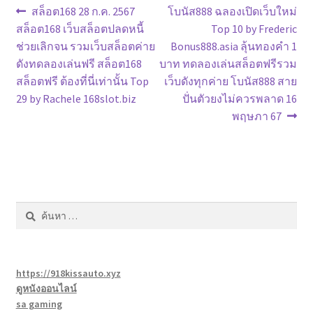
แนะแนว
Previous
Next
สล็อต168 28 ก.ค. 2567
โบนัส888 ฉลองเปิดเว็บใหม่
post:
post:
สล็อต168 เว็บสล็อตปลดหนี้
Top 10 by Frederic
เรื่อง
ช่วยเลิกจน รวมเว็บสล็อตค่าย
Bonus888.asia ลุ้นทองคำ 1
ดังทดลองเล่นฟรี สล็อต168
บาท ทดลองเล่นสล็อตฟรีรวม
สล็อตฟรี ต้องที่นี่เท่านั้น Top
เว็บดังทุกค่าย โบนัส888 สาย
29 by Rachele 168slot.biz
ปั่นตัวยงไม่ควรพลาด 16
พฤษภา 67
ค้นหา
สำหรับ:
https://918kissauto.xyz
ดูหนังออนไลน์
sa gaming