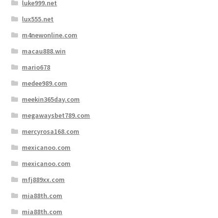
luke999.net
lux555.net
m4newonline.com
macau888.win
mario678
medee989.com
meekin365day.com
megawaysbet789.com
mercyrosa168.com
mexicanoo.com
mexicanoo.com
mfj889xx.com
mia88th.com
mia88th.com