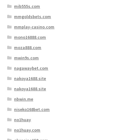
mib555s.com
mmgoldsbets.com
mmplay-casino.com
mono16888.com
moza888.com
mwin9s.com
nagawaybet.com
nakoya1688.site
nakoya1688.site
nbwin.me
niseko168bet.com
no1huay
no1huay.com