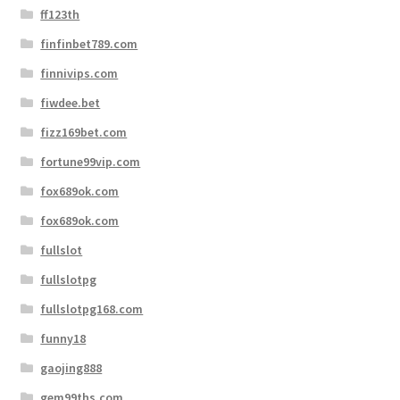
ff123th
finfinbet789.com
finnivips.com
fiwdee.bet
fizz169bet.com
fortune99vip.com
fox689ok.com
fox689ok.com
fullslot
fullslotpg
fullslotpg168.com
funny18
gaojing888
gem99ths.com