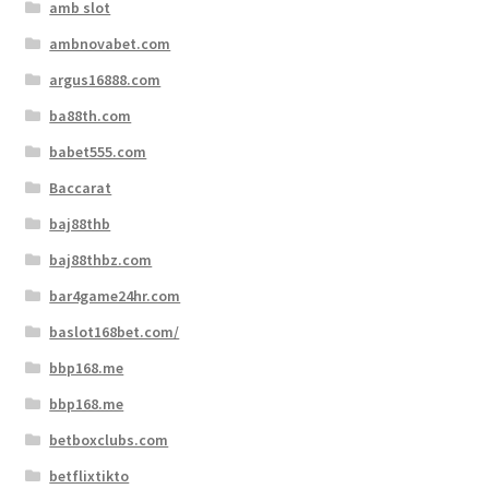
amb slot
ambnovabet.com
argus16888.com
ba88th.com
babet555.com
Baccarat
baj88thb
baj88thbz.com
bar4game24hr.com
baslot168bet.com/
bbp168.me
bbp168.me
betboxclubs.com
betflixtikto