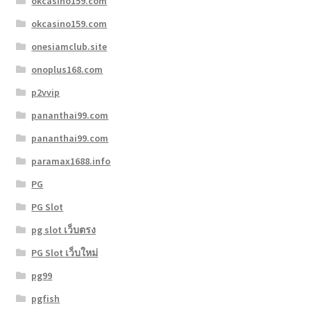
okcasino159.com
okcasino159.com
onesiamclub.site
onoplus168.com
p2vvip
pananthai99.com
pananthai99.com
paramax1688.info
PG
PG Slot
pg slot เว็บตรง
PG Slot เว็บใหม่
pg99
pgfish