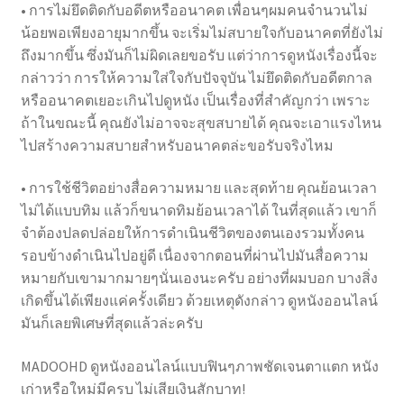
• การไม่ยึดติดกับอดีตหรืออนาคต เพื่อนๆผมคนจำนวนไม่
น้อยพอเพียงอายุมากขึ้น จะเริ่มไม่สบายใจกับอนาคตที่ยังไม่
ถึงมากขึ้น ซึ่งมันก็ไม่ผิดเลยขอรับ แต่ว่าการดูหนังเรื่องนี้จะ
กล่าวว่า การให้ความใส่ใจกับปัจจุบัน ไม่ยึดติดกับอดีตกาล
หรืออนาคตเยอะเกินไปดูหนัง เป็นเรื่องที่สำคัญกว่า เพราะ
ถ้าในขณะนี้ คุณยังไม่อาจจะสุขสบายได้ คุณจะเอาแรงไหน
ไปสร้างความสบายสำหรับอนาคตล่ะขอรับจริงไหม
• การใช้ชีวิตอย่างสื่อความหมาย และสุดท้าย คุณย้อนเวลา
ไม่ได้แบบทิม แล้วก็ขนาดทิมย้อนเวลาได้ ในที่สุดแล้ว เขาก็
จำต้องปลดปล่อยให้การดำเนินชีวิตของตนเองรวมทั้งคน
รอบข้างดำเนินไปอยู่ดี เนื่องจากตอนที่ผ่านไปมันสื่อความ
หมายกับเขามากมายๆนั่นเองนะครับ อย่างที่ผมบอก บางสิ่ง
เกิดขึ้นได้เพียงแค่ครั้งเดียว ด้วยเหตุดังกล่าว ดูหนังออนไลน์
มันก็เลยพิเศษที่สุดแล้วล่ะครับ
MADOOHD ดูหนังออนไลน์แบบฟินๆภาพชัดเจนตาแตก หนัง
เก่าหรือใหม่มีครบ ไม่เสียเงินสักบาท!