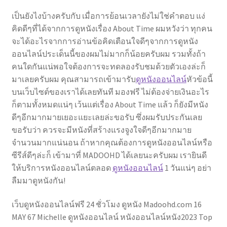
เป็นยังไงบ้างครับกับ เมื่อการย้อนเวลายังไม่ใช่คำตอบ แง่
คิดดีๆที่ได้จากการดูหนังเรื่อง About Time ผมหวังว่า ทุกคน
จะได้อะไรจากการอ่านข้อคิดเตือนใจดีๆจากการดูหนัง
ออนไลน์ประเด็นนี้ของผมไม่มากก็น้อยครับผม รวมทั้งถ้า
คนใดกันแน่พอใจต้องการจะทดลองรับชมด้วยตัวเองล่ะก็
มาเลยครับผม คุณสามารถเข้ามารับ
ดูหนังออนไลน์
หัวข้อนี้
บนเว็บไซต์ของเราได้เลยทันที มองฟรี ไม่ต้องจ่ายเงินอะไร
ก็ตามทั้งหมดแน่ๆ เว้นแต่เรื่อง About Time แล้ว ก็ยังมีหนัง
ดีๆอีกมากมายเยอะแยะเลยล่ะขอรับ ซึ่งผมรับประกันเลย
ขอรับว่า ควรจะมีหนังที่สร้างแรงจูงใจดีๆอีกมากมาย
จำนวนมากแน่นอน ถ้าหากคุณต้องการดูหนังออนไลน์หรือ
ซีรีส์ดีๆล่ะก็ เข้ามาที่ MADOOHD ได้เลยนะครับผม เรายินดี
ให้บริการหนังออนไลน์ตลอด
ดูหนังออนไลน์
1 วันแน่ๆ อย่า
ลืมมาดูหนังกัน!
เว็บดูหนังออนไลน์ฟรี 24 ชั่วโมง ดูหนัง Madoohd.com 16
MAY 67 Michelle ดูหนังออนไลน์ หนังออนไลน์หนัง2023 Top