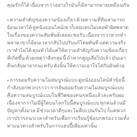
คุณรักก็ได้ เนื่องจากว่าอย่างไรมันก็มีค่ามากมายเหมือนกัน
• ความสำคัญของความข้องเกี่ยว ด้วยความที่ทิมสามารถ
ย้อนเวลาได้ ดูหนังออนไลน์เขาก็เลยแทบไม่เคยทำผิดพลาด
ในเรื่องของความสัมพันธ์เลยล่ะขอรับ เนื่องจากว่าหากทำ
พลาด เขาก็ย้อนเวลากลับไปปรับแก้โดยทันที แต่ความจริง
เราทำไม่ได้ คุณทำได้แค่ให้ความสำคัญกับความข้องเกี่ยว
ที่เกิดขึ้น ด้วยเหตุว่าสิ่งกลุ่มนี้ ถ้าหากสูญเสียไปแล้ว มันเอา
คืนกลับมายากนะครับ ดังนั้น ให้ความเอาใจใส่กับมันด้วย
• การยอมรับความไม่สมบูรณ์แบบ ดูหนังออนไลน์หัวข้อนี้
กำลังบอกพวกเราว่า การยินยอมรับความไม่สมบูรณ์แบบ
คือความสมบูรณ์แบบในชีวิตของคนๆหนึ่งแล้วล่ะครับผม
เนื่องจากว่าไม่มีผู้ใดบนโลกใบนี้สมบูรณ์แบบ ทุกคนล้วนมี
ปัญหาทั้งมวล มีช่วงเวลาดีๆและไม่ดีปะปนกันไป ก็แค่พวก
เราปรารถนาเวลาสำหรับเพื่อการเรียนรู้ข้อบกพร่อง รวมทั้ง
หาแนวทางสำหรับในการแฮปปี้เพียงเท่านั้น