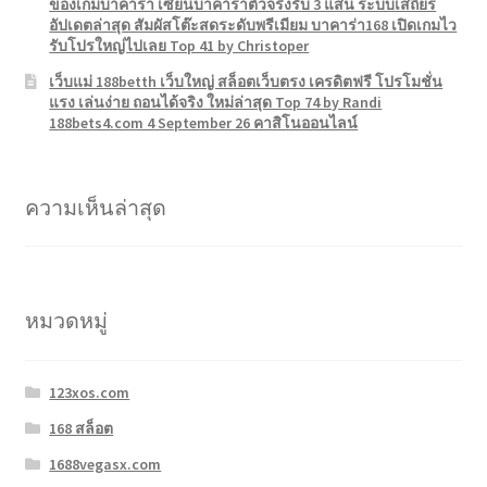
ของเกมบาคาร่า เซียนบาคาร่าตัวจริงรับ 3 แสน ระบบเสถียร
อัปเดตล่าสุด สัมผัสโต๊ะสดระดับพรีเมียม บาคาร่า168 เปิดเกมไว
รับโปรใหญ่ไปเลย Top 41 by Christoper
เว็บแม่ 188betth เว็บใหญ่ สล็อตเว็บตรง เครดิตฟรี โปรโมชั่น
แรง เล่นง่าย ถอนได้จริง ใหม่ล่าสุด Top 74 by Randi
188bets4.com 4 September 26 คาสิโนออนไลน์
ความเห็นล่าสุด
หมวดหมู่
123xos.com
168 สล็อต
1688vegasx.com