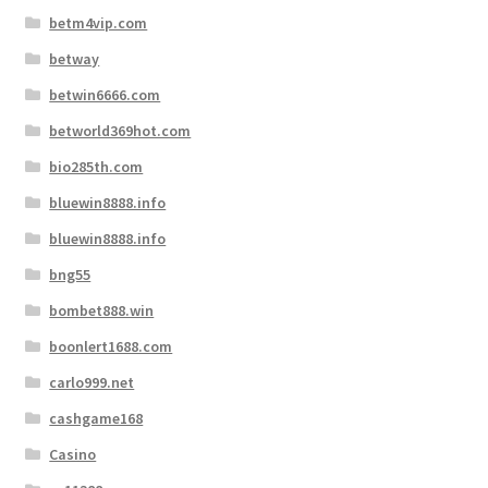
betm4vip.com
betway
betwin6666.com
betworld369hot.com
bio285th.com
bluewin8888.info
bluewin8888.info
bng55
bombet888.win
boonlert1688.com
carlo999.net
cashgame168
Casino