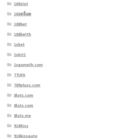
168slot
168สล็อต
188bet
188betth
1xbet
1xbit1
1xgameth.com
77UFA
789pluss.com
8lots.com
8lots.com
8lots.me
918Kiss
918kissauto