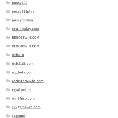
pussy888
pussy888play
pussy888win
rasri365day.com
RENO88WIN.COM
RENO88WIN.COM
rich818
rich8188.com
rizzbetx.com
rockstar66win.com
royal online
run24pro.com
s2kgamewin.com
sagame