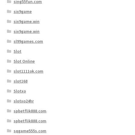
sing55fun.com
six9game
six9game.win
six9game.win
sl99games.com
Slot
Slot Online
slot1111ok.com
slot168
Slotxo
slotxo24hr
spbetflik888.com
spbetflik888.com
sqgame555s.com