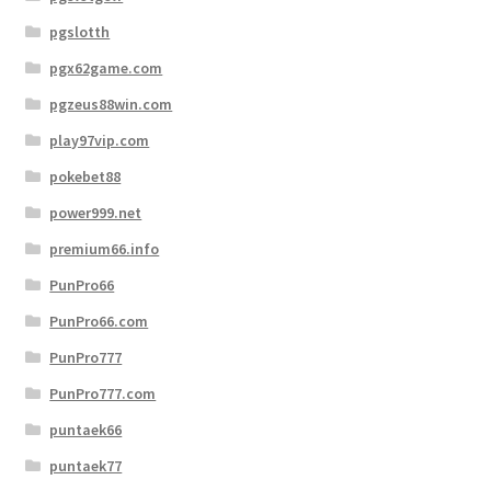
pgslotth
pgx62game.com
pgzeus88win.com
play97vip.com
pokebet88
power999.net
premium66.info
PunPro66
PunPro66.com
PunPro777
PunPro777.com
puntaek66
puntaek77