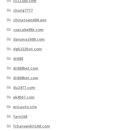
cc11388.com
chang7777
chinatown888.win
cupcake88x.com
daruma1688.com
dgb222hot.com
dr888
dr888bet.com
dr888bet.com
du2477.com
ek4567.com
erisauto.site
faro168
fcharoenkit168.com