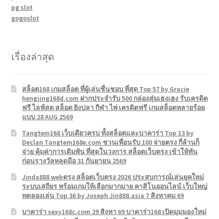
pg slot
gogoslot
เรื่องล่าสุด
สล็อต168 เกมสล็อต ที่ผู้เล่นชื่นชอบ ที่สุด Top 57 by Gracie
hengjing168d.com ฝากประจำรับ 500 กล่องสุ่มเฮงเฮง รับเครดิต
ฟรี ไลฟ์สด สล็อต ยิงปลา กีฬา ไพ่ เครดิตฟรี เกมสล็อตหลายร้อย
แบบ 28 AUG 2569
Tangtem168 เว็บเดียวครบ ทั้งสล็อตและบาคาร่า Top 13 by
Declan Tangtem168e.com ชวนเพื่อนรับ 100 จ่ายตรง กี่ล้านก็
จ่าย คุ้มค่าการเดิมพัน ที่สุดในวงการ สล็อตเว็บตรง เข้าให้ทัน
ก่อนรางวัลหลุดมือ 31 กันยายน 2569
Jinda888 webตรง สล็อตเว็บตรง 2026 ประสบการณ์เล่นยุคใหม่
ระบบเสถียร พร้อมเกมให้เลือกมากมาย คาสิโนออนไลน์ เว็บใหญ่
ทดลองเล่น Top 36 by Joseph Jin888.asia 7 สิงหาคม 69
บาคาร่า sexy168c.com 29 สิงหา 69 บาคาร่า168 เปิดมุมมองใหม่