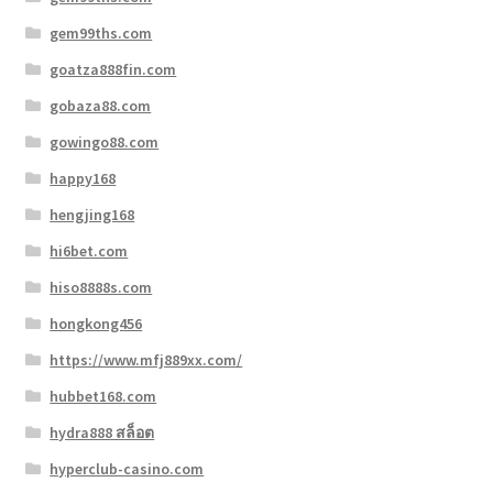
gem99ths.com
goatza888fin.com
gobaza88.com
gowingo88.com
happy168
hengjing168
hi6bet.com
hiso8888s.com
hongkong456
https://www.mfj889xx.com/
hubbet168.com
hydra888 สล็อต
hyperclub-casino.com