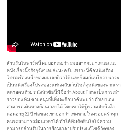
สำหรับในพาร์ทนี้ ผมบอกเลยว่า ผมอยากจะมาเสนอแนะ
หนังเรื่องนี้จริงๆจังๆเลยล่ะนะครับ เพราะนี่คือหนังเรื่อง
โปรดเรื่องหนึ่งของผมเลยก็ว่าได้ และก็ผมก็แน่ใจว่า น่าจะ
เป็นหนังเรื่องโปรดของแฟนคลับเว็บไซต์ดูหนังของพวกเรา
หลายคนด้วย หนังหัวข้อนี้มีชื่อว่า About Time เป็นการเล่า
ราวของ ทิม ชายหนุ่มที่เพิ่งจะศึกษาค้นพบว่า ตัวเขาเอง
สามารถเดินทางย้อนเวลาได้ โดยเขาได้รู้ความลับนี้เมื่อ
ตอนอายุ 21 ปี พ่อของเขาบอกว่า เพศชายในครอบครัวทุก
คนจะสามารถย้อนเวลาได้ ทำให้ทิมตัดสินใจใช้ความ
สามารถสำหรับในการย้อนเวลาปรับปรุงแก้ไขชีวิตของ