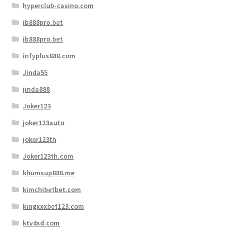
hyperclub-casino.com
ib888pro.bet
ib888pro.bet
infyplus888.com
Jinda55
jinda888
Joker123
joker123auto
joker123th
Joker123th.com
khumsup888.me
kimchibetbet.com
kingxxxbet123.com
ktv4sd.com