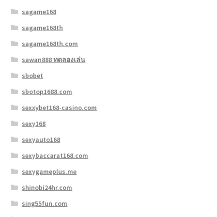
sagame168
sagame168th
sagame168th.com
sawan888 ทดลองเล่น
sbobet
sbotop1688.com
sexxybet168-casino.com
sexy168
sexyauto168
sexybaccarat168.com
sexygameplus.me
shinobi24hr.com
sing55fun.com