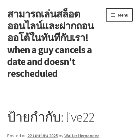
สามารถเล่นสล็อต
Skip
Skip
Menu
to
to
ออนไลน์และฝากถอน
navigation
content
ออโต้ในทันทีกับเรา!
when a guy cancels a
date and doesn't
rescheduled
หน้าแรก
Blog
ป้ายกำกับ:
live22
Contact
Posted on
22 เมษายน 2025
by
Walter Hernandez
Welcome to the family!