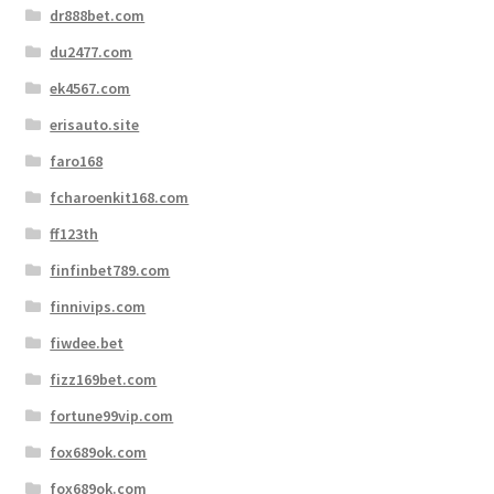
dr888bet.com
du2477.com
ek4567.com
erisauto.site
faro168
fcharoenkit168.com
ff123th
finfinbet789.com
finnivips.com
fiwdee.bet
fizz169bet.com
fortune99vip.com
fox689ok.com
fox689ok.com