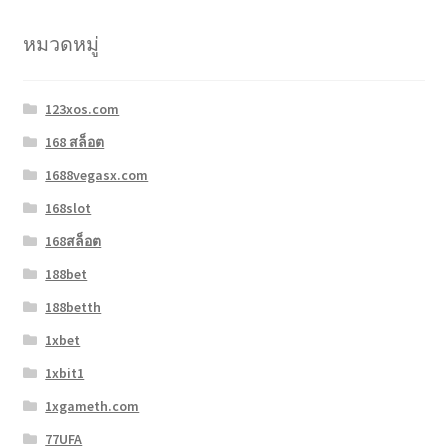
หมวดหมู่
123xos.com
168 สล็อต
1688vegasx.com
168slot
168สล็อต
188bet
188betth
1xbet
1xbit1
1xgameth.com
77UFA