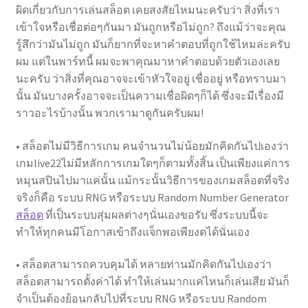
ผิดเกี่ยวกับการเล่นสล็อต เคยสงสัยไหมนะครับว่า สิ่งที่เรา
เข้าใจหรือเชื่อต่อๆกันมา มันถูกหรือไม่ถูก? ถึงแม้ว่าจะคุณ
รู้สึกว่ามันไม่ถูก มันก็ยากที่จะหาคำตอบที่ถูกใช้ไหมล่ะครับ
ผม แต่ในพาร์ทนี้ ผมจะพาคุณมาหาคำตอบด้วยตัวเองเลย
นะครับ ว่าสิ่งที่คุณอาจจะเข้าหัวใจอยู่ เชื่ออยู่ หรือทราบมา
นั้น มันบางครั้งอาจจะเป็นความเชื่อผิดๆก็ได้ ซึ่งจะมีเรื่องมี
ราวอะไรบ้างนั้น พวกเรามาดูกันครับผม!
• สล็อตไม่มีวิธีการเกม คนจำนวนไม่น้อยมักคิดกันไปเองว่า
เกมlive22ไม่มีหลักการเกมใดๆก็ตามทั้งสิ้น เป็นเพียงแค่การ
หมุนสปินไปมาแค่นั้น แม้กระนั้นวิธีการของเกมสล็อตที่จริง
จริงก็คือ ระบบ RNG หรือระบบ Random Number Generator
สล็อต
ที่เป็นระบบสุ่มผลต่างๆนั่นเองขอรับ ซึ่งระบบนี้จะ
ทำให้ทุกคนมีโอกาสเข้าถึงแจ็กพอเพียงตได้นั่นเอง
• สล็อตสามารถควบคุมได้ หลายท่านมักคิดกันไปเองว่า
สล็อตสามารถตั้งค่าได้ ทำให้เล่นมากแค่ไหนก็เล่นเสีย มันก็
จำเป็นต้องย้อนกลับไปที่ระบบ RNG หรือระบบ Random