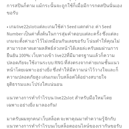
การสปินก็ตาม แม้กระนั้นจะถูกใช้ก็เมื่อมีการกดสปินนั่นเอง
ขอรับ
• เกมlive22slotแต่ละเกมใช้ค่า Seed แตกต่าง: ค่า Seed
Number เป็นค่าตั้งต้นในการสุ่มคำตอบแต่ละครั้ง ซึ่งแต่ละ
เกมจะตั้งค่าเอาไว้ไม่เหมือนกันเลยขอรับ โน่นทำให้คุณไม่
สามารถคาดเดาผลลัพธ์ล่วงหน้าได้เลยล่ะครับผมผ่านการ
ยืนยัน 100%: เว็บทางเข้า live22ที่มีมาตรฐานแล้วก็ความ
ปลอดภัยจะใช้งานระบบ RNG ที่ส่งตรงจากค่ายเกมชั้นแนว
หน้าโดยเฉพาะอย่างยิ่ง ซึ่งทำให้มีความน่าไว้วางใจและก็
ความปลอดภัยสูง เล่นเกมเว็บสล็อตได้อย่างสบายใจ
ยุติธรรมและโปร่งใสแน่นอน
แนวทางการทำกำไรบน live22slot สำหรับมือใหม่โดย
เฉพาะอย่างยิ่ง มาลองกัน!
มาครับผมทุกคน! เว็บสล็อต จะพาคุณมาทำความรู้จักกับ
แนวทางการทำกำไรบนเว็บสล็อตออนไลน์ของเรากันขอรับ