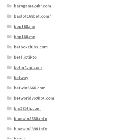
bar4game24hr.com
baslot168bet.com/
bbp168.me
bbp168.me
betboxclubs.com
betflixtikto
betm4vip.com
betway
betwin6666.com
betworld369hot.com
bio285th.com
bluewin8888.info
bluewin8888.info