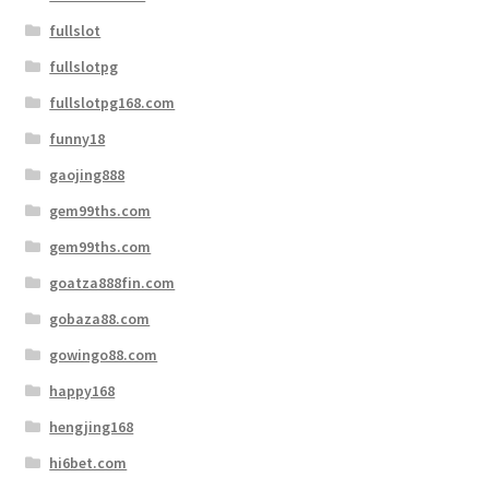
fullslot
fullslotpg
fullslotpg168.com
funny18
gaojing888
gem99ths.com
gem99ths.com
goatza888fin.com
gobaza88.com
gowingo88.com
happy168
hengjing168
hi6bet.com