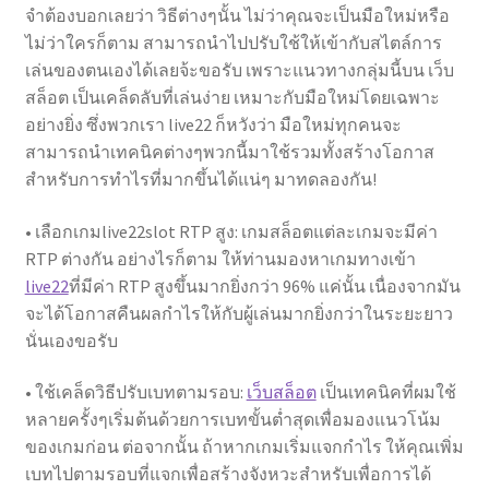
จำต้องบอกเลยว่า วิธีต่างๆนั้น ไม่ว่าคุณจะเป็นมือใหม่หรือ
ไม่ว่าใครก็ตาม สามารถนำไปปรับใช้ให้เข้ากับสไตล์การ
เล่นของตนเองได้เลยจ้ะขอรับ เพราะแนวทางกลุ่มนี้บน เว็บ
สล็อต เป็นเคล็ดลับที่เล่นง่าย เหมาะกับมือใหม่โดยเฉพาะ
อย่างยิ่ง ซึ่งพวกเรา live22 ก็หวังว่า มือใหม่ทุกคนจะ
สามารถนำเทคนิคต่างๆพวกนี้มาใช้รวมทั้งสร้างโอกาส
สำหรับการทำไรที่มากขึ้นได้แน่ๆ มาทดลองกัน!
• เลือกเกมlive22slot RTP สูง: เกมสล็อตแต่ละเกมจะมีค่า
RTP ต่างกัน อย่างไรก็ตาม ให้ท่านมองหาเกมทางเข้า
live22
ที่มีค่า RTP สูงขึ้นมากยิ่งกว่า 96% แค่นั้น เนื่องจากมัน
จะได้โอกาสคืนผลกำไรให้กับผู้เล่นมากยิ่งกว่าในระยะยาว
นั่นเองขอรับ
• ใช้เคล็ดวิธีปรับเบทตามรอบ:
เว็บสล็อต
เป็นเทคนิคที่ผมใช้
หลายครั้งๆเริ่มต้นด้วยการเบทขั้นต่ำสุดเพื่อมองแนวโน้ม
ของเกมก่อน ต่อจากนั้น ถ้าหากเกมเริ่มแจกกำไร ให้คุณเพิ่ม
เบทไปตามรอบที่แจกเพื่อสร้างจังหวะสำหรับเพื่อการได้