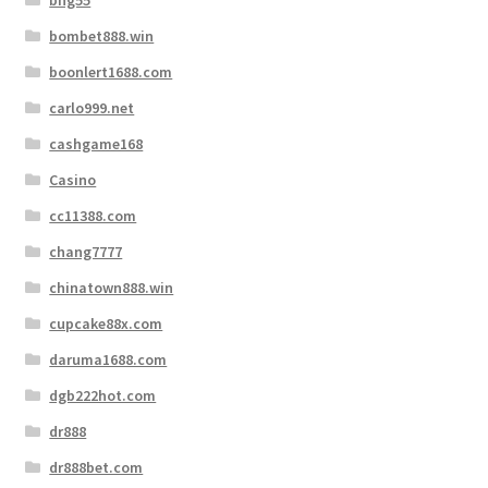
bng55
bombet888.win
boonlert1688.com
carlo999.net
cashgame168
Casino
cc11388.com
chang7777
chinatown888.win
cupcake88x.com
daruma1688.com
dgb222hot.com
dr888
dr888bet.com