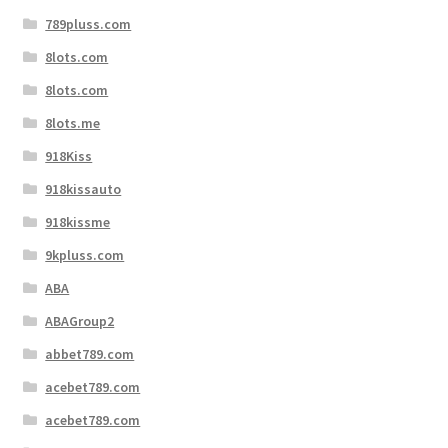
789pluss.com
8lots.com
8lots.com
8lots.me
918Kiss
918kissauto
918kissme
9kpluss.com
ABA
ABAGroup2
abbet789.com
acebet789.com
acebet789.com