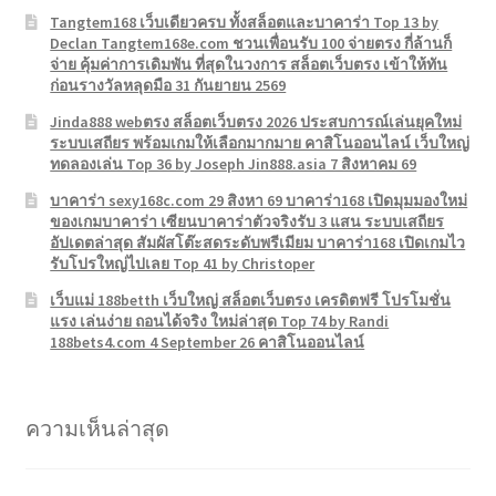
Tangtem168 เว็บเดียวครบ ทั้งสล็อตและบาคาร่า Top 13 by
Declan Tangtem168e.com ชวนเพื่อนรับ 100 จ่ายตรง กี่ล้านก็
จ่าย คุ้มค่าการเดิมพัน ที่สุดในวงการ สล็อตเว็บตรง เข้าให้ทัน
ก่อนรางวัลหลุดมือ 31 กันยายน 2569
Jinda888 webตรง สล็อตเว็บตรง 2026 ประสบการณ์เล่นยุคใหม่
ระบบเสถียร พร้อมเกมให้เลือกมากมาย คาสิโนออนไลน์ เว็บใหญ่
ทดลองเล่น Top 36 by Joseph Jin888.asia 7 สิงหาคม 69
บาคาร่า sexy168c.com 29 สิงหา 69 บาคาร่า168 เปิดมุมมองใหม่
ของเกมบาคาร่า เซียนบาคาร่าตัวจริงรับ 3 แสน ระบบเสถียร
อัปเดตล่าสุด สัมผัสโต๊ะสดระดับพรีเมียม บาคาร่า168 เปิดเกมไว
รับโปรใหญ่ไปเลย Top 41 by Christoper
เว็บแม่ 188betth เว็บใหญ่ สล็อตเว็บตรง เครดิตฟรี โปรโมชั่น
แรง เล่นง่าย ถอนได้จริง ใหม่ล่าสุด Top 74 by Randi
188bets4.com 4 September 26 คาสิโนออนไลน์
ความเห็นล่าสุด