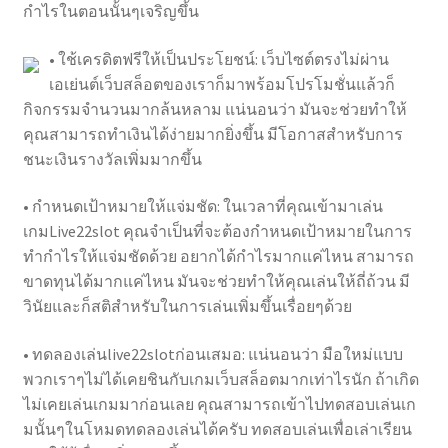
กำไรในตอนนั้นๆเจริญขึ้น
• ใช้เครดิตฟรีให้เป็นประโยชน์: เว็บไซต์ตรงไม่ผ่าน
เอเย่นต์เว็บสล็อตของเราก็มาพร้อมโปรโมชั่นแล้วก็
กิจกรรมจำนวนมากล้นหลาม แน่นอนว่า มันจะช่วยทำให้
คุณสามารถทำเงินได้ง่ายมากยิ่งขึ้น มีโอกาสสำหรับการ
ชนะเงินรางวัลเพิ่มมากขึ้น
• กำหนดเป้าหมายให้แจ่มชัด: ในเวลาที่คุณเข้ามาเล่น
เกมLive22slot คุณจำเป็นที่จะต้องกำหนดเป้าหมายในการ
ทำกำไรให้แจ่มชัดด้วย อยากได้กำไรมากแค่ไหน สามารถ
ขาดทุนได้มากแค่ไหน มันจะช่วยทำให้คุณเล่นให้ถี่ถ้วน มี
วินัยและก็สติสำหรับในการเล่นเพิ่มขึ้นเรื่อยๆด้วย
• ทดลองเล่นlive22slotก่อนเสมอ: แน่นอนว่า มือใหม่แบบ
พวกเราๆไม่ได้เคยชินกับเกมเว็บสล็อตมากเท่าไรนัก ถ้าเกิด
ไม่เคยเล่นเกมมาก่อนเลย คุณสามารถเข้าไปทดสอบเล่นเก
มนั้นๆในโหมดทดลองเล่นได้ครับ ทดสอบเล่นเพื่อเล่าเรียน