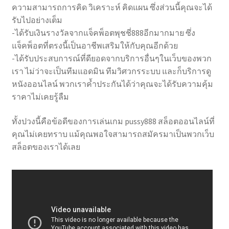
ความสามารถการคิด วิเคราะห์ คิดแผน ซึ่งส่วนนี้คุณจะได้
รับไปอย่างเต็ม
-ได้รับเงินรางวัลจากแจ็คพ็อตพุชชี่888อีกมากมาย ซึ่ง
แจ็คพ็อตที่ตรงนี้เป็นอาชีพเสริมให้กับคุณอีกด้วย
-ได้รับประสบการณ์ที่ดียอดจากบริการอื่นๆในเว็บของพวก
เรา ไม่ว่าจะเป็นทีมแอดมิน ทีมวิศวกรระบบ และก็บริการดู
หนังออนไลน์ พวกเราค้ำประกันได้ว่าคุณจะได้รับความคุ้ม
ราคาไม่เคยรู้ลืม
ทั้งปวงนี้คือข้อดีของการเล่นเกม pussy888 สล็อตออนไลน์ที่
คุณไม่เคยทราบ แม้คุณพอใจสามารถสมัครมาเป็นพวกเว็บ
สล็อตของเราได้เลย