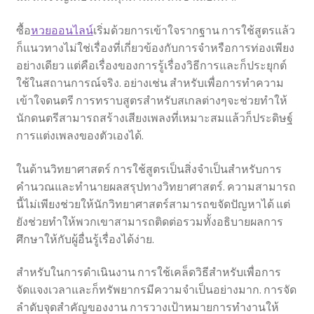
ซื้อ
หวยออนไลน์
เริ่มด้วยการเข้าใจรากฐาน การใช้สูตรแล้ว
ก็แนวทางไม่ใช่เรื่องที่เกี่ยวข้องกับการจำหรือการท่องเพียง
อย่างเดียว แต่คือเรื่องของการรู้เรื่องวิธีการและก็ประยุกต์
ใช้ในสถานการณ์จริง. อย่างเช่น สำหรับเพื่อการทำความ
เข้าใจดนตรี การทราบสูตรสำหรับสเกลต่างๆจะช่วยทำให้
นักดนตรีสามารถสร้างเสียงเพลงที่เหมาะสมแล้วก็ประดิษฐ์
การแต่งเพลงของตัวเองได้.
ในด้านวิทยาศาสตร์ การใช้สูตรเป็นสิ่งจำเป็นสำหรับการ
คำนวณและทำนายผลสรุปทางวิทยาศาสตร์. ความสามารถ
นี้ไม่เพียงช่วยให้นักวิทยาศาสตร์สามารถขจัดปัญหาได้ แต่
ยังช่วยทำให้พวกเขาสามารถติดต่อรวมทั้งอธิบายผลการ
ศึกษาให้กับผู้อื่นรู้เรื่องได้ง่าย.
สำหรับในการดำเนินงาน การใช้เคล็ดวิธีสำหรับเพื่อการ
จัดแจงเวลาและก็ทรัพยากรมีความจำเป็นอย่างมาก. การจัด
ลำดับจุดสำคัญของงาน การวางเป้าหมายการทำงานให้