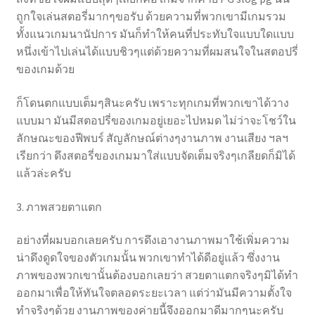
ถูกใจเล่นสตอรี่มากๆขอรับ ด้วยความที่พวกเขามีเกมรวม
ทั้งแนวเกมนานัปการ มันก็ทำให้คนที่ประทับใจแบบใดแบบ
หนึ่งเข้าไปเล่นได้แบบชิวๆแต่ด้วยความที่ผมสนใจในสตอปรี่
ของเกมด้วย
ก็โดนตกแบบเต็มๆสินะครับ เพราะทุกเกมที่พวกเขาได้วาง
แบบมา มันมีสตอปรี่ของเกมอยู่เยอะไปหมด ไม่ว่าจะโชว์ใน
ลักษณะของฟีพบร์ สัญลักษณ์ต่างๆงานภาพ งานเสียง ฯลฯ
เรียกว่า ดึงสตอรี่ของเกมมาใส่แบบจัดเต็มจริงๆเกลียดก็มิได้
แล้วล่ะครับ
3. ภาพสวยตาแตก
อย่างที่ผมบอกเลยครับ การดึงเอางานภาพมาใช้เพิ่มความ
น่าดึงดูดใจของตัวเกมนั้น พวกเขาทำได้ดีอยู่แล้ว ซึ่งงาน
ภาพของพวกเขานั้นต้องบอกเลยว่า สวยตาแตกจริงๆมิได้ทำ
ออกมาเพื่อให้ทันใจตลอดระยะเวลา แต่ว่ามันมีความตั้งใจ
ทำจริงๆด้วย งานภาพของค่ายนี้จึงออกมาดีมากๆนะครับ