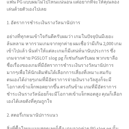
แฟน PG แบบผมไม่ไปไหนแน่นอน แต่อยากที่จะให้คุณลอง
เล่นด้วยตัวเองไปเลย
1. อัตราการชำระเงินรางวัลนานัปการ
อย่างที่ทุกคนเข้าใจกันดีครับผมว่า เกมในปัจจุบันมีเยอะ
ล้นหลาม หากรวมเกมจากทุกค่าย ผมเชื่อว่ามีเกิน 2,000 เกม
เข้าไปแล้ว นั่นทำให้แต่ละเกมก็มีเสน่ห์นานับประการ ซึ่ง
เกมจากค่าย PGSLOT slog pg ก็เช่นกันครับผม พวกเขาลือ
ชื่อเรื่องของเกมที่มีอัตราการชำระเงินรางวัลนานัปการ
มากๆเพื่อให้นักเดิมพันได้เลือกการเสี่ยงที่เหมาะสมกับ
ตนเองได้ง่ายๆเกมที่มีอัตราการจ่ายเงินรางวัลสูงก็จะมี
โอกาสเข้าแจ็กพอตยากขึ้น ตรงกันข้าม เกมที่มีอัตราการ
ชำระเงินรางวัลน้อยก็จะมีโอกาสเข้าแจ็กพอตสูง คุณก็เลือก
เองได้เลยดังที่คุณถูกใจ
2. สตอรี่เกมนานัปการแนว
สิ่งที่ซื้อใจผมแบบสุดๆเลยก็คือ เกมจากค่าย PG slog pg นั้น