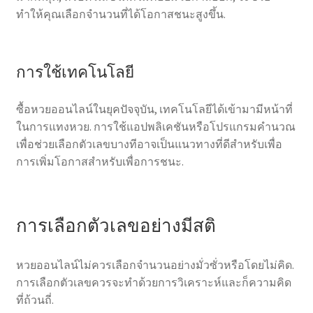
ทำให้คุณเลือกจำนวนที่ได้โอกาสชนะสูงขึ้น.
การใช้เทคโนโลยี
ซื้อหวยออนไลน์ในยุคปัจจุบัน, เทคโนโลยีได้เข้ามามีหน้าที่
ในการแทงหวย. การใช้แอปพลิเคชันหรือโปรแกรมคำนวณ
เพื่อช่วยเลือกตัวเลขบางทีอาจเป็นแนวทางที่ดีสำหรับเพื่อ
การเพิ่มโอกาสสำหรับเพื่อการชนะ.
การเลือกตัวเลขอย่างมีสติ
หวยออนไลน์ไม่ควรเลือกจำนวนอย่างมั่วซั่วหรือโดยไม่คิด.
การเลือกตัวเลขควรจะทำด้วยการวิเคราะห์และก็ความคิด
ที่ถ้วนถี่.