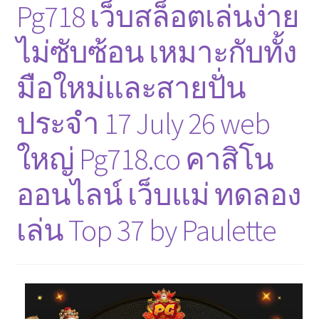
Pg718 เว็บสล็อตเล่นง่าย
ไม่ซับซ้อน เหมาะกับทั้ง
มือใหม่และสายปั่น
ประจำ 17 July 26 web
ใหญ่ Pg718.co คาสิโน
ออนไลน์ เว็บแม่ ทดลอง
เล่น Top 37 by Paulette