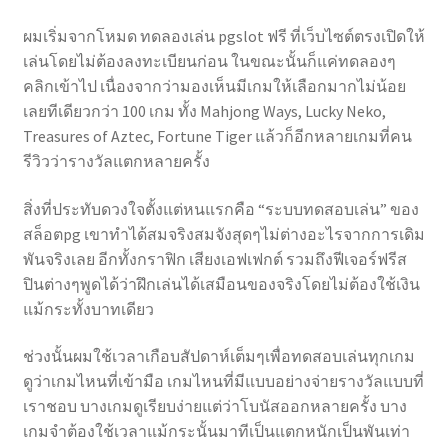
ผมเริ่มจากโหมด ทดลองเล่น pgslot ฟรี ที่เว็บไซต์ตรงเปิดให้
เล่นโดยไม่ต้องลงทะเบียนก่อน ในขณะนั้นก็แค่ทดลองๆ
คลิกเข้าไป เนื่องจากว่ามองเห็นมีเกมให้เลือกมากไม่น้อย
เลยทีเดียวกว่า 100 เกม ทั้ง Mahjong Ways, Lucky Neko,
Treasures of Aztec, Fortune Tiger แล้วก็อีกหลายเกมที่คน
รีวิวว่ารางวัลแตกหลายครั้ง
สิ่งที่ประทับดวงใจตั้งแต่หนแรกคือ “ระบบทดสอบเล่น” ของ
สล็อตpg เขาทำได้สมจริงสมจังสุดๆไม่ต่างอะไรจากการเดิม
พันจริงเลย อีกทั้งกราฟิก เสียงเอฟเฟกต์ รวมถึงฟีเจอร์ฟรีส
ปินต่างๆพูดได้ว่าฝึกเล่นได้เสมือนของจริงโดยไม่ต้องใช้เงิน
แม้กระทั้งบาทเดียว
ช่วงนั้นผมใช้เวลาเกือบสัปดาห์เต็มๆเพื่อทดสอบเล่นทุกเกม
ดูว่าเกมไหนที่เข้ามือ เกมไหนที่มีแบบอย่างจ่ายรางวัลแบบที่
เราชอบ บางเกมดูเรียบง่ายแต่ว่าโบนัสออกหลายครั้ง บาง
เกมจำต้องใช้เวลาแม้กระนั้นมาทีเป็นแตกหนักเป็นพันเท่า