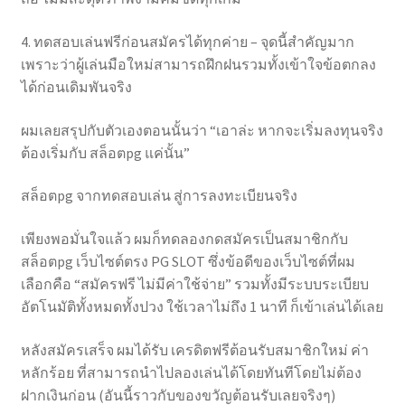
4. ทดสอบเล่นฟรีก่อนสมัครได้ทุกค่าย – จุดนี้สำคัญมาก
เพราะว่าผู้เล่นมือใหม่สามารถฝึกฝนรวมทั้งเข้าใจข้อตกลง
ได้ก่อนเดิมพันจริง
ผมเลยสรุปกับตัวเองตอนนั้นว่า “เอาล่ะ หากจะเริ่มลงทุนจริง
ต้องเริ่มกับ สล็อตpg แค่นั้น”
สล็อตpg จากทดสอบเล่น สู่การลงทะเบียนจริง
เพียงพอมั่นใจแล้ว ผมก็ทดลองกดสมัครเป็นสมาชิกกับ
สล็อตpg เว็บไซต์ตรง PG SLOT ซึ่งข้อดีของเว็บไซต์ที่ผม
เลือกคือ “สมัครฟรี ไม่มีค่าใช้จ่าย” รวมทั้งมีระบบระเบียบ
อัตโนมัติทั้งหมดทั้งปวง ใช้เวลาไม่ถึง 1 นาที ก็เข้าเล่นได้เลย
หลังสมัครเสร็จ ผมได้รับ เครดิตฟรีต้อนรับสมาชิกใหม่ ค่า
หลักร้อย ที่สามารถนำไปลองเล่นได้โดยทันทีโดยไม่ต้อง
ฝากเงินก่อน (อันนี้ราวกับของขวัญต้อนรับเลยจริงๆ)