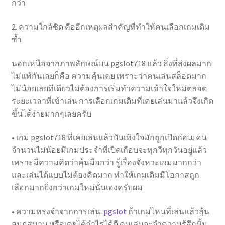
กว่า
2. ความใกล้ชิด คืออีกเหตุผลสำคัญที่ทำให้คนเลือกเกมเดิม
ซ้ำ
นอกเหนือจากภาพลักษณ์บน pgslot718 แล้ว สิ่งที่ส่งผลมาก
ไม่แพ้กันเลยก็คือ ความคุ้นเคย เพราะว่าคนเล่นสล็อตมาก
ไม่น้อยเลยทีเดียวไม่ต้องการเริ่มทำความเข้าใจใหม่ตลอด
ระยะเวลาที่เข้าเล่น การเลือกเกมเดิมที่เคยเล่นมาแล้วจึงเกิด
ขึ้นได้ง่ายมากๆเลยครับ
• เกม pgslot718 ที่เคยเล่นแล้วบันเทิงใจมักถูกเปิดก่อน: คน
จำนวนไม่น้อยมีเกมประจำที่เปิดเกือบจะทุกวี่ทุกวันอยู่แล้ว
เพราะมีความคิดว่าคุ้นมือกว่า รู้เรื่องจังหวะเกมมากกว่า
และเล่นได้แบบไม่ต้องคิดมาก ทำให้เกมเดิมมีโอกาสถูก
เลือกมากยิ่งกว่าเกมใหม่นั่นเองครับผม
• ความทรงจำจากการเล่น:
pgslot
ถ้าเกมไหนที่เล่นแล้วลุ้น
สนุกสนาน หรือเคยได้กำไรได้ดี คนเล่นจะจำความรู้สึกนั้น