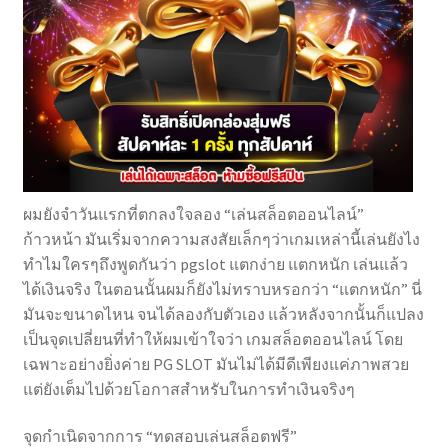
ผมยังจำวันแรกที่ตกลงใจลอง “เล่นสล็อตออนไลน์”
ก้าวหน้า มันเริ่มจากความสงสัยเล็กๆว่าเกมเหล่านี้เล่นยังไง
ทำไมใครๆถึงพูดกันว่า pgslot แตกง่าย แตกหนัก เล่นแล้ว
ได้เงินจริง ในตอนนั้นผมก็ยังไม่ทราบหรอกว่า “แตกหนัก” นี่
มันจะขนาดไหน จนได้ลองกับตัวเอง แล้วหลังจากนั้นก็แปลง
เป็นจุดเปลี่ยนที่ทำให้ผมเข้าใจว่า เกมสล็อตออนไลน์ โดย
เฉพาะอย่างยิ่งค่าย PG SLOT มันไม่ได้มีดีเพียงแค่ภาพสวย
แต่ยังเต็มไปด้วยโอกาสสำหรับในการทำเงินจริงๆ
จุดกำเนิดจากการ “ทดสอบเล่นสล็อตฟรี”