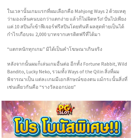
ในเวลานั้นเกมแรกที่ผมเลือกคือ Mahjong Ways 2 ด้วยเหตุ
ว่ามองเห็นคนบอกว่าแตกง่าย แล้วก็ไม่ผิดหวัง! ปั่นไปเพียง
แค่ 10 สปินก็เข้าฟีเจอร์ฟรีสปินโดยทันที ผลสุดท้ายเป็นได้
กำไรเกือบจะ 2,000 บาทจากเครดิตฟรีที่ได้มา
“แตกหนักทุกเกม” มิได้เป็นคำโฆษณาเกินจริง
หลังจากนั้นผมก็เล่นเกมอื่นต่อ อีกทั้ง Fortune Rabbit, Wild
Bandito, Lucky Neko, รวมทั้ง Ways of the Qilin สิ่งที่ผม
พิจารณาเป็น แต่ละเกมมีเอกลักษณ์ของตน แม้กระนั้นสิ่งที่
เช่นเดียวกันคือ “รางวัลออกบ่อย”