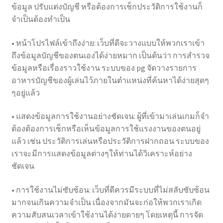
ข้อมูล ปรับแต่งบัญชี หรือต้องการเช็กประวัติการใช้งานก็
จำเป็นต้องทำเป็น
• หน้าโปรไฟล์เข้าถึงง่าย: เว็บที่ดีจะวางแบบให้พวกเราเข้า
ถึงข้อมูลบัญชีของตนเองได้ง่ายหมาก เป็นต้นว่า การสำรวจ
ข้อมูลหรือเรื่องราวใช้งาน ระบบของ pg จัดวางรายการ
อาหารบัญชีของผู้เล่นไว้ภายในตำแหน่งที่ค้นหาได้ง่ายสุดๆ
ๆอยู่แล้ว
• แสดงข้อมูลการใช้งานอย่างชัดเจน: ผู้ที่เข้ามาเล่นเกมก็จำ
ต้องต้องการเช็กหรือเห็นข้อมูลการใช้แรงงานของตนอยู่
แล้ว เช่น ประวัติการเล่นหรือประวัติการฝากถอน ระบบของ
เราจะมีการแสดงข้อมูลต่างๆให้ท่านได้วิเคราะห์อย่าง
ชัดเจน
• การใช้งานไม่ซับซ้อน: เว็บที่ดีควรมีระบบที่ไม่สลับซับซ้อน
มากจนเกินความจำเป็น เนื่องจากมันจะก่อให้พวกเราเกิด
ความสับสนเวลาเข้าใช้งานได้ง่ายดายๆ โดยเหตุนี้ การจัด