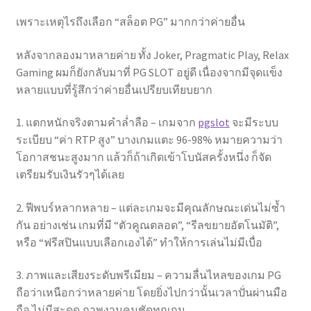
เพราะเหตุไรถึงเลือก “สล็อต PG” มากกว่าค่ายอื่น
หลังจากลองมาหลายค่าย ทั้ง Joker, Pragmatic Play, Relax
Gaming ผมก็ยังกลับมาที่ PG SLOT อยู่ดี เนื่องจากมีจุดแข็ง
หลายแบบที่รู้สึกว่าค่ายอื่นเปรียบเทียบยาก
1. แตกหนักจริงตามคำล่ำลือ – เกมจาก
pgslot
จะมีระบบ
ระเบียบ “ค่า RTP สูง” บางเกมแตะ 96-98% หมายความว่า
โอกาสชนะสูงมาก แล้วก็ถ้าเกิดเข้าโบนัสครั้งหนึ่ง ก็จัด
เตรียมรับเงินรัวๆได้เลย
2. ฟีพบร์หลากหลาย – แต่ละเกมจะมีคุณลักษณะเด่นไม่ซ้ำ
กัน อย่างเช่น เกมที่มี “ตัวคูณตลอด”, “รีลขยายอัตโนมัติ”,
หรือ “ฟรีสปินแบบเลือกเองได้” ทำให้การเล่นไม่มีเบื่อ
3. ภาพและเสียงระดับพรีเมียม – ความลื่นไหลของเกม PG
ถือว่าเหนือกว่าหลายค่าย โดยยิ่งไปกว่านั้นเวลาปั่นผ่านมือ
ถือ ไม่มีสะดุด ภาพงามคมชัดทุกเกม