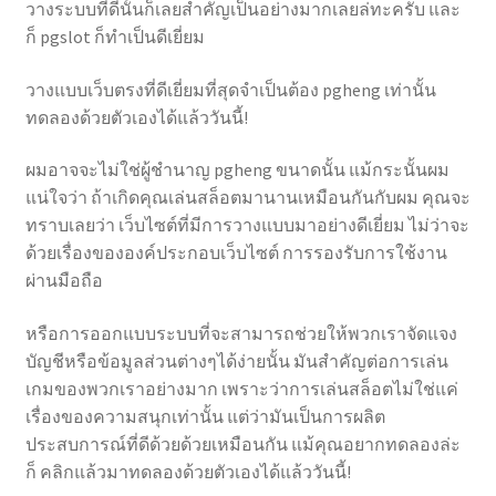
วางระบบที่ดีนั้นก็เลยสำคัญเป็นอย่างมากเลยล่ทะครับ และ
ก็ pgslot ก็ทำเป็นดีเยี่ยม
วางแบบเว็บตรงที่ดีเยี่ยมที่สุดจำเป็นต้อง pgheng เท่านั้น
ทดลองด้วยตัวเองได้แล้ววันนี้!
ผมอาจจะไม่ใช่ผู้ชำนาญ pgheng ขนาดนั้น แม้กระนั้นผม
แน่ใจว่า ถ้าเกิดคุณเล่นสล็อตมานานเหมือนกันกับผม คุณจะ
ทราบเลยว่า เว็บไซต์ที่มีการวางแบบมาอย่างดีเยี่ยม ไม่ว่าจะ
ด้วยเรื่องขององค์ประกอบเว็บไซต์ การรองรับการใช้งาน
ผ่านมือถือ
หรือการออกแบบระบบที่จะสามารถช่วยให้พวกเราจัดแจง
บัญชีหรือข้อมูลส่วนต่างๆได้ง่ายนั้น มันสำคัญต่อการเล่น
เกมของพวกเราอย่างมาก เพราะว่าการเล่นสล็อตไม่ใช่แค่
เรื่องของความสนุกเท่านั้น แต่ว่ามันเป็นการผลิต
ประสบการณ์ที่ดีด้วยด้วยเหมือนกัน แม้คุณอยากทดลองล่ะ
ก็ คลิกแล้วมาทดลองด้วยตัวเองได้แล้ววันนี้!