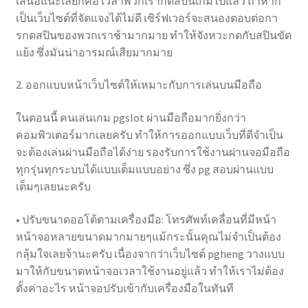
เสนอแนะเลยก็คือ เวลาพวกเรากดสปินเกมไปแล้ว ถ้าหาก
เป็นเว็บไซต์ที่จัดแจงได้ไม่ดี เซิร์ฟเวอร์จะสนองตอบต่อกา
รกดสปินของพวกเราช้ามากมาย ทำให้จังหวะกดกับสปินขัด
แย้ง ซึ่งมันน่าอารมณ์เสียมากมาย
2. ออกแบบหน้าเว็บไซต์ให้เหมาะกับการเล่นบนมือถือ
ในตอนนี้ คนเล่นเกม pgslot ผ่านมือถือมากยิ่งกว่า
คอมพิวเตอร์มากเลยครับ ทำให้การออกแบบเว็บที่ดีจำเป็น
จะต้องเล่นผ่านมือถือได้ง่าย รองรับการใช้งานผ่านจอมือถือ
ทุกรุ่นทุกระบบได้แบบเต็มแบบอย่าง ซึ่ง pg สอบผ่านแบบ
เต็มๆเลยนะครับ
• ปรับขนาดออโต้ตามเครื่องมือ: โทรศัพท์เคลื่อนที่มีหน้า
หน้าจอหลายขนาดมากมายๆแม้กระนั้นคุณไม่จำเป็นต้อง
กลุ้มใจเลยจ้านะครับ เนื่องจากว่าเว็บไซต์ pgheng วางแบบ
มาให้กับขนาดหน้าจอเวลาใช้งานอยู่แล้ว ทำให้เราไม่ต้อง
ตั้งค่าอะไร หน้าจอปรับเข้ากับเครื่องมือในทันที