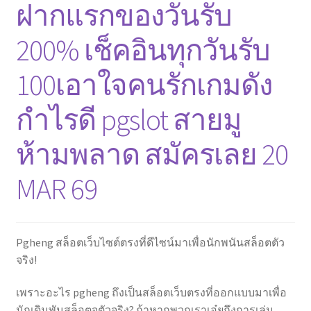
ฝากแรกของวันรับ
200% เช็คอินทุกวันรับ
100เอาใจคนรักเกมดัง
กำไรดี pgslot สายมู
ห้ามพลาด สมัครเลย 20
MAR 69
Pgheng สล็อตเว็บไซต์ตรงที่ดีไซน์มาเพื่อนักพนันสล็อตตัว
จริง!
เพราะอะไร pgheng ถึงเป็นสล็อตเว็บตรงที่ออกแบบมาเพื่อ
นักเดิมพันสล็อตจตัวจริง? ถ้าหากพวกเราเอ๋ยถึงการเล่น