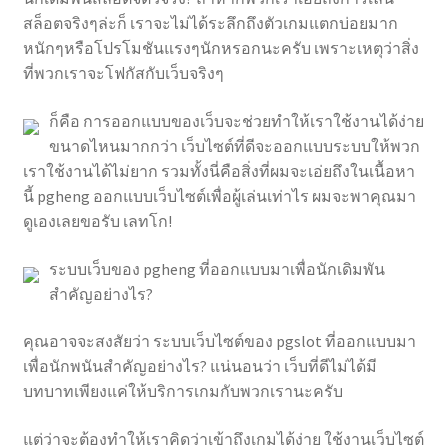
สล็อตจริงๆล่ะก็ เราจะไม่ได้ระลึกถึงตัวเกมแตกบ่อยมาก
หนักๆหรือโปรโมชันแรงๆนักหรอกนะครับ เพราะเหตุว่าสิ่ง
ที่พวกเราจะโฟกัสกับเว็บจริงๆ
ก็คือ การออกแบบของเว็บจะช่วยทำให้เราใช้งานได้ง่าย
ขนาดไหนมากกว่า เว็บไซต์ที่ดีจะออกแบบระบบให้พวก
เราใช้งานได้ไม่ยาก รวมทั้งนี่คือสิ่งที่ผมจะเอ่ยถึงในเนื้อหา
นี้ pgheng ออกแบบเว็บไซต์เพื่อผู้เล่นเท่าไร ผมจะพาคุณมา
ดูเองเลยขอรับ เลทโก!
ระบบเว็บของ pgheng ที่ออกแบบมาเพื่อนักเดิมพัน
สำคัญอย่างไร?
คุณอาจจะสงสัยว่า ระบบเว็บไซต์ของ pgslot ที่ออกแบบมา
เพื่อนักพนันสำคัญอย่างไร? แน่นอนว่า เว็บที่ดีไม่ได้มี
บทบาทเพียงแค่ให้บริการเกมกับพวกเรานะครับ
แต่ว่าจะต้องทำให้เราคิดว่าเข้าถึงเกมได้ง่าย ใช้งานเว็บไซต์