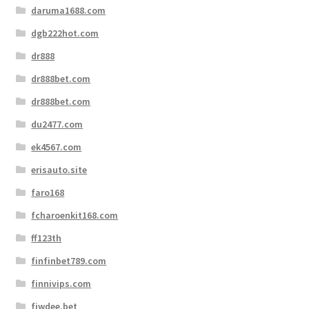
daruma1688.com
dgb222hot.com
dr888
dr888bet.com
dr888bet.com
du2477.com
ek4567.com
erisauto.site
faro168
fcharoenkit168.com
ff123th
finfinbet789.com
finnivips.com
fiwdee.bet