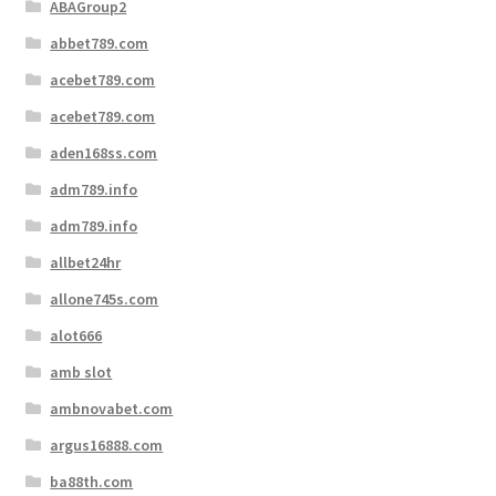
ABAGroup2
abbet789.com
acebet789.com
acebet789.com
aden168ss.com
adm789.info
adm789.info
allbet24hr
allone745s.com
alot666
amb slot
ambnovabet.com
argus16888.com
ba88th.com