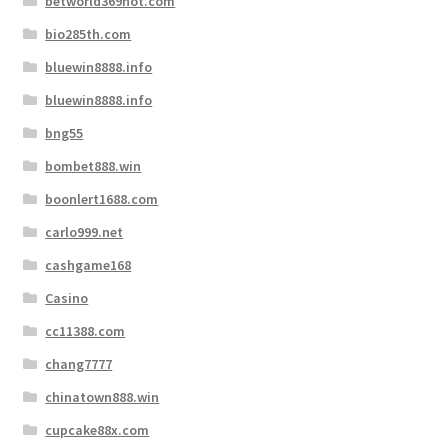
betworld369hot.com
bio285th.com
bluewin8888.info
bluewin8888.info
bng55
bombet888.win
boonlert1688.com
carlo999.net
cashgame168
Casino
cc11388.com
chang7777
chinatown888.win
cupcake88x.com