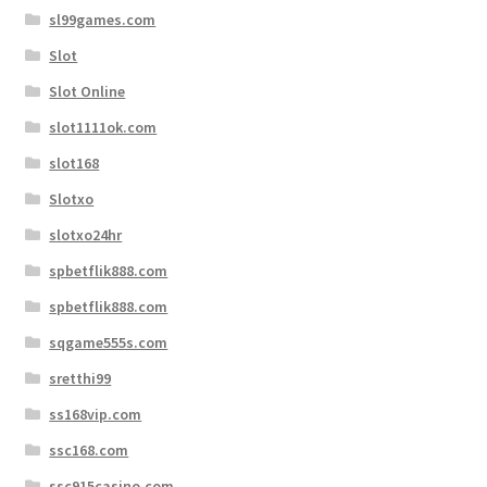
sl99games.com
Slot
Slot Online
slot1111ok.com
slot168
Slotxo
slotxo24hr
spbetflik888.com
spbetflik888.com
sqgame555s.com
sretthi99
ss168vip.com
ssc168.com
ssc915casino.com