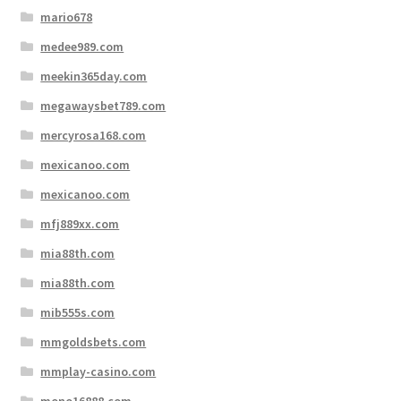
mario678
medee989.com
meekin365day.com
megawaysbet789.com
mercyrosa168.com
mexicanoo.com
mexicanoo.com
mfj889xx.com
mia88th.com
mia88th.com
mib555s.com
mmgoldsbets.com
mmplay-casino.com
mono16888.com