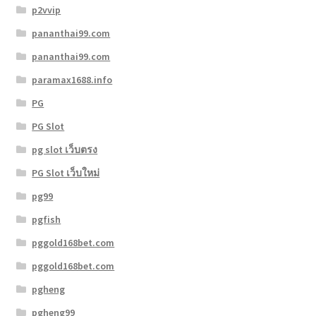
p2vvip
pananthai99.com
pananthai99.com
paramax1688.info
PG
PG Slot
pg slot เว็บตรง
PG Slot เว็บใหม่
pg99
pgfish
pggold168bet.com
pggold168bet.com
pgheng
pgheng99