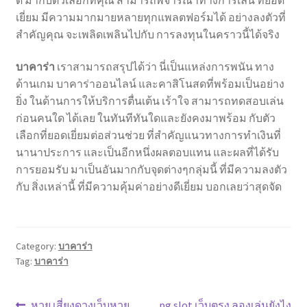
เยี่ยม มีความมากมายหลายทุกแพลตฟอร์มได้ อย่างลงตัวที่
สำคัญคุณ จะเพลิดเพลินไปกับ การลงทุนในคราวนี้ได้จริง
บาคาร่า
เราสามารถสรุปได้ว่า นี่เป็นแหล่งการพนัน ทาง
ด้านเกม บาคาร่าออนไลน์ และคาสิโนสดที่พร้อมเป็นอย่าง
ยิ่ง ในด้านการให้บริการตื่นเต้น เร้าใจ สามารถทดสอบเล่น
ก่อนคนใด ได้เลย ในทันทีทันใดและยังคงมาพร้อม กับตัว
เลือกที่ยอดเยี่ยมต่อส่วนช่วย ที่สำคัญแนวทางการทำเงินที่
นานาประการ และเป็นอีกหนึ่งผลตอบแทน และผลที่ได้รับ
การยอมรับ มาเป็นอันมากกับจุดต่างๆกลุ่มนี้ ที่มีความลงตัว
กับ สิ่งเหล่านี้ ที่มีความคุ้มค่าอย่างดีเยี่ยม บอกเลยว่าสุดจัด
Category:
บาคาร่า
Tag:
บาคาร่า
Previous
Next
หวย เสี่ยงดวงเว็บหวย
pg slot เว็บตรง ลองเล่นยังไง