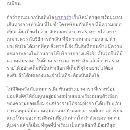
เหมือน
ถ้าว่าคุณอยากบันเทิงใจ
บาคาร่า
เว็บใหม่ ล่าสุด พร้อมมอบ
เส้นทางการทำเงิน ที่ไม่ซ้ำใครพร้อมตัวเลือก ที่มีความยอด
เยี่ยม เต็มเปี่ยมไปด้วย ลักษณะของการสร้างรายได้ อย่าง
เหมาะควร กับวิธีการทำเงิน ที่มีความมากมายหลาย น่า
ประทับใจ ได้มากที่สุด สิ่งพวกนี้ จึงเป็นสิ่งที่ค่อนข้าง มีความ
แจ่มกระจ่างในด้านการให้บริการอย่างแท้จริง เป็นจุดยืนที่มี
ความคุ้มราคา ในด้านกระบวนการทำเงิน แล้วก็การสร้าง
รายได้ อย่างเต็มที่เป็นตัวเลือก ที่เต็มที่ จุใจ อย่างไม่ต้อง
สงสัย ถ้าได้ทดลองและจำเป็นที่จะต้องบันเทิงใจ
ไม่มีผิดหวัง กับเกมการเดิมพันอย่าง บาคาร่า ที่เราพร้อม
มอบสิ่งดีๆให้กับคุณอยู่อย่างสม่ำเสมอ พร้อมมอบตัวเลือก
ของความยอดเยี่ยม จะสร้างรายได้รวมทั้งการได้เปรียบ กับ
การลงทุน ที่มีความคุ้มค่าและ ยังคงสามารถศึกษาเล่าเรียน
แนวโน้ม ของการเดิมพันที่ผู้เล่นท่านใด กำลังมองหาความ
คุ้มค่า แล้วก็เยี่ยมที่สุดที่นี่ พร้อม เป็นตัวเลือกที่เยี่ยมที่สุด