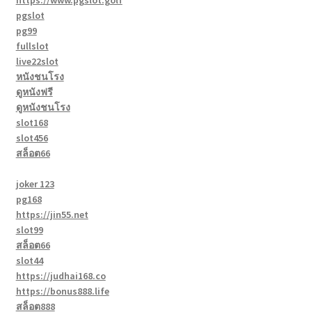
https://www.pgslot.golf
pgslot
pg99
fullslot
live22slot
หนังชนโรง
ดูหนังฟรี
ดูหนังชนโรง
slot168
slot456
สล็อต66
joker 123
pg168
https://jin55.net
slot99
สล็อต66
slot44
https://judhai168.co
https://bonus888.life
สล็อต888