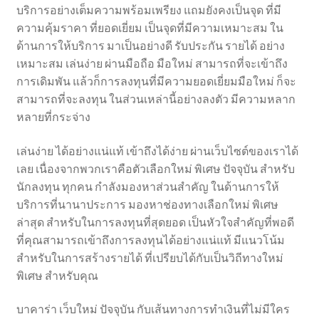
บริการอย่างเต็มความพร้อมเพรียง แถมยังคงเป็นจุด ที่มี
ความคุ้มราคา ที่ยอดเยี่ยม เป็นจุดที่มีความเหมาะสม ใน
ด้านการให้บริการ มาเป็นอย่างดี รับประกัน รายได้ อย่าง
เหมาะสม เล่นง่าย ผ่านมือถือ มือใหม่ สามารถที่จะเข้าถึง
การเดิมพัน แล้วก็การลงทุนที่มีความยอดเยี่ยมมือใหม่ ก็จะ
สามารถที่จะลงทุน ในส่วนเหล่านี้อย่างลงตัว มีความหลาก
หลายที่กระจ่าง
เล่นง่าย ได้อย่างแน่แท้ เข้าถึงได้ง่าย ผ่านเว็บไซต์ของเราได้
เลย เนื่องจากพวกเราคือตัวเลือกใหม่ พิเศษ ปัจจุบัน สำหรับ
นักลงทุน ทุกคน กำลังมองหาส่วนสำคัญ ในด้านการให้
บริการที่นานาประการ มองหาช่องทางเลือกใหม่ พิเศษ
ล่าสุด สำหรับในการลงทุนที่สุดยอด เป็นหัวใจสำคัญที่พอดี
ที่คุณสามารถเข้าถึงการลงทุนได้อย่างแน่แท้ มีแนวโน้ม
สำหรับในการสร้างรายได้ ที่เปรียบได้กับเป็นวิถีทางใหม่
พิเศษ สำหรับคุณ
บาคาร่า เว็บใหม่ ปัจจุบัน กับเส้นทางการทำเงินที่ไม่มีใคร