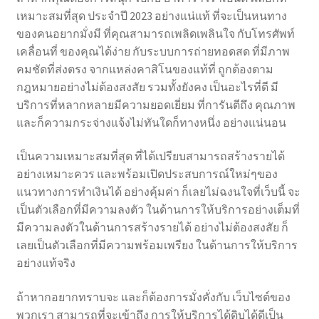
เหมาะสมที่สุด ประจำปี 2023 อย่างแน่แท้ ที่จะเป็นหนทาง
ของคนอยากมั่งมี ที่คุณสามารถเพลิดเพลินใจ กับโทรศัพท์
เคลื่อนที่ ของคุณได้ง่าย กับระบบการถ่ายทอดสด ที่มีภาพ
คมชัดที่ส่งตรง จากแหล่งคาสิโนของแท้ที่ ถูกต้องตาม
กฎหมายอย่างไม่ต้องสงสัย รวมทั้งยังคง เป็นอะไรที่ดี มี
บริการที่หลากหลายมีความยอดเยี่ยม ที่การันตีถึง คุณภาพ
และก็ความกระจ่างแจ้งไม่ทันใดก็ทางหนึ่ง อย่างแน่นอน
เป็นความเหมาะสมที่สุด ที่ได้เปรียบสามารถสร้างรายได้
อย่างเหมาะควร และพร้อมเปิดประสบการณ์ใหม่ๆของ
แนวทางการทำเงินได้ อย่างคุ้มค่า ก็เลยไม่ฉงนใจที่เว็บนี้ จะ
เป็นตัวเลือกที่มีความลงตัว ในด้านการให้บริการอย่างเต็มที่
มีความลงตัวในด้านการสร้างรายได้ อย่างไม่ต้องสงสัย ก็
เลยเป็นตัวเลือกที่มีความพร้อมเพรียง ในด้านการให้บริการ
อย่างแท้จริง
ถ้าหากอยากทราบจะ และก็ต้องการมั่งคั่งกับ เว็บไซต์ของ
พวกเรา สามารถที่จะเข้าถึง การให้บริการได้ดิบได้ดีเป็น