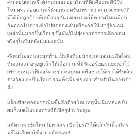
•ทดสอบเล่นฟรีได้ เกมสล็อตออนไลน์ที่ดีก็คือเกมที่มีใน
โหมดทดสอบเล่นฟรีนั่นแหละครับ เพราะว่าเกม punpro77
มิได้มีกฎกติกาที่เสมือนๆกัน แต่ละเกมก็มีความไม่เหมือน
กันออกไป การเข้าไปทดลองเล่นฟรีจะก่อให้เรารู้จักเกม
เหล่านั้นมากขึ้นเรื่อยๆ ซึ่งมันก็ไม่ยุ่งยากต่อการเลือกเกม
จริงๆในวันหลังนั่นเองครับ
•ฟีพบร์เยอะ และสุดท้าย เป็นสิ่งที่ผมมักจะเสนอแนะมือใหม่
หัดเล่นเสมอๆอยู่แล้ว ให้เลือกเกมที่มีฟีเจอร์เยอะแยะเข้าไว้
เพราะเหตุว่าฟีเจอร์ต่างๆวางแบบมาเพื่อช่วยให้เราได้รับเงิน
รางวัลเยอะขึ้นเรื่อยๆ รวมทั้งเพิ่มช่องทางสำหรับในการเข้า
ถึง
แจ็กเพียงพอตมากเพิ่มขึ้นอีกด้วย โดยเหตุนั้น นี่แหละครับ
ผมก็เลยเป็นช่องทางที่ดีเลิศๆสำหรับคุณ
สมัครสมาชิกใหม่กับพวกเรา ปันโปร77 ได้แล้ววันนี้ สมัคร
ฟรีไม่เสียค่าใช้จ่าย สมัครเลย!