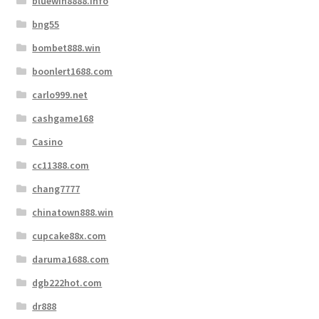
bluewin8888.info
bng55
bombet888.win
boonlert1688.com
carlo999.net
cashgame168
Casino
cc11388.com
chang7777
chinatown888.win
cupcake88x.com
daruma1688.com
dgb222hot.com
dr888