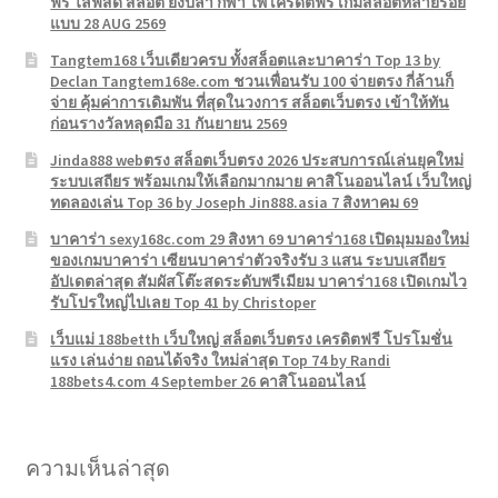
ฟรี ไลฟ์สด สล็อต ยิงปลา กีฬา ไพ่ เครดิตฟรี เกมสล็อตหลายร้อย
แบบ 28 AUG 2569
Tangtem168 เว็บเดียวครบ ทั้งสล็อตและบาคาร่า Top 13 by
Declan Tangtem168e.com ชวนเพื่อนรับ 100 จ่ายตรง กี่ล้านก็
จ่าย คุ้มค่าการเดิมพัน ที่สุดในวงการ สล็อตเว็บตรง เข้าให้ทัน
ก่อนรางวัลหลุดมือ 31 กันยายน 2569
Jinda888 webตรง สล็อตเว็บตรง 2026 ประสบการณ์เล่นยุคใหม่
ระบบเสถียร พร้อมเกมให้เลือกมากมาย คาสิโนออนไลน์ เว็บใหญ่
ทดลองเล่น Top 36 by Joseph Jin888.asia 7 สิงหาคม 69
บาคาร่า sexy168c.com 29 สิงหา 69 บาคาร่า168 เปิดมุมมองใหม่
ของเกมบาคาร่า เซียนบาคาร่าตัวจริงรับ 3 แสน ระบบเสถียร
อัปเดตล่าสุด สัมผัสโต๊ะสดระดับพรีเมียม บาคาร่า168 เปิดเกมไว
รับโปรใหญ่ไปเลย Top 41 by Christoper
เว็บแม่ 188betth เว็บใหญ่ สล็อตเว็บตรง เครดิตฟรี โปรโมชั่น
แรง เล่นง่าย ถอนได้จริง ใหม่ล่าสุด Top 74 by Randi
188bets4.com 4 September 26 คาสิโนออนไลน์
ความเห็นล่าสุด