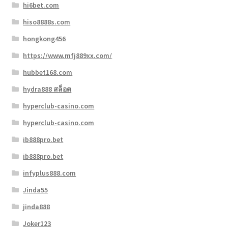
hi6bet.com
hiso8888s.com
hongkong456
https://www.mfj889xx.com/
hubbet168.com
hydra888 สล็อต
hyperclub-casino.com
hyperclub-casino.com
ib888pro.bet
ib888pro.bet
infyplus888.com
Jinda55
jinda888
Joker123