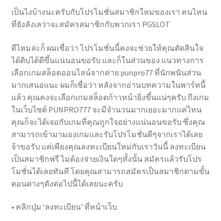
เป็นไงบ้างนะครับกับโปรโมชั่นสมาชิกใหม่ของเรา คนไหน
ที่ยังลังเลว่าจะสมัครสมาชิกกับพวกเรา PGSLOT
ดีไหมล่ะก็ ผมเชื่อว่า โปรโมชั่นนี้คงจะช่วยให้คุณตัดสินใจ
ได้ดิบได้ดีขึ้นแน่นอนขอรับ และก็ในส่วนของ แนวทางการ
เลือกเกมสล็อตออนไลน์จากค่าย punpro77 ที่นักพนันส่วน
มากเสนอแนะ ผมก็เชื่อว่า หลังจากอ่านบทความในพาร์ทนี้
แล้ว คุณคงจะเลือกเกมสล็อตก้าวหน้ายิ่งขึ้นแน่ๆครับ ถึงเกม
ในเว็บไซต์ PUNPRO777 จะมีจำนวนมากเยอะมากแค่ไหน
คุณก็จะได้เจอกับเกมที่คุณถูกใจอย่างแน่นอนขอรับ ซึ่งคุณ
สามารถเข้ามามองเกมและรับโปรโมชั่นดีๆจากเราได้เลย
จ้าขอรับ แค่เพียงคุณลงทะเบียนใหม่กับเราวันนี้ ลงทะเบียน
เป็นสมาชิกฟรี ไม่ต้องจ่ายเงินใดๆทั้งนั้น สมัครแล้วรับโปร
โมชั่นได้เลยทันที โดยคุณสามารถสมัครเป็นสมาชิกตามขั้น
ตอนต่างๆดังต่อไปนี้ได้เลยนะครับ
• คลิกปุ่ม ‘ลงทะเบียน’ ที่หน้าเว็บ