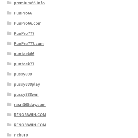
premium66.info
PunPro66
PunPro66.com
PunPro777
PunPro777.com
puntaek66
puntaek77
pussy888
pussy888play
pussy888win
rasri365day.com
RENO88WIN.COM
RENO88WIN.COM
rich818