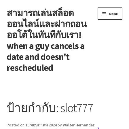
สามารถเล่นสล็อต
Skip
Skip
Menu
to
to
ออนไลน์และฝากถอน
navigation
content
ออโต้ในทันทีกับเรา!
when a guy cancels a
date and doesn't
rescheduled
หน้าแรก
Blog
ป้ายกำกับ:
slot777
Contact
Posted on
10 พฤษภาคม 2024
by
Walter Hernandez
Welcome to the family!