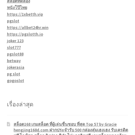
สล็อตทดลอง
หนังโป๊ไทย
https://1xbetth.vip
pgslot
https://allbet24hr.win
https://pgslotth.io
joker 123
slot777
pgslot88
betway
jokerasia
pg slot
gogoslot
เรื่องล่าสุด
สล็อต168 เกมสล็อต ที่ผู้เล่นชื่นชอบ ที่สุด Top 57 by Gracie
hengjing168d.com ฝากประจำรับ 500 กล่องสุ่มเฮงเฮง รับเครดิต