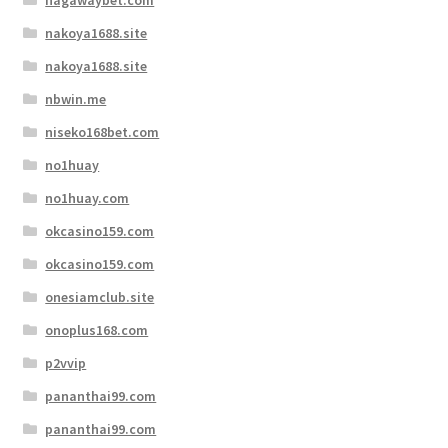
nakoya1688.site
nakoya1688.site
nbwin.me
niseko168bet.com
no1huay
no1huay.com
okcasino159.com
okcasino159.com
onesiamclub.site
onoplus168.com
p2vvip
pananthai99.com
pananthai99.com