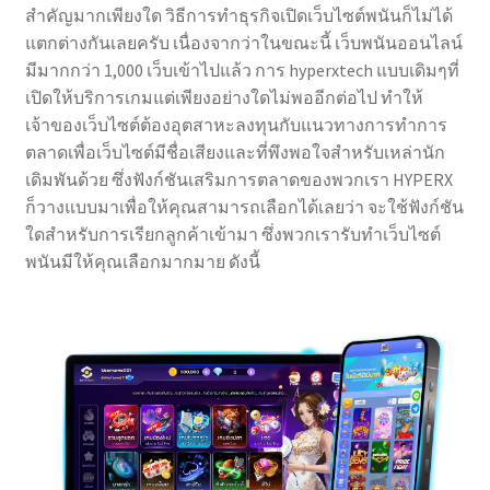
สำคัญมากเพียงใด วิธีการทำธุรกิจเปิดเว็บไซต์พนันก็ไม่ได้
แตกต่างกันเลยครับ เนื่องจากว่าในขณะนี้ เว็บพนันออนไลน์
มีมากกว่า 1,000 เว็บเข้าไปแล้ว การ hyperxtech แบบเดิมๆที่
เปิดให้บริการเกมแต่เพียงอย่างใดไม่พออีกต่อไป ทำให้
เจ้าของเว็บไซต์ต้องอุตสาหะลงทุนกับแนวทางการทำการ
ตลาดเพื่อเว็บไซต์มีชื่อเสียงและที่พึงพอใจสำหรับเหล่านัก
เดิมพันด้วย ซึ่งฟังก์ชันเสริมการตลาดของพวกเรา HYPERX
ก็วางแบบมาเพื่อให้คุณสามารถเลือกได้เลยว่า จะใช้ฟังก์ชัน
ใดสำหรับการเรียกลูกค้าเข้ามา ซึ่งพวกเรารับทำเว็บไซต์
พนันมีให้คุณเลือกมากมาย ดังนี้