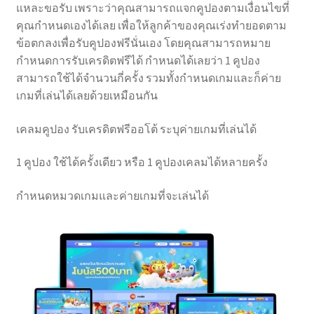
แหละขอรับ เพราะว่าคุณสามารถแจกคูปองตามเงื่อนไขที่
คุณกำหนดเองได้เลย เพื่อให้ลูกค้าของคุณเร่งทำยอดตาม
ข้อตกลงเพื่อรับคูปองฟรีนั่นเอง โดยคุณสามารถหมาย
กำหนดการรับเครดิตฟรีได้ กำหนดได้เลยว่า 1 คูปอง
สามารถใช้ได้จำนวนกี่ครั้ง รวมทั้งกำหนดเกมและก็ค่าย
เกมที่เล่นได้เลยด้วยเหมือนกัน
เคลมคูปอง รับเครดิตฟรีออโต้ ระบุค่ายเกมที่เล่นได้
1 คูปอง ใช้ได้ครั้งเดียว หรือ 1 คูปองเคลมได้หลายครั้ง
กำหนดหมวดเกมและค่ายเกมที่จะเล่นได้