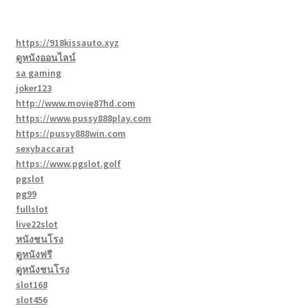
https://918kissauto.xyz
ดูหนังออนไลน์
sa gaming
joker123
http://www.movie87hd.com
https://www.pussy888play.com
https://pussy888win.com
sexybaccarat
https://www.pgslot.golf
pgslot
pg99
fullslot
live22slot
หนังชนโรง
ดูหนังฟรี
ดูหนังชนโรง
slot168
slot456