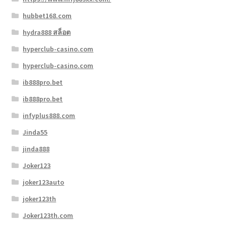
hubbet168.com
hydra888 สล็อต
hyperclub-casino.com
hyperclub-casino.com
ib888pro.bet
ib888pro.bet
infyplus888.com
Jinda55
jinda888
Joker123
joker123auto
joker123th
Joker123th.com