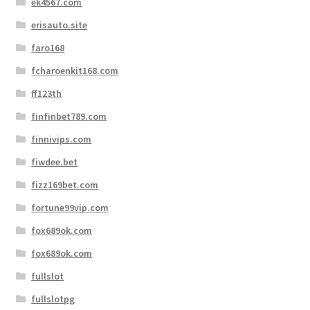
ek4567.com
erisauto.site
faro168
fcharoenkit168.com
ff123th
finfinbet789.com
finnivips.com
fiwdee.bet
fizz169bet.com
fortune99vip.com
fox689ok.com
fox689ok.com
fullslot
fullslotpg