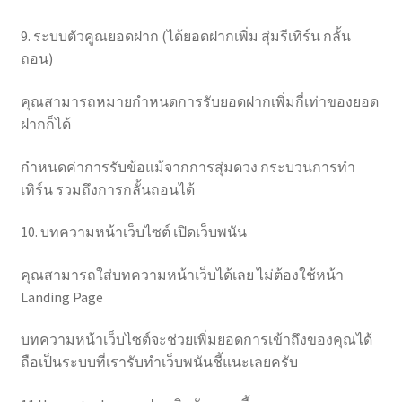
9. ระบบตัวคูณยอดฝาก (ได้ยอดฝากเพิ่ม สุ่มรีเทิร์น กลั้น
ถอน)
คุณสามารถหมายกำหนดการรับยอดฝากเพิ่มกี่เท่าของยอด
ฝากก็ได้
กำหนดค่าการรับข้อแม้จากการสุ่มดวง กระบวนการทำ
เทิร์น รวมถึงการกลั้นถอนได้
10. บทความหน้าเว็บไซต์ เปิดเว็บพนัน
คุณสามารถใส่บทความหน้าเว็บได้เลย ไม่ต้องใช้หน้า
Landing Page
บทความหน้าเว็บไซต์จะช่วยเพิ่มยอดการเข้าถึงของคุณได้
ถือเป็นระบบที่เรารับทำเว็บพนันชี้แนะเลยครับ