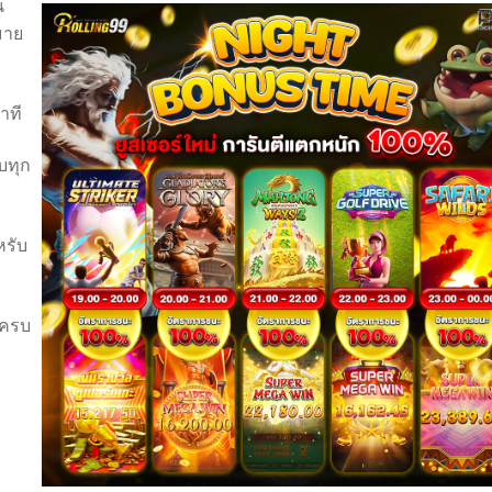
น
กมาย
าที
บทุก
หรับ
 ครบ
ง