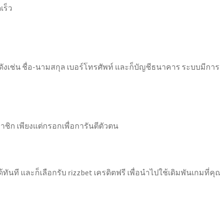
เร็ว
น ดังเช่น ชื่อ-นามสกุล เบอร์โทรศัพท์ และก็บัญชีธนาคาร ระบบมีการ
ชิก เพียงแต่กรอกเพื่อการันตีตัวตน
้ทันที และก็เลือกรับ rizzbet เครดิตฟรี เพื่อนำไปใช้เดิมพันเกมที่คุ