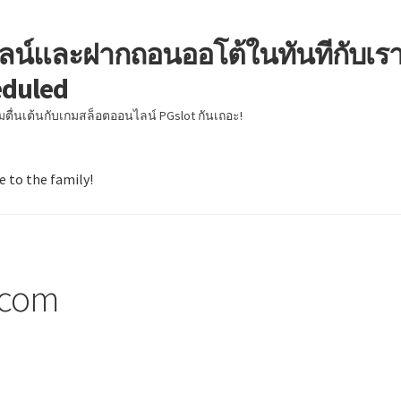
น์และฝากถอนออโต้ในทันทีกับเรา! 
eduled
ตื่นเต้นกับเกมสล็อตออนไลน์ PGslot กันเถอะ!
 to the family!
y!
.com