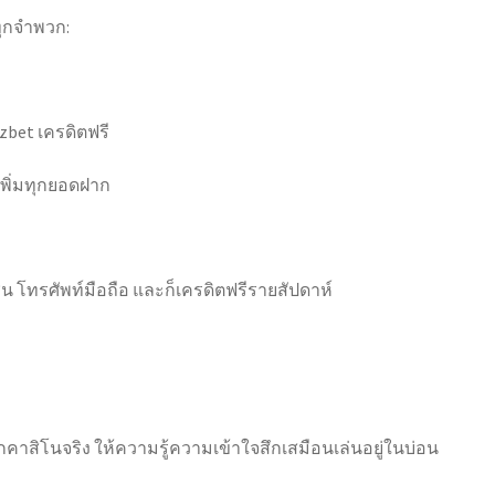
นทุกจำพวก:
zbet เครดิตฟรี
เพิ่มทุกยอดฝาก
ช่น โทรศัพท์มือถือ และก็เครดิตฟรีรายสัปดาห์
กคาสิโนจริง ให้ความรู้ความเข้าใจสึกเสมือนเล่นอยู่ในบ่อน