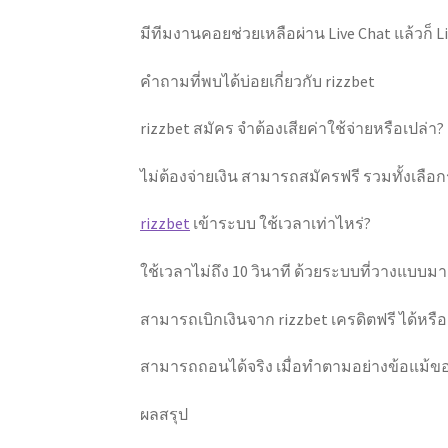
มีทีมงานคอยช่วยเหลือผ่าน Live Chat แล้วก็ 
คำถามที่พบได้บ่อยเกี่ยวกับ rizzbet
rizzbet สมัคร จำต้องเสียค่าใช้จ่ายหรือเปล่า?
ไม่ต้องจ่ายเงิน สามารถสมัครฟรี รวมทั้งเลือกร
rizzbet
เข้าระบบ ใช้เวลาเท่าไหร่?
ใช้เวลาไม่ถึง 10 วินาที ด้วยระบบที่วางแบบม
สามารถเบิกเงินจาก rizzbet เครดิตฟรี ได้หรือ
สามารถถอนได้จริง เมื่อทำตามอย่างข้อแม้ข
ผลสรุป