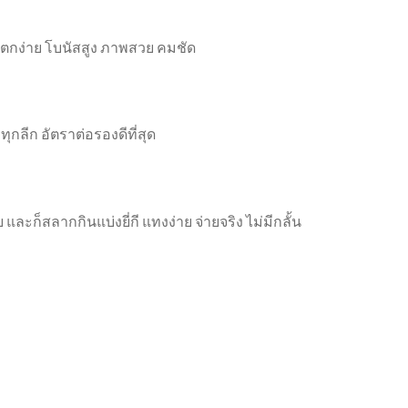
 แตกง่าย โบนัสสูง ภาพสวย คมชัด
กลีก อัตราต่อรองดีที่สุด
ละก็สลากกินแบ่งยี่กี แทงง่าย จ่ายจริง ไม่มีกลั้น