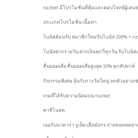
rizzbet มีโปรโมชั่นที่คุ้มและตอบโจทย์ผู้เล่
ประเภทโปรโมชั่น เนื้อหา
โบนัสต้อนรับ สมาชิกใหม่รับโบนัส 100% + riz
โบนัสฝากรายวัน ฝากเงินทุกวี่ทุกวัน รับโบนัส
คืนยอดเสีย คืนยอดเสียสูงสุด 10% ทุกสัปดาห์
กิจกรรมพิเศษ ลุ้นรับรางวัลใหญ่ ยกตัวอย่างเ
เกมที่ได้รับความนิยมบน rizzbet
คาสิโนสด
เจอกับบาคาร่า รูเล็ต เสือมังกร ถ่ายทอดสดจา