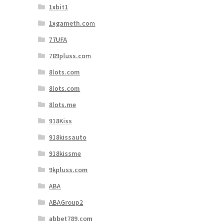
1xbit1
1xgameth.com
77UFA
789pluss.com
8lots.com
8lots.com
8lots.me
918Kiss
918kissauto
918kissme
9kpluss.com
ABA
ABAGroup2
abbet789.com