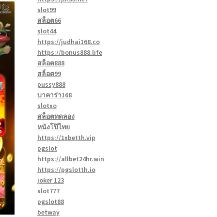
slot99
สล็อต66
slot44
https://judhai168.co
https://bonus888.life
สล็อต888
สล็อต99
pussy888
บาคาร่า168
slotxo
สล็อตทดลอง
หนังโป๊ไทย
https://1xbetth.vip
pgslot
https://allbet24hr.win
https://pgslotth.io
joker 123
slot777
pgslot88
betway