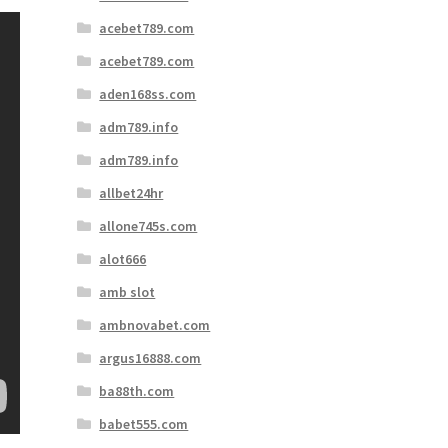
acebet789.com
acebet789.com
aden168ss.com
adm789.info
adm789.info
allbet24hr
allone745s.com
alot666
amb slot
ambnovabet.com
argus16888.com
ba88th.com
babet555.com