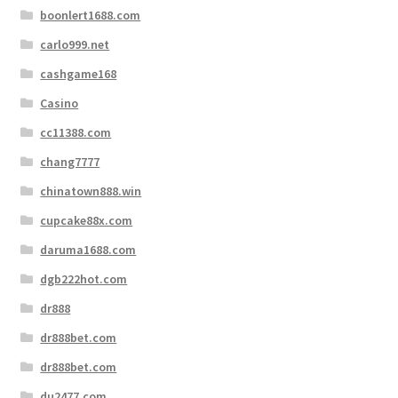
boonlert1688.com
carlo999.net
cashgame168
Casino
cc11388.com
chang7777
chinatown888.win
cupcake88x.com
daruma1688.com
dgb222hot.com
dr888
dr888bet.com
dr888bet.com
du2477.com