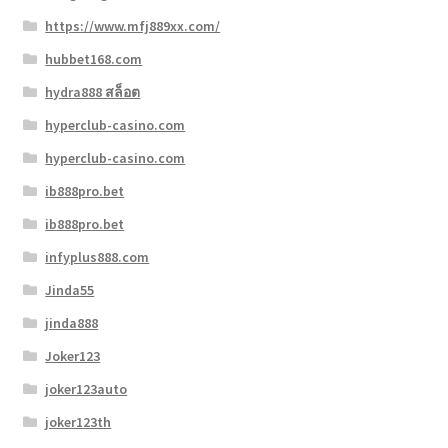
https://www.mfj889xx.com/
hubbet168.com
hydra888 สล็อต
hyperclub-casino.com
hyperclub-casino.com
ib888pro.bet
ib888pro.bet
infyplus888.com
Jinda55
jinda888
Joker123
joker123auto
joker123th