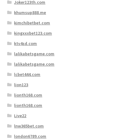
Joker123th.com
khumsup888.me
kimchibetbet.com
kingxxxbet123.com
ktv4sd.com
lalikabetsgame.com
lalikabetsgame.com
lcbet444.com
lion123
lionth168.com
lionth168.com
Live22
lnw365bet.com
london6789.com