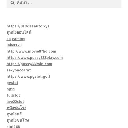
สำหรับ:
https://918kissauto.xyz
ดูหนังออนไลน์
sa gaming
joker123
http://www.movie87hd.com
https://www.pussy888play.com
https://pussy888win.com
sexybaccarat
https://www.pgslot.golf
pgslot
pg99
fullslot
live22slot
หนังชนโรง
ดูหนังฟรี
ดูหนังชนโรง
slot168