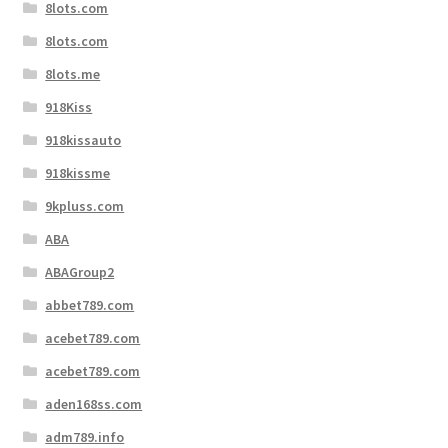
8lots.com
8lots.com
8lots.me
918Kiss
918kissauto
918kissme
9kpluss.com
ABA
ABAGroup2
abbet789.com
acebet789.com
acebet789.com
aden168ss.com
adm789.info