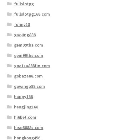
fullslotpg
fullslotpg168.com
funny18
gaojing888
gem99ths.com
gem99ths.com
goatza888fin.com
gobaza88.com
gowingo88.com
happy168
hengjing168
hi6bet.com
hiso8888s.com
hongkong456