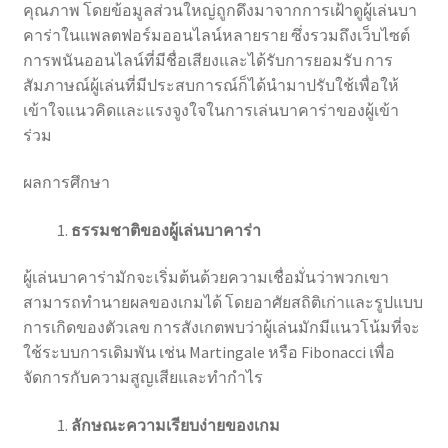
คุณภาพ โดยข้อมูลส่วนใหญ่ถูกดึงมาจากการเฝ้าดูผู้เล่นบา
คาร่าในแพลตฟอร์มออนไลน์หลายราย ซึ่งรวมถึงเว็บไซต์
การพนันออนไลน์ที่มีชื่อเสียงและได้รับการยอมรับ การ
สัมภาษณ์ผู้เล่นที่มีประสบการณ์ก็ได้นำมาปรับใช้เพื่อให้
เข้าใจแนวคิดและแรงจูงใจในการเล่นบาคาร่าของผู้เข้า
ร่วม
ผลการศึกษา
ธรรมชาติของผู้เล่นบาคาร่า
ผู้เล่นบาคาร่ามักจะเริ่มต้นด้วยความเชื่อมั่นว่าพวกเขา
สามารถทำนายผลของเกมได้ โดยอาศัยสถิติเก่าและรูปแบบ
การเกิดของตัวเลข การสังเกตพบว่าผู้เล่นมักมีแนวโน้มที่จะ
ใช้ระบบการเดิมพัน เช่น Martingale หรือ Fibonacci เพื่อ
จัดการกับความสูญเสียและทำกำไร
ลักษณะความเรียบง่ายของเกม