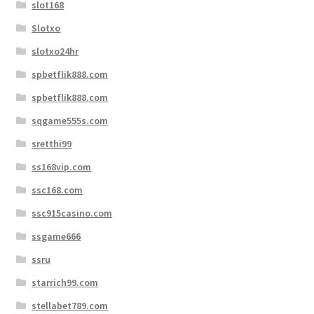
slot168
Slotxo
slotxo24hr
spbetflik888.com
spbetflik888.com
sqgame555s.com
sretthi99
ss168vip.com
ssc168.com
ssc915casino.com
ssgame666
ssru
starrich99.com
stellabet789.com