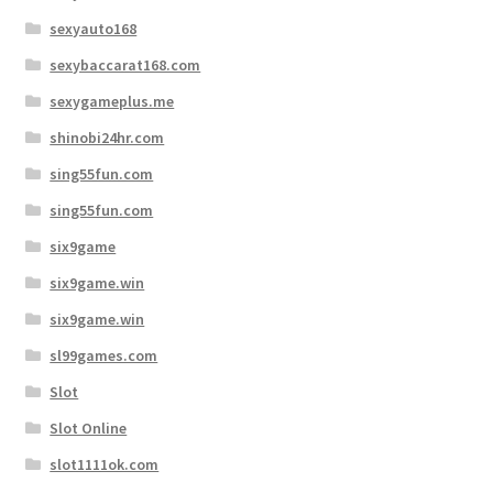
sexyauto168
sexybaccarat168.com
sexygameplus.me
shinobi24hr.com
sing55fun.com
sing55fun.com
six9game
six9game.win
six9game.win
sl99games.com
Slot
Slot Online
slot1111ok.com