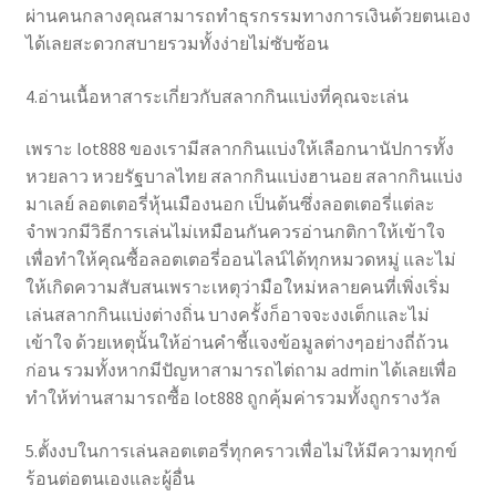
ผ่านคนกลางคุณสามารถทำธุรกรรมทางการเงินด้วยตนเอง
ได้เลยสะดวกสบายรวมทั้งง่ายไม่ซับซ้อน
4.อ่านเนื้อหาสาระเกี่ยวกับสลากกินแบ่งที่คุณจะเล่น
เพราะ lot888 ของเรามีสลากกินแบ่งให้เลือกนานัปการทั้ง
หวยลาว หวยรัฐบาลไทย สลากกินแบ่งฮานอย สลากกินแบ่ง
มาเลย์ ลอตเตอรี่หุ้นเมืองนอก เป็นต้นซึ่งลอตเตอรี่แต่ละ
จำพวกมีวิธีการเล่นไม่เหมือนกันควรอ่านกติกาให้เข้าใจ
เพื่อทำให้คุณซื้อลอตเตอรี่ออนไลน์ได้ทุกหมวดหมู่ และไม่
ให้เกิดความสับสนเพราะเหตุว่ามือใหม่หลายคนที่เพิ่งเริ่ม
เล่นสลากกินแบ่งต่างถิ่น บางครั้งก็อาจจะงงเต็กและไม่
เข้าใจ ด้วยเหตุนั้นให้อ่านคำชี้แจงข้อมูลต่างๆอย่างถี่ถ้วน
ก่อน รวมทั้งหากมีปัญหาสามารถไต่ถาม admin ได้เลยเพื่อ
ทำให้ท่านสามารถซื้อ lot888 ถูกคุ้มค่ารวมทั้งถูกรางวัล
5.ตั้งงบในการเล่นลอตเตอรี่ทุกคราวเพื่อไม่ให้มีความทุกข์
ร้อนต่อตนเองและผู้อื่น