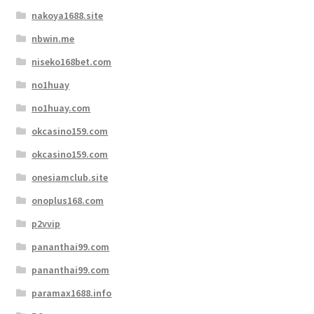
nakoya1688.site
nbwin.me
niseko168bet.com
no1huay
no1huay.com
okcasino159.com
okcasino159.com
onesiamclub.site
onoplus168.com
p2vvip
pananthai99.com
pananthai99.com
paramax1688.info