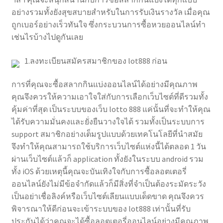
อย่างรวมทั้งยังสุขสบายสำหรับในการรับเงินรางวัล เมื่อคุณ
ถูกเบอร์อย่างเร็วทันใจ ซึ่งกระบวนการซื้อหวยออนไลน์ทำ
เช่นไรบ้างไปดูกันเลย
1.ลงทะเบียนสมัครสมาชิกของ lot888 ก่อน
การที่คุณจะซื้อสลากกินแบ่งออนไลน์ได้อย่างมีคุณภาพ
คุณจึงควรให้ความเอาใจใส่กับการเลือกเว็บไซต์ที่ดีรวมทั้ง
คุ้มค่าที่สุด เป็นระบบของเว็บ lotto 888 แค่นั้นที่จะทำให้คุณ
ได้รับความมั่นคงและยั่งยืนวางใจได้ รวมทั้งเป็นระบบการ
support สมาชิกอย่างเต็มรูปแบบด้วยเทคโนโลยีที่นำสมัย
จึงทำให้คุณสามารถใช้บริการเว็บไซต์แห่งนี้ได้ตลอด 1 วัน
ผ่านเว็บไซต์แล้วก็ application ทั้งยังในระบบ android รวม
ทั้ง iOS ด้วยเหตุนี้คุณจะบันเทิงใจกับการซื้อลอตเตอรี่
ออนไลน์ยังไม่มีข้อจำกัดแล้วก็มีสิ่งที่จำเป็นต้องระมัดระวัง
เป็นอย่าเชื่อลิงค์หรือเว็บไซต์เลียนแบบเด็ดขาด คุณจึงควร
พิจารณาให้ดีก่อนจะเข้าระบบของ lot888 เท่านั้นที่รับ
ประกันได้ว่าคุณจะได้ซื้อลอตเตอรี่ออนไลน์อย่างมีคุณภาพ