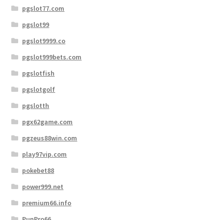
pgslot77.com
pgslot99
pgslot9999.co
pgslot999bets.com
pgslotfish
pgslotgolf
pgslotth
pgx62game.com
pgzeus88win.com
play97vip.com
pokebet88
power999.net
premium66.info
PunPro66