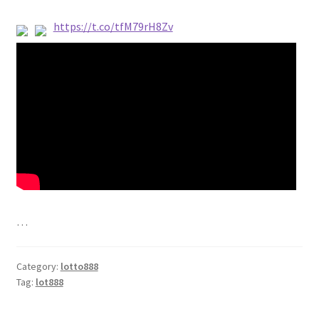
https://t.co/tfM79rH8Zv
…
Category:
lotto888
Tag:
lot888