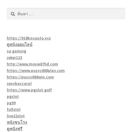
ค้นหา
สำหรับ:
https://918kissauto.xyz
ดูหนังออนไลน์
sa gaming
joker123
http://www.movie87hd.com
https://www.pussy888play.com
https://pussy888win.com
sexybaccarat
https://www.pgslot.golf
pgslot
pg99
fullslot
live22slot
หนังชนโรง
ดูหนังฟรี