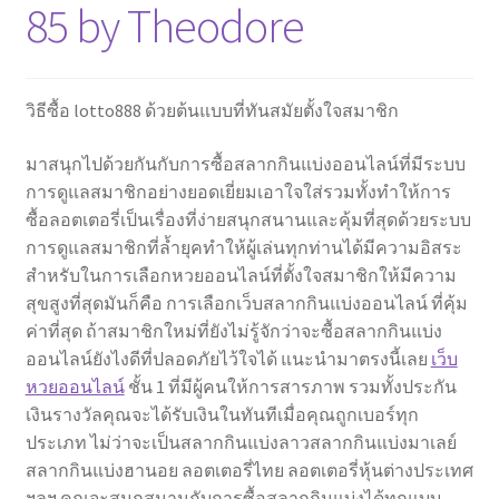
85 by Theodore
วิธีซื้อ lotto888 ด้วยต้นแบบที่ทันสมัยตั้งใจสมาชิก
มาสนุกไปด้วยกันกับการซื้อสลากกินแบ่งออนไลน์ที่มีระบบ
การดูแลสมาชิกอย่างยอดเยี่ยมเอาใจใส่รวมทั้งทำให้การ
ซื้อลอตเตอรี่เป็นเรื่องที่ง่ายสนุกสนานและคุ้มที่สุดด้วยระบบ
การดูแลสมาชิกที่ล้ำยุคทำให้ผู้เล่นทุกท่านได้มีความอิสระ
สำหรับในการเลือกหวยออนไลน์ที่ตั้งใจสมาชิกให้มีความ
สุขสูงที่สุดมันก็คือ การเลือกเว็บสลากกินแบ่งออนไลน์ ที่คุ้ม
ค่าที่สุด ถ้าสมาชิกใหม่ที่ยังไม่รู้จักว่าจะซื้อสลากกินแบ่ง
ออนไลน์ยังไงดีที่ปลอดภัยไว้ใจได้ แนะนำมาตรงนี้เลย
เว็บ
หวยออนไลน์
ชั้น 1 ที่มีผู้คนให้การสารภาพ รวมทั้งประกัน
เงินรางวัลคุณจะได้รับเงินในทันทีเมื่อคุณถูกเบอร์ทุก
ประเภท ไม่ว่าจะเป็นสลากกินแบ่งลาวสลากกินแบ่งมาเลย์
สลากกินแบ่งฮานอย ลอตเตอรี่ไทย ลอตเตอรี่หุ้นต่างประเทศ
ฯลฯ คุณจะสนุกสนานกับการซื้อสลากกินแบ่งได้ทุกแบบ