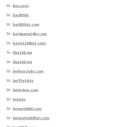
Baccarat
baj88thb
baj88thbz.com
bar4game24hr.com
baslot168bet.com/
bbp168.me
bbp168.me
betboxclubs.com
betflixtikto
betm4vip.com
betway
betwin6666.com
betworld369hot.com