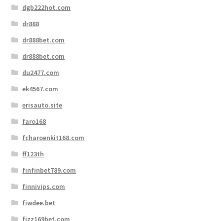
dgb222hot.com
dr888
dr888bet.com
dr888bet.com
du2477.com
ek4567.com
erisauto.site
faro168
fcharoenkit168.com
ff123th
finfinbet789.com
finnivips.com
fiwdee.bet
fizz169bet.com