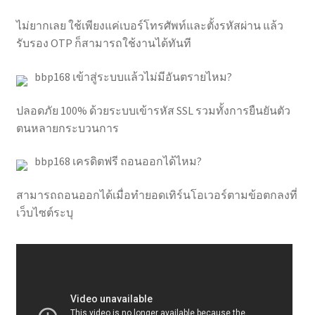
ไม่ยากเลย ใช้เพียงแค่เบอร์โทรศัพท์และตั้งรหัสผ่าน แล้ว
รับรอง OTP ก็สามารถใช้งานได้ทันที
bbp168 เข้าสู่ระบบแล้วไม่มีอันตรายไหม?
ปลอดภัย 100% ด้วยระบบเข้ารหัส SSL รวมทั้งการยืนยันตัว
ตนหลายกระบวนการ
bbp168 เครดิตฟรี ถอนออกได้ไหม?
สามารถถอนออกได้เมื่อทำยอดเทิร์นโอเวอร์ตามข้อตกลงที่
เว็บไซต์ระบุ