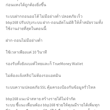
ก่อนแทงได้ถูกต้องยิ่งขึ้น
ระบบฝากถอนออโต้ ไม่มีอย่างต่ำ ปลอดภัย เร็ว
bbp168 ปรับปรุงระบบ ฝาก-ถอนอัตโนมัติ ให้ล้ำสมัยรวมทั้ง
ใช้งานง่ายที่สุดในตอนนี้:
ฝาก-ถอนไม่มีอย่างต่ำ
ใช้เวลาเพียงแค่ 10 วินาที
รองรับทั้งยังแบงค์ไทยและก็ TrueMoney Wallet
ไม่ต้องแจ้งสลิป ไม่ต้องรอแอดมิน
ระบบความปลอดภัย SSL คุ้มครองป้องกันข้อมูลรั่วไหล
bbp168 แนะนำสหาย สร้างรายได้ไม่จำกัด
ระบบ ชี้แนะเพื่อนพ้อง bbp168 ช่วยให้คุณมีรายได้เพิ่มทุก