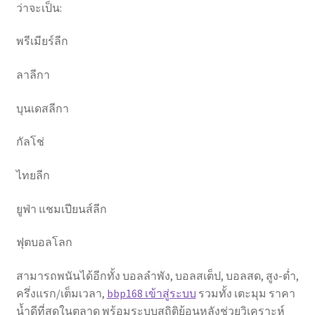
ว่าจะเป็น:
พรีเมียร์ลีก
ลาลีกา
บุนเดสลีกา
กัลโช่
ไทยลีก
ยูฟ่า แชมเปียนส์ลีก
ฟุตบอลโลก
สามารถพนันได้อีกทั้ง บอลลำพัง, บอลสเต็ป, บอลสด, สูง-ต่ำ,
ครึ่งแรก/เต็มเวลา,
bbp168 เข้าสู่ระบบ
รวมทั้ง เตะมุม ราคา
น้ำดีที่สุดในตลาด พร้อมระบบสถิติย้อนหลังช่วยวิเคราะห์