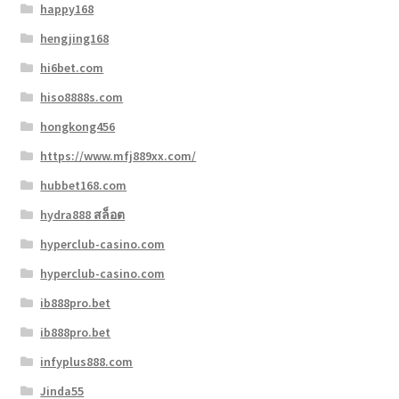
happy168
hengjing168
hi6bet.com
hiso8888s.com
hongkong456
https://www.mfj889xx.com/
hubbet168.com
hydra888 สล็อต
hyperclub-casino.com
hyperclub-casino.com
ib888pro.bet
ib888pro.bet
infyplus888.com
Jinda55