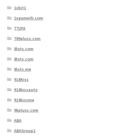
1xbit1
1xgameth.com
77UFA
789pluss.com
8lots.com
8lots.com
8lots.me
918Kiss
918kissauto
918kissme
9kpluss.com
ABA
ABAGroup2