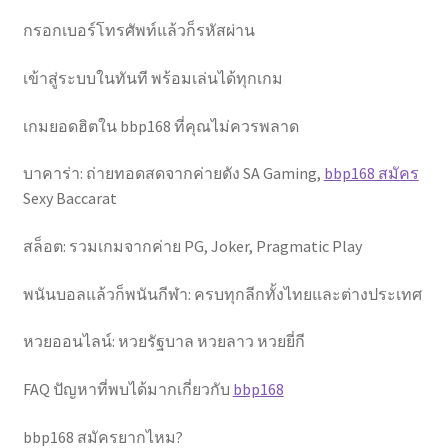
กรอกเบอร์โทรศัพท์แล้วก็รหัสผ่าน
เข้าสู่ระบบในทันที พร้อมเล่นได้ทุกเกม
เกมยอดฮิตใน bbp168 ที่คุณไม่ควรพลาด
บาคาร่า: ถ่ายทอดสดจากค่ายดัง SA Gaming,
bbp168 สมัคร
Sexy Baccarat
สล็อต: รวมเกมจากค่าย PG, Joker, Pragmatic Play
พนันบอลแล้วก็พนันกีฬา: ครบทุกลีกทั้งไทยและต่างประเทศ
หวยออนไลน์: หวยรัฐบาล หวยลาว หวยยี่กี
FAQ ปัญหาที่พบได้มากเกี่ยวกับ
bbp168
bbp168 สมัครยากไหม?