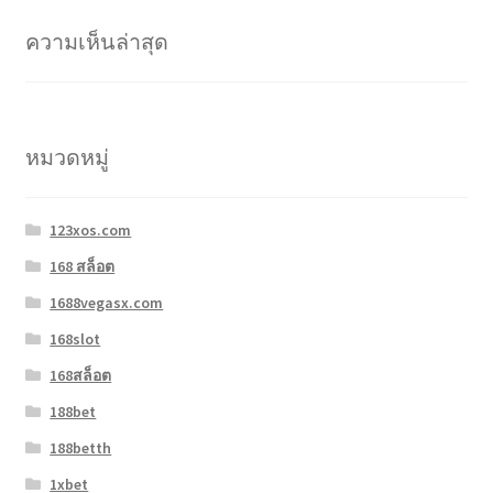
ความเห็นล่าสุด
หมวดหมู่
123xos.com
168 สล็อต
1688vegasx.com
168slot
168สล็อต
188bet
188betth
1xbet