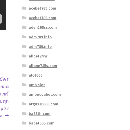
acebet789.com
acebet789.com
aden168ss.com
adm789.info
adm789.info
allbet24hr
allone745s.com
alot666
มัคร
amb slot
}{ยอด
งแชร์
ambnovabet.com
รบทุก
argus16888.com
p 22
ba88th.com
na
babet555.com