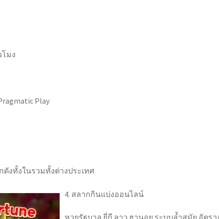
่วโมง
Pragmatic Play
กดังทั้งในรวมทั้งต่างประเทศ
4. สลากกินแบ่งออนไลน์
หวยรัฐบาล ยี่กี ลาว ฮานอย ระบบล้ำสมัย อัตรา