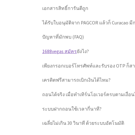
เอกสารสิทธิ์การันตีถูก
ได้รับใบอนุมัติจาก PAGCOR แล้วก็ Curacao
ปัญหาที่มักพบ (FAQ)
1688vegas สมัคร
ยังไง?
เพียงกรอกเบอร์โทรศัพท์และรับรอง OTP ก็ส
เครดิตฟรีสามารถเบิกเงินได้ไหม?
ถอนได้จริง เมื่อทำเทิร์นโอเวอร์ครบตามเงื่อ
ระบบฝากถอนใช้เวลากี่นาที?
เฉลี่ยไม่เกิน 30 วินาที ด้วยระบบอัตโนมัติ