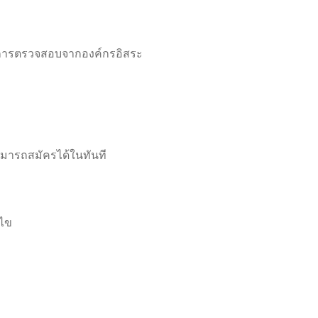
 มีการตรวจสอบจากองค์กรอิสระ
ามารถสมัครได้ในทันที
นไข