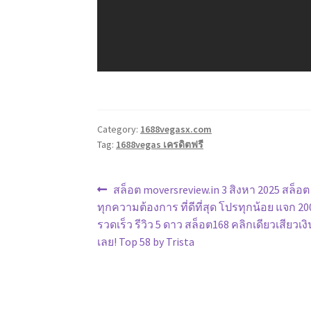
Category:
1688vegasx.com
Tag:
1688vegas เครดิตฟรี
แนะแนว
Previous
สล็อต moversreview.in 3 สิงหา 2025 สล็อ
post:
ทุกความต้องการ ที่ดีที่สุด โปรทุกน้อย แจก 2
เรื่อง
รวดเร็ว รีวิว 5 ดาว สล็อต168 คลิกเดียวเสียวเง
เลย! Top 58 by Trista