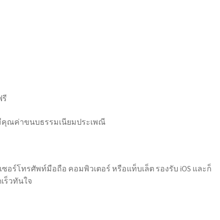
ฟรี
ม่มีคุณค่าขนบธรรมเนียมประเพณี
ซอร์โทรศัพท์มือถือ คอมพิวเตอร์ หรือแท็บเล็ต รองรับ iOS และก็
เร็วทันใจ