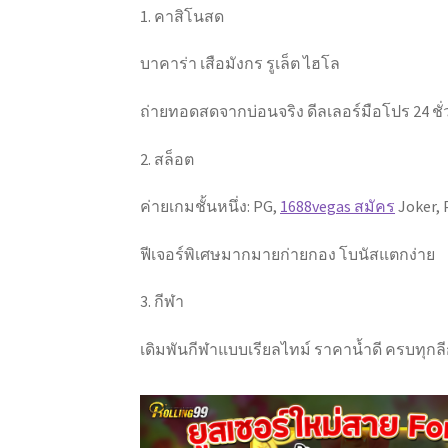
1. คาสิโนสด
บาคาร่า เสือมังกร รูเล็ต ไฮโล
ถ่ายทอดสดจากบ่อนจริง ดีลเลอร์มือโปร 24 ชั
2. สล็อต
ค่ายเกมชั้นหนึ่ง: PG,
1688vegas สมัคร
Joker, 
ฟีเจอร์พิเศษมากมายก่ายกอง โบนัสแตกง่าย
3. กีฬา
เดิมพันกีฬาแบบเรียลไทม์ ราคาน้ำดี ครบทุกลี