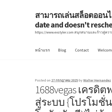
สามารถเล่นสล็อตออนไล
Skip
Skip
to
to
date and doesn't resch
navigation
content
https://www.exstyler.com สนุกสนานและก้าวสู่ความ
หน้าแรก
Blog
Contact
Welcome
หน้าแรก
Blog
Contact
Welcome to the famil
Posted on
27 กรกฎาคม 2025
by
Walter Hernandez
1688vegas เครดิตฟร
สู่ระบบ {โปรโมชั่