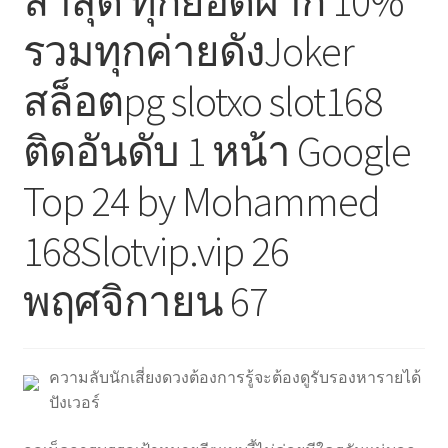
ล่าสุด ทุกยอดฝาก 10%
รวมทุกค่ายดังJoker
สล็อตpg slotxo slot168
ติดอันดับ 1 หน้า Google
Top 24 by Mohammed
168Slotvip.vip 26
พฤศจิกายน 67
ความลับนักเสี่ยงดวงต้องการรู้จะต้องดูรับรองหารายได้
ปังเวอร์