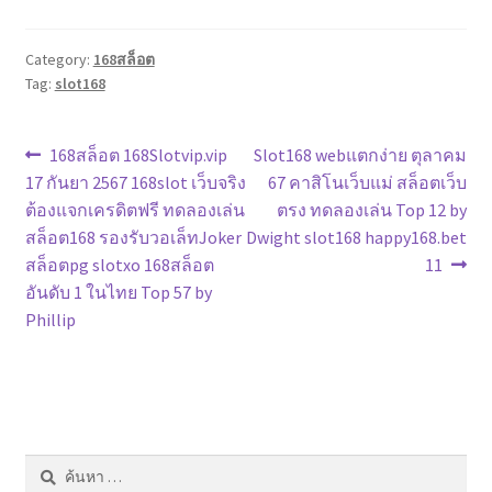
Category:
168สล็อต
Tag:
slot168
แนะแนว
Previous
Next
168สล็อต 168Slotvip.vip
Slot168 webแตกง่าย ตุลาคม
post:
post:
17 กันยา 2567 168slot เว็บจริง
67 คาสิโนเว็บแม่ สล็อตเว็บ
เรื่อง
ต้องแจกเครดิตฟรี ทดลองเล่น
ตรง ทดลองเล่น Top 12 by
สล็อต168 รองรับวอเล็ทJoker
Dwight slot168 happy168.bet
สล็อตpg slotxo 168สล็อต
11
อันดับ 1 ในไทย Top 57 by
Phillip
ค้นหา
สำหรับ: