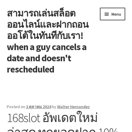
สามารถเล่นสล็อต
Skip
Skip
Menu
to
to
ออนไลน์และฝากถอน
navigation
content
ออโต้ในทันทีกับเรา!
when a guy cancels a
date and doesn't
rescheduled
หน้าแรก
Blog
Posted on
3 ตุลาคม 2024
by
Walter Hernandez
168slot อัพเดตใหม่
Contact
Welcome to the family!