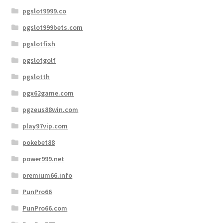
pgslot9999.co
pgslot999bets.com
pgslotfish
pgslotgolf
pgslotth
pgx62game.com
pgzeus88win.com
play97vip.com
pokebet88
power999.net
premium66.info
PunPro66
PunPro66.com