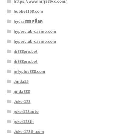
https://www.mfj889xx.com/
hubbet168.com
hydra888 สล็อต
hyperclub-casino.com
hyperclub-casino.com
ib888pro.bet
ib888pro.bet
infyplus888.com
Jinda55
jinda888
Joker123
joker123auto
joker123th
Joker123th.com