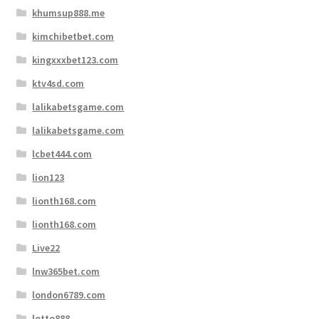
khumsup888.me
kimchibetbet.com
kingxxxbet123.com
ktv4sd.com
lalikabetsgame.com
lalikabetsgame.com
lcbet444.com
lion123
lionth168.com
lionth168.com
Live22
lnw365bet.com
london6789.com
lotto888