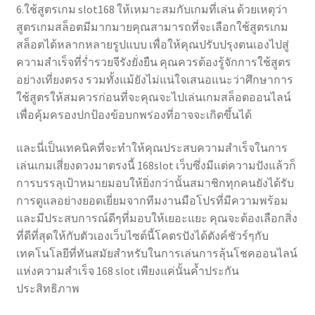
6.ใช้สูตรเกม slot168 ให้เหมาะสมกับเกมที่เล่น ด้วยเหตุว่า
สูตรเกมสล็อตมีมากมายคุณสามารถที่จะเลือกใช้สูตรเกม
สล็อตได้หลากหลายรูปแบบ เพื่อให้คุณปรับปรุงตนเองไปสู่
ความสำเร็จที่ร่ำรวยจีรังยั่งยืน คุณควรต้องรู้จักการใช้สูตร
อย่างเที่ยงตรง รวมทั้งแม้ยังไม่แน่ใจเสนอแนะว่าศึกษาการ
ใช้สูตรให้สมควรก่อนที่จะคุณจะไปเล่นเกมสล็อตออนไลน์
เพื่อคุ้มครองปกป้องข้อบกพร่องที่อาจจะเกิดขึ้นได้
และนี่เป็นเทคนิคที่จะทำให้คุณประสบความสำเร็จในการ
เล่นเกมเสี่ยงดวงมาตรงนี้ 168slot เว็บซึ่งมีแต่ความปังแล้วก็
การบรรลุเป้าหมายมอบให้ยิ่งกว่านั้นสมาชิกทุกคนยังได้รับ
การดูแลอย่างยอดเยี่ยมจากทีมงานมือโปรที่มีความพร้อม
และมีประสบการณ์ดีๆที่มอบให้เยอะแยะ คุณจะต้องเลือกสิ่ง
ที่ดีที่สุดให้กับตัวเองเว็บไซต์นี้โคตรปังได้ตังค์ชัวร์ๆกับ
เทคโนโลยีที่ทันสมัยสำหรับในการเล่นการลุ้นโชคออนไลน์
แห่งความสำเร็จ 168 slot เพียงแค่นั้นค้ำประกัน
ประสิทธิภาพ