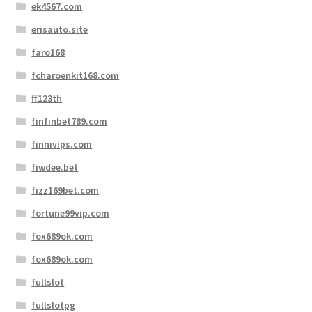
ek4567.com
erisauto.site
faro168
fcharoenkit168.com
ff123th
finfinbet789.com
finnivips.com
fiwdee.bet
fizz169bet.com
fortune99vip.com
fox689ok.com
fox689ok.com
fullslot
fullslotpg