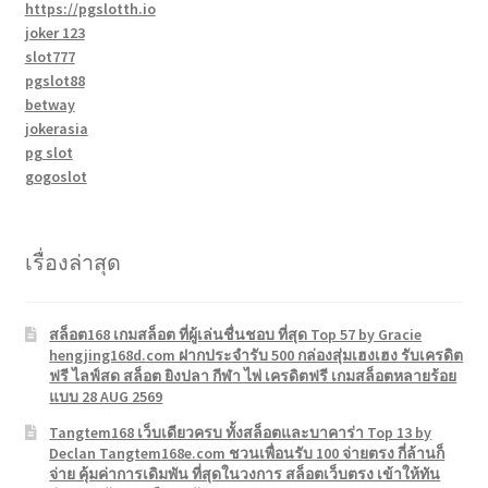
https://pgslotth.io
joker 123
slot777
pgslot88
betway
jokerasia
pg slot
gogoslot
เรื่องล่าสุด
สล็อต168 เกมสล็อต ที่ผู้เล่นชื่นชอบ ที่สุด Top 57 by Gracie
hengjing168d.com ฝากประจำรับ 500 กล่องสุ่มเฮงเฮง รับเครดิต
ฟรี ไลฟ์สด สล็อต ยิงปลา กีฬา ไพ่ เครดิตฟรี เกมสล็อตหลายร้อย
แบบ 28 AUG 2569
Tangtem168 เว็บเดียวครบ ทั้งสล็อตและบาคาร่า Top 13 by
Declan Tangtem168e.com ชวนเพื่อนรับ 100 จ่ายตรง กี่ล้านก็
จ่าย คุ้มค่าการเดิมพัน ที่สุดในวงการ สล็อตเว็บตรง เข้าให้ทัน