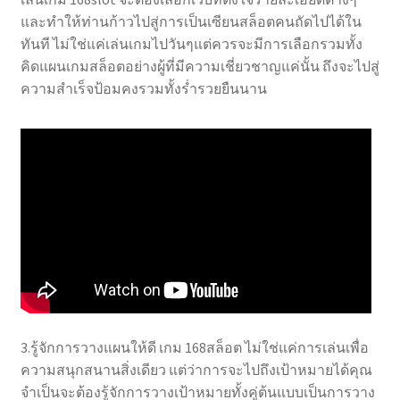
และทำให้ท่านก้าวไปสู่การเป็นเซียนสล็อตคนถัดไปได้ใน
ทันที ไม่ใช่แค่เล่นเกมไปวันๆแต่ควรจะมีการเลือกรวมทั้ง
คิดแผนเกมสล็อตอย่างผู้ที่มีความเชี่ยวชาญแค่นั้น ถึงจะไปสู่
ความสำเร็จป้อมคงรวมทั้งร่ำรวยยืนนาน
3.รู้จักการวางแผนให้ดี เกม 168สล็อต ไม่ใช่แค่การเล่นเพื่อ
ความสนุกสนานสิ่งเดียว แต่ว่าการจะไปถึงเป้าหมายได้คุณ
จำเป็นจะต้องรู้จักการวางเป้าหมายทั้งคู่ต้นแบบเป็นการวาง