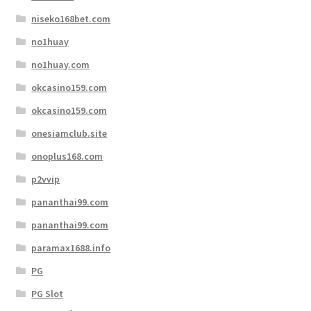
niseko168bet.com
no1huay
no1huay.com
okcasino159.com
okcasino159.com
onesiamclub.site
onoplus168.com
p2vvip
pananthai99.com
pananthai99.com
paramax1688.info
PG
PG Slot