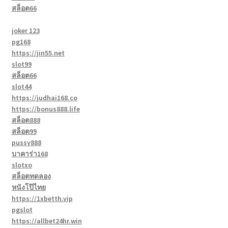
สล็อต66
joker 123
pg168
https://jin55.net
slot99
สล็อต66
slot44
https://judhai168.co
https://bonus888.life
สล็อต888
สล็อต99
pussy888
บาคาร่า168
slotxo
สล็อตทดลอง
หนังโป๊ไทย
https://1xbetth.vip
pgslot
https://allbet24hr.win