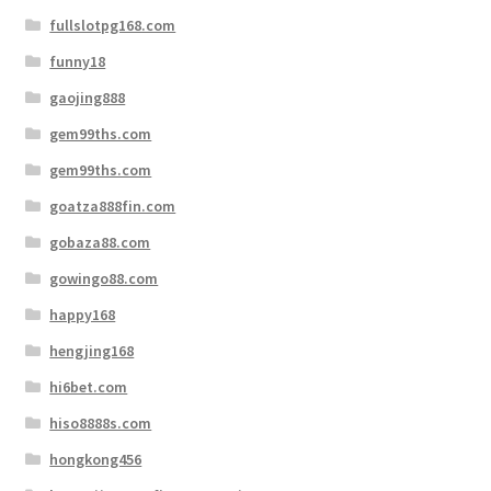
fullslotpg168.com
funny18
gaojing888
gem99ths.com
gem99ths.com
goatza888fin.com
gobaza88.com
gowingo88.com
happy168
hengjing168
hi6bet.com
hiso8888s.com
hongkong456