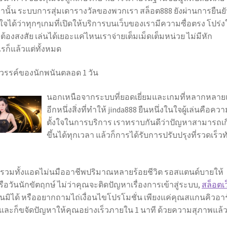
ปกว่านั้น ระบบการสุ่มเดารางวัลของพวกเรา สล็อต888 ยังผ่านการยืนย
ได้ว่าทุกๆเกมที่เปิดให้บริการบนเว็บของเรามีความซื่อตรง โปร่ง
ม่ต้องสงสัย เล่นได้เยอะแค่ไหนเราจ่ายเต็มเม็ดเต็มหน่วย ไม่มีหัก
รก็แล้วแต่ทั้งหมด
สวรรค์ของนักพนันตลอด 1 วัน
นอกเหนือจากระบบที่ยอดเยี่ยมและเกมที่หลากหลาย
อีกหนึ่งสิ่งที่ทำให้ jinda888 ยืนหนึ่งในใจผู้เล่นคือคว
ตั้งใจในการบริการ เราทราบกันดีว่าปัญหาสามารถเก
ขึ้นได้ทุกเวลา แล้วก็การได้รับการปรับปรุงที่รวดเร็ว
รวมทั้งแอดไม่นมืออาชีพปริมาณหลายร้อยชีวิต รอสแตนด์บายให้
อวันนักขัตฤกษ์ ไม่ว่าคุณจะติดปัญหาเรื่องการเข้าสู่ระบบ,
สล็อตเว
ันมิได้ หรืออยากถามไถ่เงื่อนไขโปรโมชั่น เพียงแค่คุณสแกนคิวอาร
ละก็ขจัดปัญหาให้คุณอย่างเร็วภายใน 1 นาที ด้วยความสุภาพแล้ว