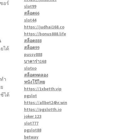
ซอร์
slot99
สล็อต66
slot44
https://judhai168.co
https://bonus888.life
น
สล็อต888
สล็อต99
ยได้
pussy888
บาคาร่า168
slotxo
สล็อตทดลอง
ถทำ
หนังโป๊ไทย
วย
https://1xbetth.vip
ช้ได้
pgslot
https://allbet24hr.win
https://pgslotth.io
joker 123
slot777
pgslot88
betway