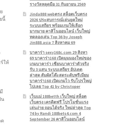
รางวัลหลุดมือ 31 กันยายน 2569
วย
Jinda888 webตรง สล็อตเว็บตรง
นี้
2026 ประสบการณ์เล่นยุคใหม่
ระบบเสถียร พร้อมเกมให้เลือก
มากมาย คาสิโนออนไลน์ เว็บใหญ่
ทดลองเล่น Top 36 by Joseph
Jin888.asia 7 สิงหาคม 69
บาคาร่า sexy168c.com 29 สิงหา
ี
69 บาคาร่า168 เปิดมุมมองใหม่ของ
ร์ให้
เกมบาคาร่า เซียนบาคาร่าตัวจริง
รับ 3 แสน ระบบเสถียร อัปเดต
ล่าสุด สัมผัสโต๊ะสดระดับพรีเมียม
บาคาร่า168 เปิดเกมไว รับโปรใหญ่
ไปเลย Top 41 by Christoper
มี
เว็บแม่ 188betth เว็บใหญ่ สล็อต
็น
เว็บตรง เครดิตฟรี โปรโมชั่นแรง
เล่นง่าย ถอนได้จริง ใหม่ล่าสุด Top
74 by Randi 188bets4.com 4
September 26 คาสิโนออนไลน์
กด