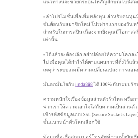
แนวทางนี้จะช่วยกระตุ้นให้สัญลักษณ์โบนัสต
• ล่าโปรโมชั่นเพื่อเพิ่มพลังทุน: สำหรับคนทุน
ชั่นต้อนรับสมาชิกใหม่ โปรฝากแรกของวัน หรื
สำหรับในการสปิน เนื่องจากยิ่งคุณมีโอกาสส
เท่านั้น
• ได้แล้วจะต้องเลิก อย่าปล่อยให้ความโลภละ
ไป เมื่อคุณได้กำไรได้ตามแผนการที่ตั้งไว้แล้
เหตุว่าระบบเกมมีความเปลี่ยนแปลง การถอนผ
มั่นอกมั่นใจกับ
jinda888
ได้ 100% กับระบบร
ความหนักใจเรื่องข้อมูลส่วนตัวรั่วไหล หรือ
พวกเราให้ความเอาใจใส่กับความเป็นส่วนตัว
เข้ารหัสข้อมูลแบบ SSL (Secure Sockets Layer)
ชั้นแนวหน้าทั่วโลกเลือกใช้
ข้อมูลชื่อ-ชื่อสกุล เบอร์โทรศัพท์ รวมทั้ง