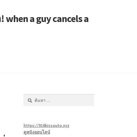
when a guy cancels a
ค้นหา
สำหรับ:
https://918kissauto.xyz
ดูหนังออนไลน์