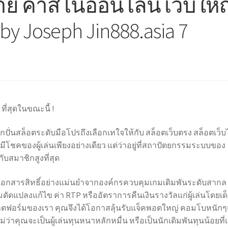
าย คาสิโนออนไลน์ เว็บใหญ
y Joseph Jin888.asia 7
ที่สุดในขณะนี้ !
ักปั่นสล็อตระดับมือโปรถึงเลือกเทใจให้กับ สล็อตเว็บตรง สล็อตเว็บ
มีโชคของผู้เล่นเพียงอย่างเดียว แต่ว่าอยู่ที่สถาปัตยกรรมระบบของ
ับสมาชิกสูงที่สุด
้รับเอกสารสิทธิ์อย่างแม่นยำจากองค์กรควบคุมเกมเดิมพันระดับสากล ซ
ดัดแปลงแก้ไข ค่า RTP หรืออัตราการคืนเงินรางวัลแก่ผู้เล่นโดยเด
แพลตฟอร์มของเรา คุณจึงได้โอกาสลุ้นรับแจ็คพอตใหญ่ คอมโบหนัก
่ว่าคุณจะเป็นผู้เล่นทุนหนาหลักหมื่น หรือเป็นนักเดิมพันทุนน้อยที่เร