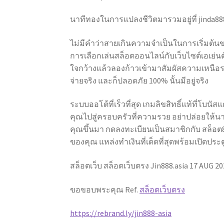
นาทีทองในการแปลงชีวิตมารวมอยู่ที่ jinda888 
ไม่มีคำว่าสายเกินความจำเป็นในการเริ่มต้นข
การเลือกเล่นสล็อตออนไลน์กับเว็บไซต์เอเย่นต์
ใจกว้างแล้วลองก้าวเข้ามาสัมผัสความเหนือระด
จ่ายจริง และก็ปลอดภัย 100% นั้นมีอยู่จริง
ระบบออโต้ที่เร็วที่สุด เกมลิขสิทธิ์แท้ที่โบนั
คุณไปสู่ครอบครัวที่ความรวย อย่าปล่อยให้น
คุณขึ้นมา กดลงทะเบียนเป็นสมาชิกกับ สล็อต888
ของคุณ แหล่งทำเงินที่เด็ดที่สุดพร้อมเปิดประ
สล็อตเว็บ สล็อตเว็บตรง Jin888.asia 17 AUG 
ขอขอบพระคุณ Ref.
สล็อตเว็บตรง
https://rebrand.ly/jin888-asia