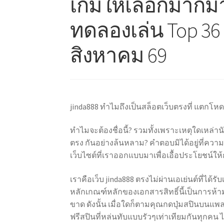
เกมให้เลือกมากม
ทดลองเล่น Top 36 b
สิงหาคม 69
jinda888 ทำไมถึงเป็นสล็อตเว็บตรงที่ แตกโหด 
ทำไมจะต้องชื่อนี้? รวมทั้งเพราะเหตุใดเหล่าน
ตรง กันอย่างล้นหลาม? คำตอบมิได้อยู่ที่ความ
เว็บไซต์ที่เราออกแบบมาเพื่อเอื้อประโยชน์ให้ก
เราคือเว็บ jinda888 ตรงไม่ผ่านเอเย่นต์ที่ได
หลักเกณฑ์หลักของเอกสารสิทธิ์นี้เป็นการห้าม
ขาด ดังนั้น เมื่อใดก็ตามคุณกดปุ่มสปินบน
ฟรีสปินที่หล่นทับแบบรัวๆเท่าเทียมกันทุกคน ไม