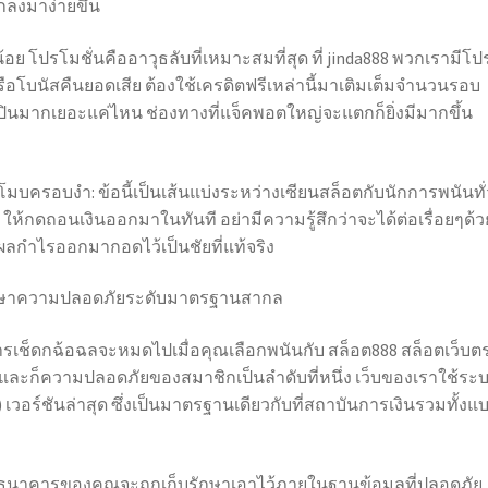
กลงมาง่ายขึ้น
น้อย โปรโมชั่นคืออาวุธลับที่เหมาะสมที่สุด ที่ jinda888 พวกเรามีโ
อโบนัสคืนยอดเสีย ต้องใช้เครดิตฟรีเหล่านี้มาเติมเต็มจำนวนรอบ
ปินมากเยอะแค่ไหน ช่องทางที่แจ็คพอตใหญ่จะแตกก็ยิ่งมีมากขึ้น
โมบครอบงำ: ข้อนี้เป็นเส้นแบ่งระหว่างเซียนสล็อตกับนักการพนันทั
ว ให้กดถอนเงินออกมาในทันที อย่ามีความรู้สึกว่าจะได้ต่อเรื่อยๆด้ว
ลกำไรออกมากอดไว้เป็นชัยที่แท้จริง
ักษาความปลอดภัยระดับมาตรฐานสากล
การเช็ดกฉ้อฉลจะหมดไปเมื่อคุณเลือกพนันกับ สล็อต888 สล็อตเว็บต
และก็ความปลอดภัยของสมาชิกเป็นลำดับที่หนึ่ง เว็บของเราใช้ระ
 เวอร์ชันล่าสุด ซึ่งเป็นมาตรฐานเดียวกับที่สถาบันการเงินรวมทั้งแบ
บัญชีธนาคารของคุณจะถูกเก็บรักษาเอาไว้ภายในฐานข้อมูลที่ปลอดภัย