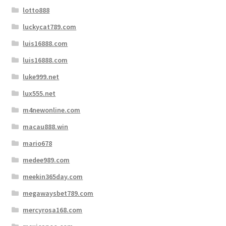
lotto888
luckycat789.com
luis16888.com
luis16888.com
luke999.net
lux555.net
m4newonline.com
macau888.win
mario678
medee989.com
meekin365day.com
megawaysbet789.com
mercyrosa168.com