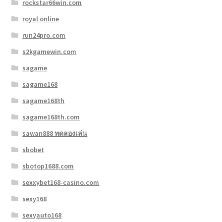
rockstar66win.com
royal online
run24pro.com
s2kgamewin.com
sagame
sagame168
sagame168th
sagame168th.com
sawan888 ทดลองเล่น
sbobet
sbotop1688.com
sexxybet168-casino.com
sexy168
sexyauto168