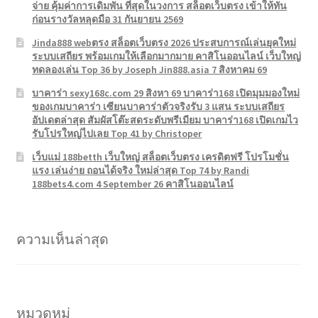
จ่าย คุ้มค่าการเดิมพัน ที่สุดในวงการ สล็อตเว็บตรง เข้าให้ทัน
ก่อนรางวัลหลุดมือ 31 กันยายน 2569
Jinda888 webตรง สล็อตเว็บตรง 2026 ประสบการณ์เล่นยุคใหม่
ระบบเสถียร พร้อมเกมให้เลือกมากมาย คาสิโนออนไลน์ เว็บใหญ่
ทดลองเล่น Top 36 by Joseph Jin888.asia 7 สิงหาคม 69
บาคาร่า sexy168c.com 29 สิงหา 69 บาคาร่า168 เปิดมุมมองใหม่
ของเกมบาคาร่า เซียนบาคาร่าตัวจริงรับ 3 แสน ระบบเสถียร
อัปเดตล่าสุด สัมผัสโต๊ะสดระดับพรีเมียม บาคาร่า168 เปิดเกมไว
รับโปรใหญ่ไปเลย Top 41 by Christoper
เว็บแม่ 188betth เว็บใหญ่ สล็อตเว็บตรง เครดิตฟรี โปรโมชั่น
แรง เล่นง่าย ถอนได้จริง ใหม่ล่าสุด Top 74 by Randi
188bets4.com 4 September 26 คาสิโนออนไลน์
ความเห็นล่าสุด
หมวดหมู่