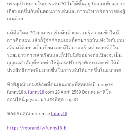
บรรลุเป้าหมายในการเล่น PG ไม่ได้ขึ้นอยู่กับเกมเพียงอย่าง
เดียว แต่ขึ้นกับขั้นตอนการเล่นและการบริหารจัดการของผู้
เล่นด้วย
แม้มือใหม่ PG สามารถเริ่มต้นด้วยความรู้ความเข้าใจ มี
การคิดแผน แล้วก็รู้จักกักคุมเอง ก็สามารถบันเทิงใจกับเกม
สล็อตได้อย่างเต็มเปี่ยม และมีโอกาสสร้างคำตอบที่ดีใน
ระยะยาว การเล่าเรียนและก็ปรับนิสัยอย่างต่อเนื่องจะเป็น
กุญแจสำคัญที่ช่วยทำให้ผู้เล่นปรับปรุงทักษะและทำให้มี
ประสิทธิภาพเพิ่มมากขึ้นในการเล่นได้มากขึ้นในอนาคต
ท้าพิสูจน์! เกมสล็อตที่คนเล่นเยอะที่สุดแห่งปี funny18
funny18b.
funny18
com 26 April 2569 Dorine คาสิโน
ออนไลน์ pgslot มาแรงที่สุด Top 81
ขอขอบคุณreference
funny18
https://rebrand.ly/funny18-b