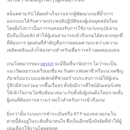
สล็อตค่าย PG ได้ผลสำเร็จงานจากผู้พัฒนาเกมที่ย้ำการ
ออกแบบให้กับความประพฤติปฏิบัติของผู้เล่นยุคสมัยใหม่
โดยยิ่งไปกว่านั้นการรอคอยงรับการใช้งาน funny18 ผ่าน
มือถือเป็นหลัก ทำให้ผู้เล่นสามารถเข้าถึงเกมได้สะดวกทุกที่
ที่ต้องการ จุดเด่นที่สำคัญคือการผสมผสานระหว่างความ
เพลิดเพลินแล้วก็ช่องทางสำหรับเพื่อการสร้างผลตอบแทน
เกมโดยมากของ
pgslot
จะมีธีมที่นานัปการ ไม่ว่าจะเป็น
แนววัฒนธรรมทวีปเอเชีย ตะวันตก แฟนตาซี หรือแนวเผชิญ
ภัย พร้อมระบบเอฟเฟกต์ที่ช่วยสร้างประสบการณ์ให้ผู้เล่น
รู้สึกมีส่วนร่วมมากขึ้นเรื่อยๆ ทั้งยังมีการดีไซน์อินเทอร์เฟซ
ให้เข้าใจง่าย ไม่ซับซ้อน เหมาะกับทั้งยังผู้เล่นมือใหม่รวมทั้ง
ผู้เล่นที่ต้องการความรวดเร็วสำหรับการเข้าถึงเกม
ยิ่งกว่านั้น ระบบการชำระเงินหรือ RTP ของหลายเกมใน
ค่ายนี้ยังอยู่ในระดับที่น่าสนใจ ซึ่งเป็นอีกหนึ่งปัจจัยที่ทำให้ผู้
เล่นเลือกใช้งานโดยตลอด