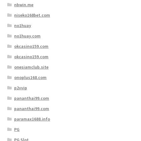
nbwin.me
niseko168bet.com
no1huay
no1huay.com
okcasino159.com
okcasino159.com
onesiamclub.site
onoplus168.com
p2vvip
pananthai99.com
pananthai99.com
paramax1688.info
PG
PG Slot