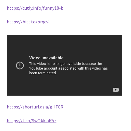
https://cutly.info/funny18-b
https://bitt.to/prqcvl
https://shorturl.asia/gHFCR
https://t.co/SwOkkiaR5z