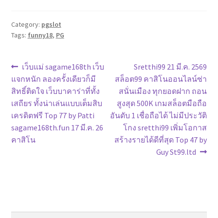
Category:
pgslot
Tags:
funny18
,
PG
แนะแนว
Previous
Next
เว็บแม่ sagame168th เว็บ
Sretthi99 21 มี.ค. 2569
post:
post:
แจกหนัก ลองครั้งเดียวก็มี
สล็อต99 คาสิโนออนไลน์ซ่า
เรื่อง
สิทธิ์ติดใจ เว็บบาคาร่าที่ทั้ง
สนั่นเมือง ทุกยอดฝาก ถอน
เสถียร ทั้งน่าเล่นแบบเต็มสิบ
สูงสุด 500K เกมสล็อตมือถือ
เครดิตฟรี Top 77 by Patti
อันดับ 1 เชื่อถือได้ ไม่มีประวัติ
sagame168th.fun 17 มี.ค. 26
โกง sretthi99 เพิ่มโอกาส
คาสิโน
สร้างรายได้ดีที่สุด Top 47 by
Guy St99.ltd
ค้นหา