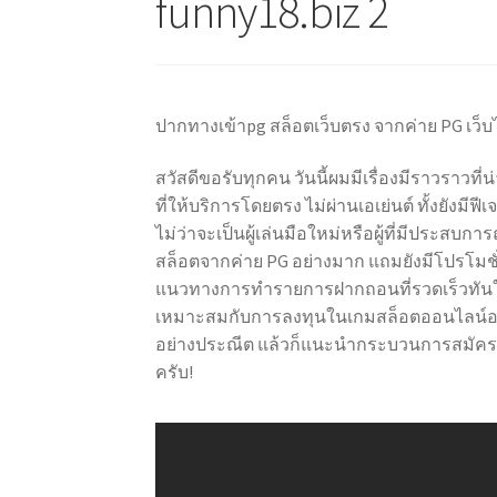
funny18.biz 2
ปากทางเข้าpg สล็อตเว็บตรง จากค่าย PG เว็
สวัสดีขอรับทุกคน วันนี้ผมมีเรื่องมีราวราวที่
ที่ให้บริการโดยตรง ไม่ผ่านเอเย่นต์ ทั้งยัง
ไม่ว่าจะเป็นผู้เล่นมือใหม่หรือผู้ที่มีประสบ
สล็อตจากค่าย PG อย่างมาก แถมยังมีโปรโมชั่
แนวทางการทำรายการฝากถอนที่รวดเร็วทันใจ รว
เหมาะสมกับการลงทุนในเกมสล็อตออนไลน์อย่า
อย่างประณีต แล้วก็แนะนำกระบวนการสมัคร พร้อ
ครับ!