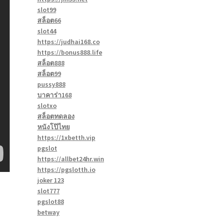
slot99
สล็อต66
slot44
https://judhai168.co
https://bonus888.life
สล็อต888
สล็อต99
pussy888
บาคาร่า168
slotxo
สล็อตทดลอง
หนังโป๊ไทย
https://1xbetth.vip
pgslot
https://allbet24hr.win
https://pgslotth.io
joker 123
slot777
pgslot88
betway