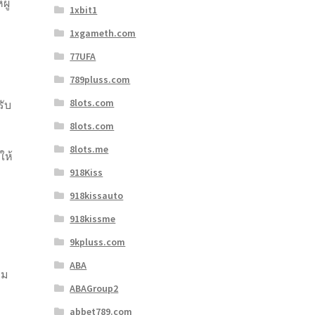
ู้
1xbit1
1xgameth.com
77UFA
789pluss.com
8lots.com
รับ
8lots.com
8lots.me
ให้
918Kiss
918kissauto
918kissme
9kpluss.com
ABA
กม
ABAGroup2
abbet789.com