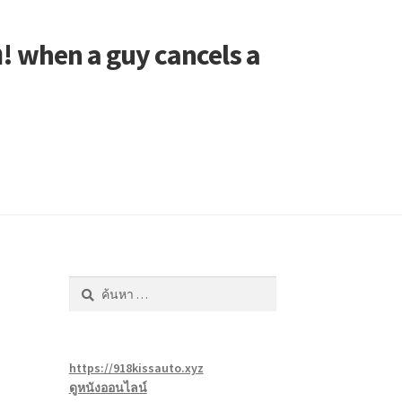
when a guy cancels a
ค้นหา
สำหรับ:
https://918kissauto.xyz
ดูหนังออนไลน์