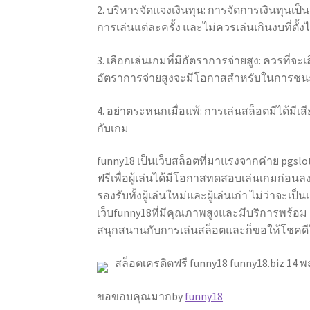
2. บริหารจัดแจงเงินทุน: การจัดการเงินทุนเป
การเล่นแต่ละครั้ง และไม่ควรเล่นเกินงบที่ตั้งไ
3. เลือกเล่นเกมที่มีอัตราการจ่ายสูง: ควรที่จะ
อัตราการจ่ายสูงจะมีโอกาสสำหรับในการชนะร
4. อย่าตระหนกเมื่อแพ้: การเล่นสล็อตมีได้มีเ
กับเกม
funny18 เป็นเว็บสล็อตที่มาแรงจากค่าย pgsl
ฟรีเพื่อผู้เล่นได้มีโอกาสทดสอบเล่นเกมก่อนลงเ
รองรับทั้งผู้เล่นใหม่และผู้เล่นเก่า ไม่ว่าจ
เว็บfunny18ที่มีคุณภาพสูงและมีบริการพร้อม 
สนุกสนานกับการเล่นสล็อตและก็ขอให้โชคด
สล็อตเครดิตฟรี funny18 funny18.biz 14 
ขอขอบคุณมากby
funny18