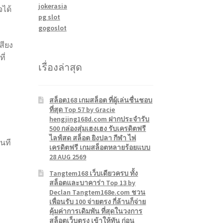
jokerasia
จได้
pg slot
gogoslot
สียง
ี่
เรื่องล่าสุด
สล็อต168 เกมสล็อต ที่ผู้เล่นชื่นชอบ
ที่สุด Top 57 by Gracie
hengjing168d.com ฝากประจำรับ
500 กล่องสุ่มเฮงเฮง รับเครดิตฟรี
ไลฟ์สด สล็อต ยิงปลา กีฬา ไพ่
ันที
เครดิตฟรี เกมสล็อตหลายร้อยแบบ
28 AUG 2569
Tangtem168 เว็บเดียวครบ ทั้ง
สล็อตและบาคาร่า Top 13 by
Declan Tangtem168e.com ชวน
เพื่อนรับ 100 จ่ายตรง กี่ล้านก็จ่าย
คุ้มค่าการเดิมพัน ที่สุดในวงการ
สล็อตเว็บตรง เข้าให้ทัน ก่อน