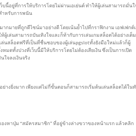
ี้อยู่ที่การให้บริการโดยไม่ผ่านเอเย่นต์ ทำให้ผู้เล่นสามารถมั่นใ
สำหรับการพนัน
อตมากมายที่ถูกดีไซน์มาอย่างดี โดยเน้นย้ำไปที่กราฟิกงาม เอฟเฟกต์เ
ห้ผู้เล่นสามารถบันเทิงใจและก็ท้ากับการเล่นเกมสล็อตได้อย่างเต็มท
่นสล็อตฟรีที่เป็นที่ชื่นชอบของผู้เล่นpgslotทั้งยังมือใหม่แล้วก็ผู้
ทั้งปวงที่เว็บนี้มีให้บริการโดยไม่ต้องเสียเงิน ซึ่งเป็นการเปิด
ินใจลงเงินจริง
่างยิ่งมาก เพียงแต่ไม่กี่ขั้นตอนก็สามารถเริ่มต้นเล่นสล็อตได้ในท
 ให้มองหาปุ่ม “สมัครสมาชิก” ที่อยู่ข้างล่างขวาของหน้าแรก แล้วคลิก