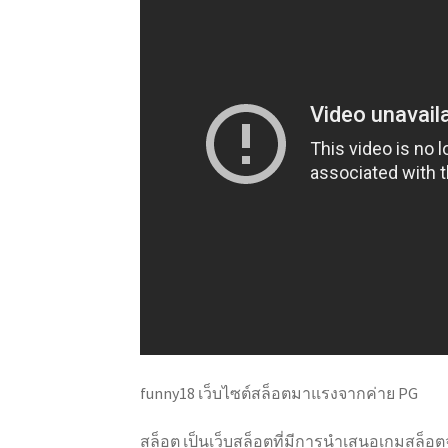
funny18 เว็บไซต์สล็อตมาแรงจากค่าย PG
สล็อต เป็นเว็บสล็อตที่มีการนำเสนอเกมสล็อ