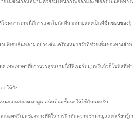
กมายในช่วงก่อนหน้านี้ ด้วยธีมไพ่นกกระจอกและฟีเจอร์โบนัสที่ทำให้ผ
ที่โชคลาภ เกมนี้มีการแจกโบนัสที่มากมายและเป็นที่ชื่นชอบของผู้
งหมายพิเศษล้นหลาม อย่างเช่น เครื่องหมายวัวที่ช่วยเพิ่มช่องทางสำห
นศ เทพเทวดาที่การบรรลุผล เกมนี้มีฟีเจอร์หมุนฟรีแล้วก็โบนัสที่ทำ
แตกให้ปัง
การชนะเกมสล็อต มาดูเทคนิคที่ผมชี้แนะให้ใช้กันนะครับ
ล่นสล็อตฟรีเป็นช่องทางที่ดีในการฝึกหัดความชำนาญและก็เรียนรู้เ