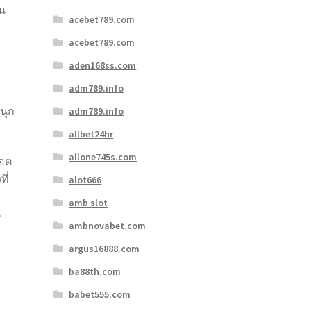
ใน
acebet789.com
acebet789.com
aden168ss.com
adm789.info
นุก
adm789.info
allbet24hr
allone745s.com
็อต
ี่
alot666
amb slot
น
ambnovabet.com
argus16888.com
ba88th.com
babet555.com