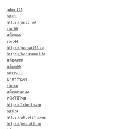
joker 123
pg168
https://jin55.net
slot99
สล็อต66
slot44
https://judhai168.co
https://bonus888.life
สล็อต888
สล็อต99
pussy888
บาคาร่า168
slotxo
สล็อตทดลอง
หนังโป๊ไทย
https://1xbetth.vip
pgslot
https://allbet24hr.win
https://pgslotth.io