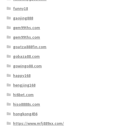
funny18
gaojing888
gem99ths.com
gem99ths.com
goatza888fin.com
gobaza88.com
gowingo88.com
happy168
hengjing168
hi6bet.com
hiso8888s.com
hongkong456
https://www.mfj889xx.com/