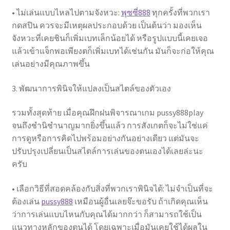
• ไม่เล่นแบบไหลไปตามจังหวะ:
พุซซี่888
ทุกครั้งที่พวกเรา
กดสปิน ควรจะมีเหตุผลประกอบด้วย เป็นต้นว่า มองเห็น
จังหวะที่เคยชินก็เพิ่มเบทเล็กน้อยได้ หรือรูปแบบนี้เคยเจอ
แล้วเข้าแจ็กพอเพียงตก็เพิ่มเบทได้เช่นกัน มันก็จะก่อให้คุณ
เล่นอย่างมีคุณภาพขึ้น
3. พัฒนาการพินิจให้แปลงเป็นสไตล์ของตัวเอง
รวมทั้งสุดท้าย เมื่อคุณฝึกฝนพิจารณาเกม pussy888play
จนถึงชำนิชำนาญมากยิ่งขึ้นแล้ว การสังเกตก็จะไม่ใช่แค่
การดูหรือการคิดไปพร้อมอย่างกันอย่างเดียว แต่มันจะ
ปรับปรุงเปลี่ยนเป็นสไตล์การเล่นของตนเองได้เลยล่ะนะ
ครับ
• เลือกวิธีที่สอดคล้องกับสิ่งที่พวกเราพินิจได้: ไม่จำเป็นที่จะ
ต้องเล่น
pussy888
เหมือนผู้อื่นเลยจ๊ะขอรับ ถ้าเกิดคุณเห็น
ว่าการเล่นแบบไหนกับคุณได้มากกว่า ก็สามารถใช้เป็น
แนวทางหลักของตนได้ โดยเฉพาะเมื่อมันเคยใช้ได้ผลใน