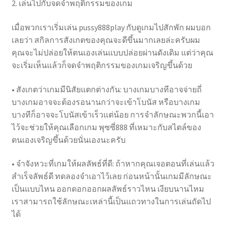
2. เล่นไปกับจดจำพฤติกรรมของเกม
เมื่อพวกเราเริ่มเล่น pussy888play กับดูเกมไปสักพัก ผมบอก
เลยว่า สกิลการสังเกตของคุณจะดีขึ้นมากเลยล่ะครับผม
คุณจะไม่ปล่อยให้ตนเองเล่นแบบปล่อยผ่านดังเดิม แต่ว่าคุณ
จะเริ่มเห็นแล้วก็จดจำพฤติกรรมของเกมเจริญขึ้นด้วย
• สังเกตว่าเกมมีนิสัยแตกต่างกัน: บางเกมบางทีอาจจ่ายถี่
บางเกมอาจจะต้องรอนานกว่าจะเข้าโบนัส หรือบางเกม
บางทีก็อาจจะโบนัสเข้าเร็วแต่น้อย การจำลักษณะพวกนี้เอา
ไว้จะช่วยให้คุณเลือกเกม พุซซี่888 ที่เหมาะกับสไตล์ของ
ตนเองเจริญขึ้นด้วยนั่นเองนะครับ
• จำจังหวะที่เกมให้ผลลัพธ์ที่ดี: ถ้าหากคุณเจอตอนที่เล่นแล้ว
สำเร็จลัพธ์ดี ทดลองจำเอาไว้เลย ก่อนหน้านั้นเกมมีลักษณะ
เป็นแบบไหน ออกดอกออกผลลัพธ์ราวไหน เงียบนานไหม
เราสามารถใช้ลักษณะเหล่านี้เป็นแถวทางในการเล่นถัดไป
ได้