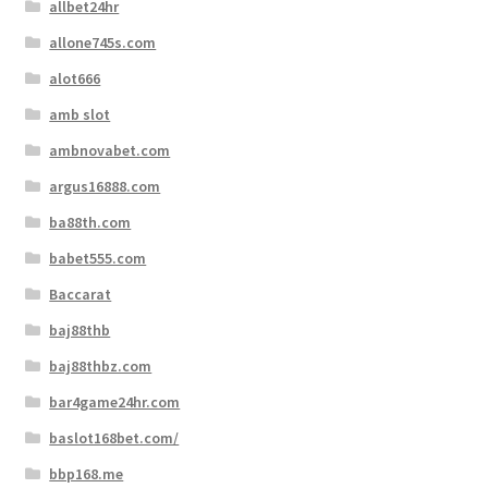
allbet24hr
allone745s.com
alot666
amb slot
ambnovabet.com
argus16888.com
ba88th.com
babet555.com
Baccarat
baj88thb
baj88thbz.com
bar4game24hr.com
baslot168bet.com/
bbp168.me