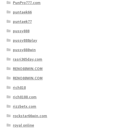
PunPro777.com
puntaek66
puntaek77
pussy888
pussy888play
pussy888win
rasri365day.com
RENO88WIN.COM
RENO88WIN.COM
rich818
rich8188.com
rizzbetx.com
rockstar66win.com
royal online