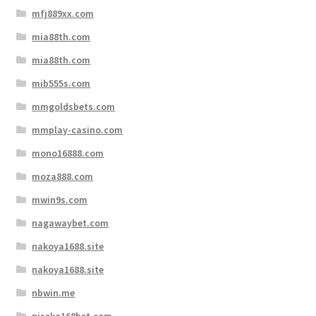
mfj889xx.com
mia88th.com
mia88th.com
mib555s.com
mmgoldsbets.com
mmplay-casino.com
mono16888.com
moza888.com
mwin9s.com
nagawaybet.com
nakoya1688.site
nakoya1688.site
nbwin.me