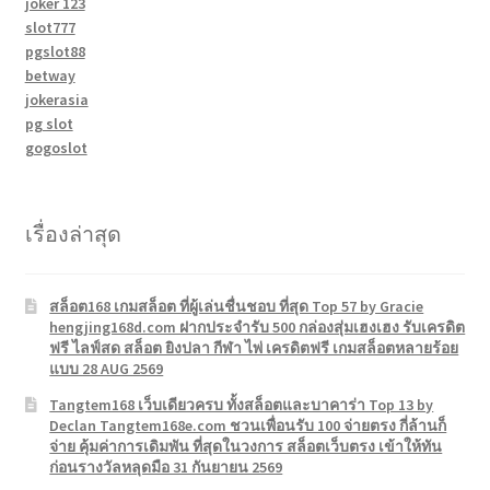
joker 123
slot777
pgslot88
betway
jokerasia
pg slot
gogoslot
เรื่องล่าสุด
สล็อต168 เกมสล็อต ที่ผู้เล่นชื่นชอบ ที่สุด Top 57 by Gracie
hengjing168d.com ฝากประจำรับ 500 กล่องสุ่มเฮงเฮง รับเครดิต
ฟรี ไลฟ์สด สล็อต ยิงปลา กีฬา ไพ่ เครดิตฟรี เกมสล็อตหลายร้อย
แบบ 28 AUG 2569
Tangtem168 เว็บเดียวครบ ทั้งสล็อตและบาคาร่า Top 13 by
Declan Tangtem168e.com ชวนเพื่อนรับ 100 จ่ายตรง กี่ล้านก็
จ่าย คุ้มค่าการเดิมพัน ที่สุดในวงการ สล็อตเว็บตรง เข้าให้ทัน
ก่อนรางวัลหลุดมือ 31 กันยายน 2569