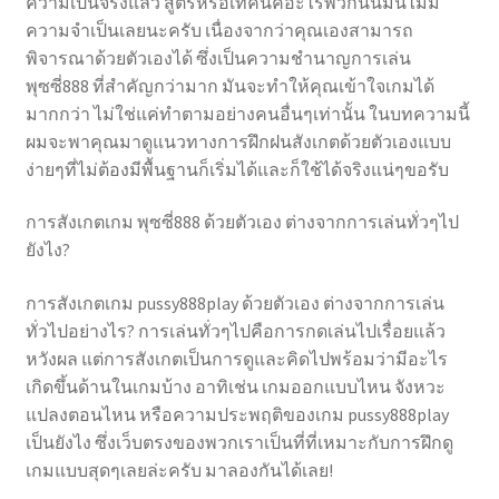
ความเป็นจริงแล้ว สูตรหรือเทคนิคอะไรพวกนั้นมันไม่มี
ความจำเป็นเลยนะครับ เนื่องจากว่าคุณเองสามารถ
พิจารณาด้วยตัวเองได้ ซึ่งเป็นความชำนาญการเล่น
พุซซี่888 ที่สำคัญกว่ามาก มันจะทำให้คุณเข้าใจเกมได้
มากกว่า ไม่ใช่แค่ทำตามอย่างคนอื่นๆเท่านั้น ในบทความนี้
ผมจะพาคุณมาดูแนวทางการฝึกฝนสังเกตด้วยตัวเองแบบ
ง่ายๆที่ไม่ต้องมีพื้นฐานก็เริ่มได้และก็ใช้ได้จริงแน่ๆขอรับ
การสังเกตเกม พุซซี่888 ด้วยตัวเอง ต่างจากการเล่นทั่วๆไป
ยังไง?
การสังเกตเกม pussy888play ด้วยตัวเอง ต่างจากการเล่น
ทั่วไปอย่างไร? การเล่นทั่วๆไปคือการกดเล่นไปเรื่อยแล้ว
หวังผล แต่การสังเกตเป็นการดูและคิดไปพร้อมว่ามีอะไร
เกิดขึ้นด้านในเกมบ้าง อาทิเช่น เกมออกแบบไหน จังหวะ
แปลงตอนไหน หรือความประพฤติของเกม pussy888play
เป็นยังไง ซึ่งเว็บตรงของพวกเราเป็นที่ที่เหมาะกับการฝึกดู
เกมแบบสุดๆเลยล่ะครับ มาลองกันได้เลย!