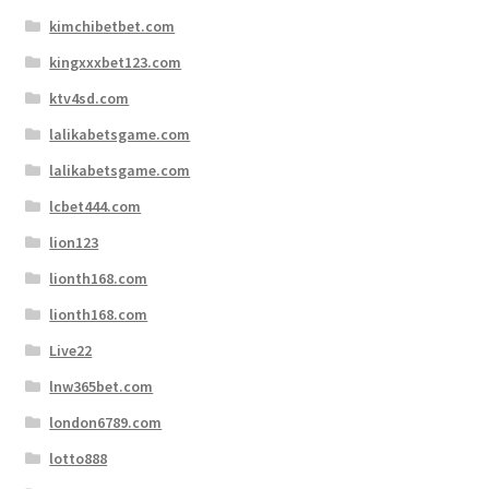
kimchibetbet.com
kingxxxbet123.com
ktv4sd.com
lalikabetsgame.com
lalikabetsgame.com
lcbet444.com
lion123
lionth168.com
lionth168.com
Live22
lnw365bet.com
london6789.com
lotto888