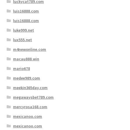
luckycat789.com
luis16888.com
luis16888.com
luke999.net
lux555.net
m4newonline.com
macau888.win
mario678
medee989.com
meekin365day.com
megawaysbet789.com
mercyrosa168.com
mexicanoo.com
mexicanoo.com