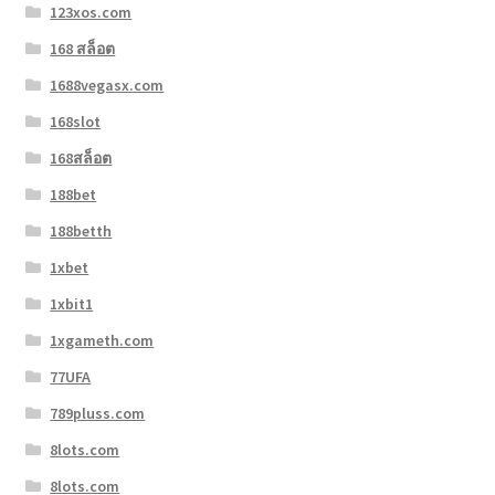
123xos.com
168 สล็อต
1688vegasx.com
168slot
168สล็อต
188bet
188betth
1xbet
1xbit1
1xgameth.com
77UFA
789pluss.com
8lots.com
8lots.com