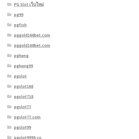
PG Slot เว็บใหม่
pg99
pgfish
pggold168bet.com
pggold168bet.com
pgheng
pgheng99
pgslot
pgslot168
pgslot718
pgslot77
pgslot77.com
pgslot99
pgslot9999.co