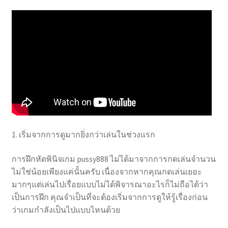
1. เริ่มจากการดูมากยิ่งกว่าเล่นในช่วงแรก
การฝึกหัดพินิจเกม pussy888 ไม่ได้มาจากการกดเล่นจำนวน
ไม่ใช่น้อยเพียงแค่นั้นครับ เนื่องจากหากคุณกดเล่นเยอะ
มากๆแต่เล่นไปเรื่อยแบบไม่ได้พิจารณาอะไรก็ไม่ถือได้ว่า
เป็นการฝึก คุณจำเป็นที่จะต้องเริ่มจากการดูให้รู้เรื่องก่อน
ว่าเกมกำลังเป็นไปแบบไหนด้วย