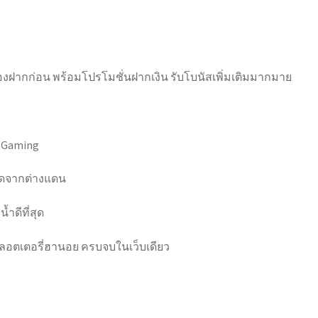
องฝากก่อน พร้อมโปรโมชั่นฝากเงิน รับโบนัสเพิ่มเติมมากมาย
r Gaming
ดสดจากต่างแดน
ำดีที่สุด
ลอตเตอรี่ฮานอย ครบจบในเว็บเดียว