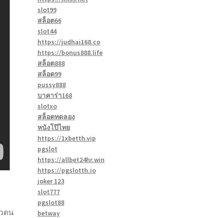
slot99
สล็อต66
slot44
https://judhai168.co
https://bonus888.life
สล็อต888
สล็อต99
pussy888
บาคาร่า168
slotxo
สล็อตทดลอง
หนังโป๊ไทย
https://1xbetth.vip
pgslot
https://allbet24hr.win
https://pgslotth.io
joker 123
slot777
pgslot88
ัวตน
betway