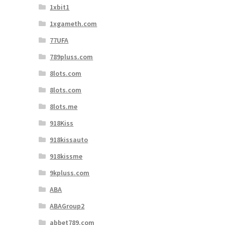
1xbit1
1xgameth.com
77UFA
789pluss.com
8lots.com
8lots.com
8lots.me
918Kiss
918kissauto
918kissme
9kpluss.com
ABA
ABAGroup2
abbet789.com