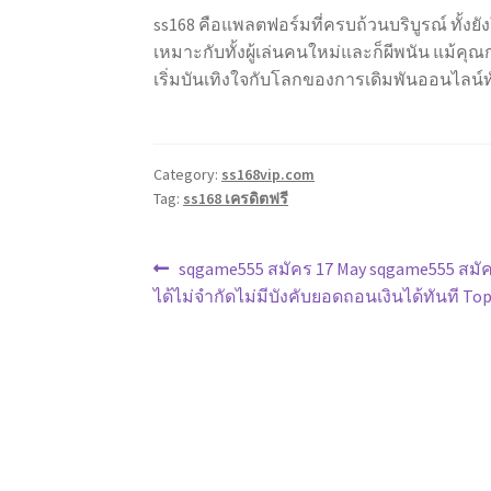
ss168 คือแพลตฟอร์มที่ครบถ้วนบริบูรณ์ ทั้ง
เหมาะกับทั้งผู้เล่นคนใหม่และก็ผีพนัน แม้คุณกำ
เริ่มบันเทิงใจกับโลกของการเดิมพันออนไลน์ทั
Category:
ss168vip.com
Tag:
ss168 เครดิตฟรี
แนะแนว
Previous
sqgame555 สมัคร 17 May sqgame555 สมัคร
post:
ได้ไม่จำกัดไม่มีบังคับยอดถอนเงินได้ทันที Top
เรื่อง