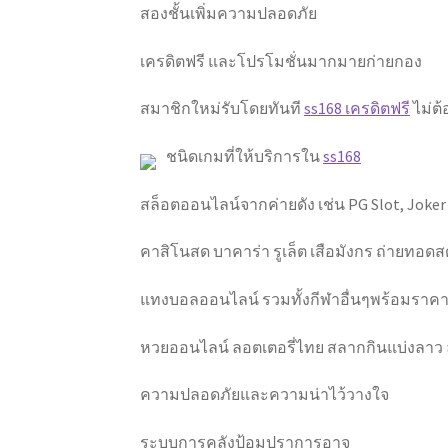
สองชั้นเพิ่มความปลอดภัย
เครดิตฟรี และโปรโมชั่นมากมายก่ายกอง
สมาชิกใหม่รับโดยทันที
ss168 เครดิตฟรี
ไม่ต้
ชนิดเกมที่ให้บริการใน
ss168
สล็อตออนไลน์จากค่ายดัง เช่น PG Slot, Joke
คาสิโนสด บาคาร่า รูเล็ต เสือมังกร ถ่ายทอ
แทงบอลออนไลน์ รวมทั้งกีฬาอื่นๆพร้อมราคาน้
หวยออนไลน์ ลอตเตอรี่ไทย สลากกินแบ่งลาว 
ความปลอดภัยและความน่าไว้วางใจ
ระบบการคลังป้อมปราการอาจ