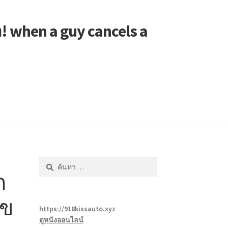
when a guy cancels a
ค้นหา
สำหรับ:
ก
ไข
https://918kissauto.xyz
ดูหนังออนไลน์