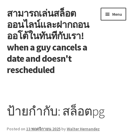
สามารถเล่นสล็อต
Skip
Skip
Menu
to
to
ออนไลน์และฝากถอน
navigation
content
ออโต้ในทันทีกับเรา!
when a guy cancels a
date and doesn't
rescheduled
หน้าแรก
Blog
ป้ายกำกับ:
สล็อตpg
Contact
Posted on
13 พฤศจิกายน 2025
by
Walter Hernandez
Welcome to the family!