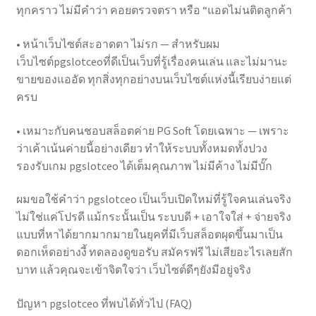
ทุกคราว ไม่มีคำว่า คอยตรวจตรา หรือ “แอดไม่นติดลูกค้า
• หน้าเว็บไซต์สะอาดตา ไม่รก — สำหรับผม
เว็บไซต์pgslotceoที่ดีเป็นเว็บที่รู้เรื่องคนเล่น และไม่มานะ
ขายของแออัด ทุกสิ่งทุกอย่างบนเว็บไซต์แห่งนี้เรียบง่ายแต่
ครบ
• เหมาะกับคนชอบสล็อตค่าย PG Soft โดยเฉพาะ — เพราะ
ว่าเค้าเน้นค่ายนี้อย่างเดียว ทำให้ระบบทั้งหมดทั้งปวง
รองรับเกม pgslotceo ได้เต็มคุณภาพ ไม่มีค้าง ไม่มีบั๊ก
ผมขอใช้คำว่า pgslotceo เป็นเว็บเปิดใหม่ที่รู้ใจคนเล่นจริง
ไม่ใช่แค่โปรดี แม้กระนั้นเป็น ระบบดี + เอาใจใส่ + จ่ายจริง
แบบที่หาได้ยากมากมายในยุคที่มีเว็บสล็อตผุดขึ้นมาเป็น
ดอกเห็ดอย่างงี้ ทดลองดูขอรับ สมัครฟรี ไม่เสียอะไรเลยสัก
บาท แล้วคุณจะเข้าจิตใจว่า เว็บไซต์ดีๆยังมีอยู่จริง
ปัญหา pgslotceo ที่พบได้ทั่วไป (FAQ)