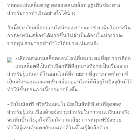
ทดลองเล่นสล็อต pg ทดลองเล่นสล็อต pg เพิ่มช่องทาง
สำหรับการทำเงินอย่างไรได้บ้าง
วันนี้ทางเว็บสล็อตออนไลน์ของเราจะมาช่วยเพิ่มโอกาสใน
การลงพนันสล็อตได้มากขึ้น ไม่จำเป็นต้องเป็นห่วงว่าจะ
ขาดทุน สามารถทำกำไรได้อย่างแน่นอนจ้ะ
• เลือกเล่นเกมสล็อตออนไลน์ที่เหมาะสมที่สุด การเลือก
เกมสล็อตที่เป็นตัวเลือกที่ดีที่สุดบางทีอาจเป็นเรื่องยาก
สำหรับผู้เล่นคาสิโนออนไลน์ที่ตายยากที่สุด ขนาดที่ตามที่
เป็นจริงของคอลเลคชั่น สล็อตออนไลน์ที่มีอยู่ในปัจจุบันมิได้
ทำให้ขั้นตอนการนี้ง่ายมากยิ่งขึ้น
• รับโบนัสฟรี ฟรีสปินและโบนัสเป็นสิทธิพิเศษที่สุดยอด
สำหรับผู้เล่น เนื่องด้วยจังหวะสำหรับในการชนะเงินสดจริง
จะเพิ่มขึ้น สิ่งจูงใจที่ไม่มีความเสี่ยง การหมุนฟรียังช่วย
ทำให้ผู้เล่นคุ้นเคยกับเกมคาสิโนที่ไม่รู้จักอีกด้วย