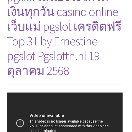
เงินทุกวัน casino online
เว็บแม่ pgslot เครดิตฟรี
Top 31 by Ernestine
pgslot Pgslotth.nl 19
ตุลาคม 2568