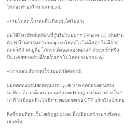
ไม่ต้องทำอะไรมากมายเลย
– เกมโหลดเร็ว เล่นลื่น ถึงแม้เน็ตไม่แรง
ผมใช้โทรศัพท์เคลื่อนที่รุ่นไม่ใหม่มาก (iPhone 11) เล่นผ่าน
Wi-Fi บ้านธรรมดา เกมpgceoโหลดไว ไม่มีหลุด ไม่มีค้าง
และก็ที่สำคัญคือ ไม่กระเด้งออกเองตอนกำลังจะเข้าฟรีส
ปิน (เคยพบอย่างงี้กับเว็บเก่า โมโหอย่างมาก 555)
– การถอนเงินรวดเร็วแบบน่าอัศจรรย์
ผมทดลองถอนยอดหนแรก 1,200 บาท กดถอนตอนสอง
นาฬิกา คิดว่าต้องรอตอนเช้า แต่ปรากฏว่าเงินเข้าข้างใน 1
นาที ไม่มีแอดมิน ไม่มีการตอบแชต รอ OTP แล้วเงินเข้าเลย
สิ่งที่ชอบที่สุด เว็บไซต์ pgslotceo นี้เหมือนสร้างมาเพื่อคน
เล่นจริง