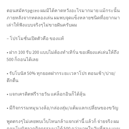
ตอนสมัครpgceo ผมมิได้คาดหวังอะไรมากมาย แม้กระนั้น
ภายหลังจากทดลองเล่น ผมพบจุดแข็งหลายชนิดที่อยากมา
เล่าให้ฟังแบบจริงๆไม่ขายฝันครับผม
– โปรโมชั่นเปิดตัวคือ ของแท้
• ฝาก 100 รับ 200 แบบไม่ต้องทำเทิร์น ขอเพียงแค่เล่นให้ถึง
500 ก็ถอนได้เลย
• รับโบนัส 50% ทุกยอดฝากระยะเวลาโปร ตอนเช้า/บ่าย/
ดึกดื่น
• แจกเครดิตฟรีรายวัน แค่ล็อกอินก็ได้ลุ้น
• มีกิจกรรมหมุนวงล้อ/กล่องสุ่ม/แต้มแลกเปลี่ยนของขวัญ
พูดตรงๆไม่เคยพบเว็บไหนกล้าแจกเท่านี้ แล้วก็ จ่ายจริง ผม
ถอนโบนัสจากกิจกรรมมาได้ 500 กว่าบาทในวันที่สอง แบบ