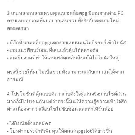
3. เกมหลากหลาย ครบทุกแนว: สล็อตpg มีเกมจากค่าย PG
ครบแทบทุกเกมที่ผมอยากเล่น รวมทั้งยังอัปเดตเกมใหม่
ตลอดเวลา
• มีอีกทั้งเกมสล็อตpgแตกง่ายแบบหมุนไม่กี่รอบก็เข้าโบนัส
• เกมแนวฟีพบร์เยอะที่เล่นแล้วลุ้นได้หลายต่อ
• เกมธีมงามที่ทำให้เล่นเพลิดเพลินถึงแม้มิได้โบนัสใหญ่
ตรงนี้ช่วยให้ผมไม่เบื่อ รวมทั้งสามารถสลับเกมเล่นได้ตาม
อารมณ์
4. โปรโมชั่นที่คุ้มแบบคิดว่าเว็บตั้งใจผู้เล่นจริง: เว็บไซต์ส่วน
มากก็มีโปรเช่นกัน แต่ว่าตรงนี้มันให้ความรู้ความเข้าใจสึก
ต่าง เนื่องจากว่าเงื่อนไขไม่ซับซ้อน และทำเทิร์นน้อย
• ได้โบนัสตั้งแต่สมัคร
• โปรฝากประจำที่เพิ่มทุนให้ผมเล่นpgslotได้ยาวขึ้น