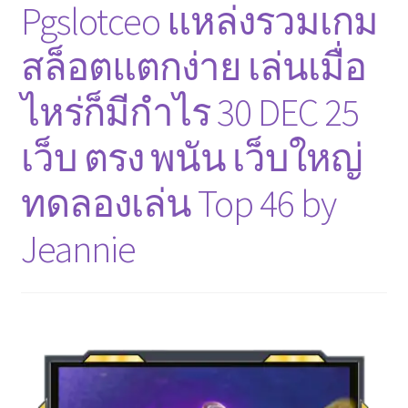
Pgslotceo แหล่งรวมเกม
สล็อตแตกง่าย เล่นเมื่อ
ไหร่ก็มีกำไร 30 DEC 25
เว็บ ตรง พนัน เว็บใหญ่
ทดลองเล่น Top 46 by
Jeannie