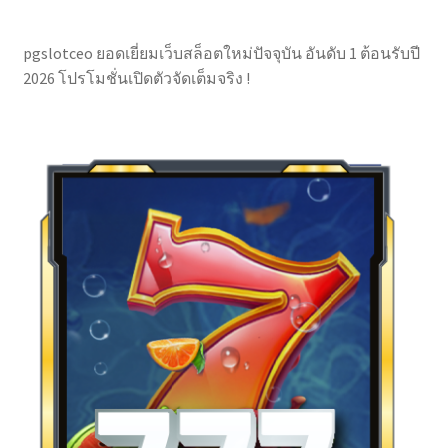
pgslotceo ยอดเยี่ยมเว็บสล็อตใหม่ปัจจุบัน อันดับ 1 ต้อนรับปี
2026 โปรโมชั่นเปิดตัวจัดเต็มจริง !