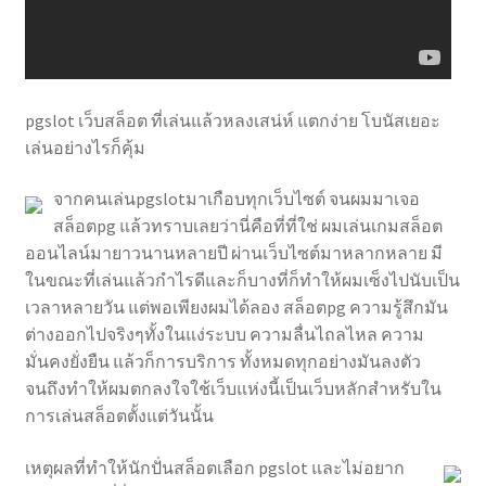
pgslot เว็บสล็อต ที่เล่นแล้วหลงเสน่ห์ แตกง่าย โบนัสเยอะ
เล่นอย่างไรก็คุ้ม
จากคนเล่นpgslotมาเกือบทุกเว็บไซต์ จนผมมาเจอ
สล็อตpg แล้วทราบเลยว่านี่คือที่ที่ใช่ ผมเล่นเกมสล็อต
ออนไลน์มายาวนานหลายปี ผ่านเว็บไซต์มาหลากหลาย มี
ในขณะที่เล่นแล้วกำไรดีและก็บางที่ก็ทำให้ผมเซ็งไปนับเป็น
เวลาหลายวัน แต่พอเพียงผมได้ลอง สล็อตpg ความรู้สึกมัน
ต่างออกไปจริงๆทั้งในแง่ระบบ ความลื่นไถลไหล ความ
มั่นคงยั่งยืน แล้วก็การบริการ ทั้งหมดทุกอย่างมันลงตัว
จนถึงทำให้ผมตกลงใจใช้เว็บแห่งนี้เป็นเว็บหลักสำหรับใน
การเล่นสล็อตตั้งแต่วันนั้น
เหตุผลที่ทำให้นักปั่นสล็อตเลือก pgslot และไม่อยาก