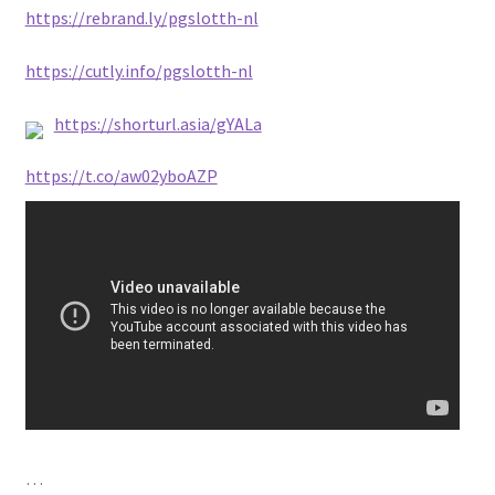
https://rebrand.ly/pgslotth-nl
https://cutly.info/pgslotth-nl
https://shorturl.asia/gYALa
https://t.co/aw02yboAZP
…