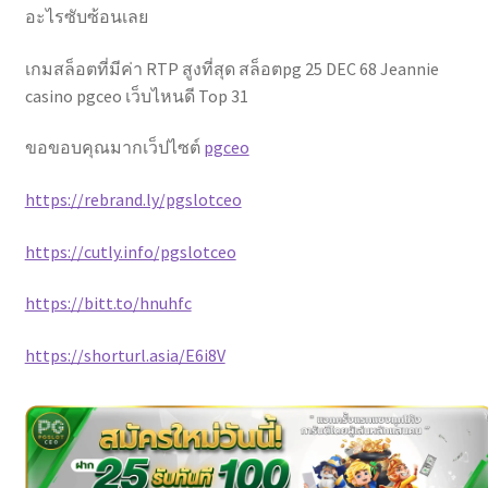
อะไรซับซ้อนเลย
เกมสล็อตที่มีค่า RTP สูงที่สุด สล็อตpg 25 DEC 68 Jeannie
casino pgceo เว็บไหนดี Top 31
ขอขอบคุณมากเว็ปไซต์
pgceo
https://rebrand.ly/pgslotceo
https://cutly.info/pgslotceo
https://bitt.to/hnuhfc
https://shorturl.asia/E6i8V