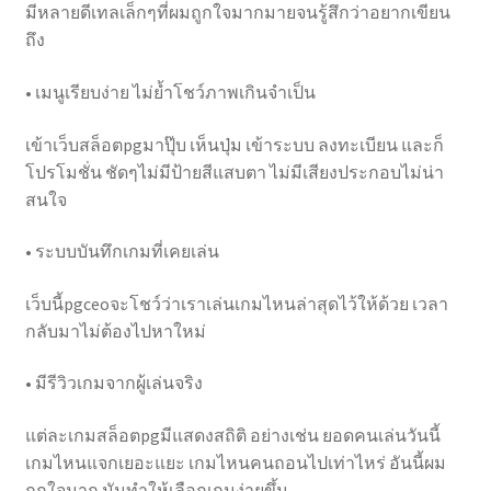
มีหลายดีเทลเล็กๆที่ผมถูกใจมากมายจนรู้สึกว่าอยากเขียน
ถึง
• เมนูเรียบง่าย ไม่ย้ำโชว์ภาพเกินจำเป็น
เข้าเว็บสล็อตpgมาปุ๊บ เห็นปุ่ม เข้าระบบ ลงทะเบียน และก็
โปรโมชั่น ชัดๆไม่มีป้ายสีแสบตา ไม่มีเสียงประกอบไม่น่า
สนใจ
• ระบบบันทึกเกมที่เคยเล่น
เว็บนี้pgceoจะโชว์ว่าเราเล่นเกมไหนล่าสุดไว้ให้ด้วย เวลา
กลับมาไม่ต้องไปหาใหม่
• มีรีวิวเกมจากผู้เล่นจริง
แต่ละเกมสล็อตpgมีแสดงสถิติ อย่างเช่น ยอดคนเล่นวันนี้
เกมไหนแจกเยอะแยะ เกมไหนคนถอนไปเท่าไหร่ อันนี้ผม
ถูกใจมาก มันทำให้เลือกเกมง่ายขึ้น