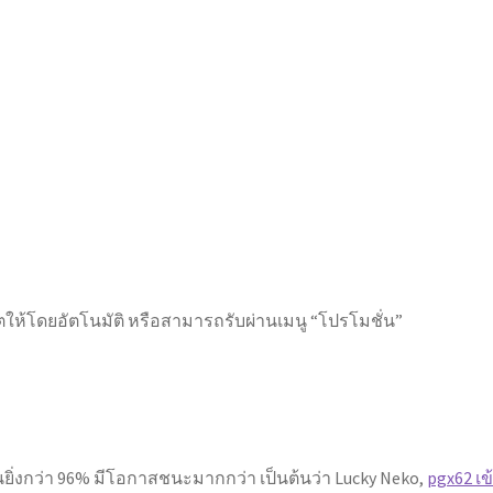
ให้โดยอัตโนมัติ หรือสามารถรับผ่านเมนู “โปรโมชั่น”
ึ้นยิ่งกว่า 96% มีโอกาสชนะมากกว่า เป็นต้นว่า Lucky Neko,
pgx62 เข้