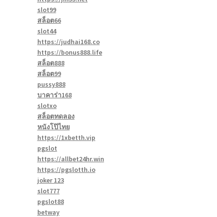
slot99
สล็อต66
slot44
https://judhai168.co
https://bonus888.life
สล็อต888
สล็อต99
pussy888
บาคาร่า168
slotxo
สล็อตทดลอง
หนังโป๊ไทย
https://1xbetth.vip
pgslot
https://allbet24hr.win
https://pgslotth.io
joker 123
slot777
pgslot88
betway