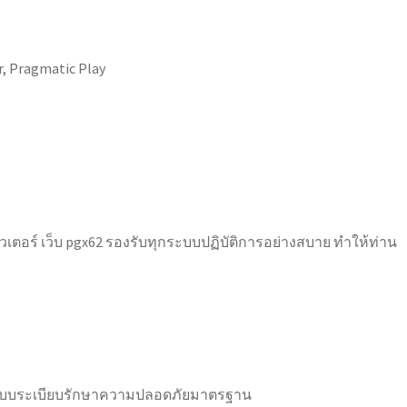
r, Pragmatic Play
ิวเตอร์ เว็บ pgx62 รองรับทุกระบบปฏิบัติการอย่างสบาย ทำให้ท่าน
งมีระบบระเบียบรักษาความปลอดภัยมาตรฐาน