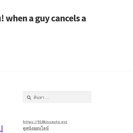
when a guy cancels a
ค้นหา
สำหรับ:
https://918kissauto.xyz
ม
ดูหนังออนไลน์