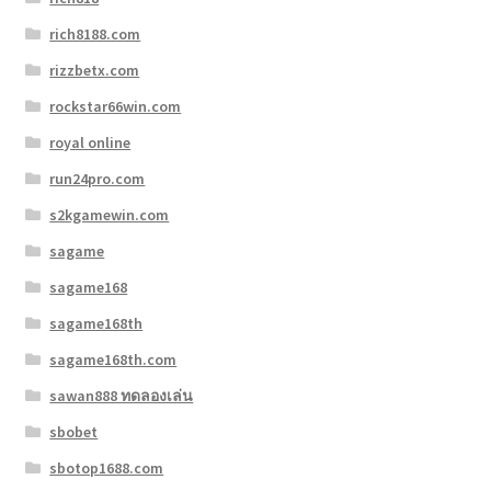
rich8188.com
rizzbetx.com
rockstar66win.com
royal online
run24pro.com
s2kgamewin.com
sagame
sagame168
sagame168th
sagame168th.com
sawan888 ทดลองเล่น
sbobet
sbotop1688.com