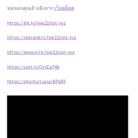
ขอขอบคุณอ้างอิงจาก
เว็บสล็อต
https://bit.ly/live22slot-xyz
https://rebrand.ly/live22slot-xyz
https://wow.in.th/live22slot-xyz
https://cutt.ly/OrsEa74A
https://shorturl.asia/BPaRF