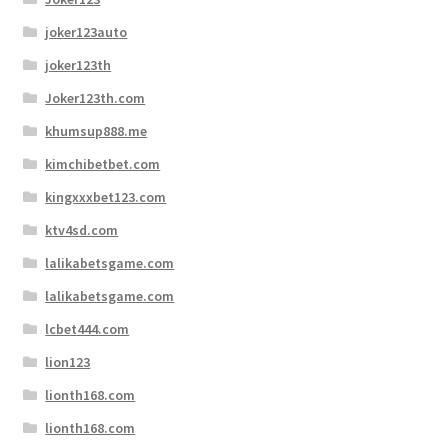
joker123auto
joker123th
Joker123th.com
khumsup888.me
kimchibetbet.com
kingxxxbet123.com
ktv4sd.com
lalikabetsgame.com
lalikabetsgame.com
lcbet444.com
lion123
lionth168.com
lionth168.com