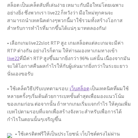
สล็อต เป็นเคล็ดลับที่เล่นง่าย เหมาะกับมือใหม่โดยเฉพาะ
อย่างยิ่ง ซึ่งพวกเรา live22 ก็หวังว่า มือใหม่ทุกคนจะ
สามารถนำเทคนิคต่างๆพวกนี้มาใช้รวมทั้งสร้างโอกาส
สำหรับการทำไรที่มากขึ้นได้แน่ๆ มาทดลองกัน!
• เลือกเกมlive22slot RTP สูง: เกมสล็อตแต่ละเกมจะมีค่า
RTP ต่างกัน อย่างไรก็ตาม ให้ท่านมองหาเกมทางเข้า
live22
ที่มีค่า RTP สูงขึ้นมากยิ่งกว่า 96% แค่นั้น เนื่องจากมัน
จะได้โอกาสคืนผลกำไรให้กับผู้เล่นมากยิ่งกว่าในระยะยาว
นั่นเองขอรับ
• ใช้เคล็ดวิธีปรับเบทตามรอบ:
เว็บสล็อต
เป็นเทคนิคที่ผมใช้
หลายครั้งๆเริ่มต้นด้วยการเบทขั้นต่ำสุดเพื่อมองแนวโน้ม
ของเกมก่อน ต่อจากนั้น ถ้าหากเกมเริ่มแจกกำไร ให้คุณเพิ่ม
เบทไปตามรอบที่แจกเพื่อสร้างจังหวะสำหรับเพื่อการได้
กำไรในตอนนั้นๆเจริญขึ้น
• ใช้เครดิตฟรีให้เป็นประโยชน์: เว็บไซต์ตรงไม่ผ่าน