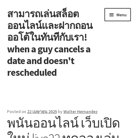
สามารถเล่นสล็อต
Skip
Skip
Menu
to
to
ออนไลน์และฝากถอน
navigation
content
ออโต้ในทันทีกับเรา!
when a guy cancels a
date and doesn't
rescheduled
หน้าแรก
Blog
Posted on
22 เมษายน 2025
by
Walter Hernandez
พนันออนไลน์ เว็บเปิด
Contact
Welcome to the family!