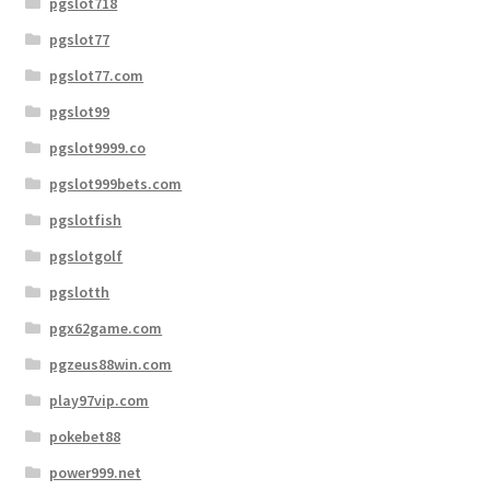
pgslot718
pgslot77
pgslot77.com
pgslot99
pgslot9999.co
pgslot999bets.com
pgslotfish
pgslotgolf
pgslotth
pgx62game.com
pgzeus88win.com
play97vip.com
pokebet88
power999.net