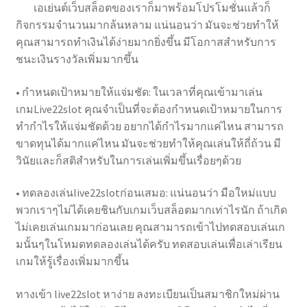
เอเย่นต์เว็บสล็อตของเราก็มาพร้อมโปรโมชั่นแล้วก็
กิจกรรมจำนวนมากล้นหลาม แน่นอนว่า มันจะช่วยทำให้
คุณสามารถทำเงินได้ง่ายมากยิ่งขึ้น มีโอกาสสำหรับการ
ชนะเงินรางวัลเพิ่มมากขึ้น
• กำหนดเป้าหมายให้แจ่มชัด: ในเวลาที่คุณเข้ามาเล่น
เกมLive22slot คุณจำเป็นที่จะต้องกำหนดเป้าหมายในการ
ทำกำไรให้แจ่มชัดด้วย อยากได้กำไรมากแค่ไหน สามารถ
ขาดทุนได้มากแค่ไหน มันจะช่วยทำให้คุณเล่นให้ถี่ถ้วน มี
วินัยและก็สติสำหรับในการเล่นเพิ่มขึ้นเรื่อยๆด้วย
• ทดลองเล่นlive22slotก่อนเสมอ: แน่นอนว่า มือใหม่แบบ
พวกเราๆไม่ได้เคยชินกับเกมเว็บสล็อตมากเท่าไรนัก ถ้าเกิด
ไม่เคยเล่นเกมมาก่อนเลย คุณสามารถเข้าไปทดสอบเล่นเก
มนั้นๆในโหมดทดลองเล่นได้ครับ ทดสอบเล่นเพื่อเล่าเรียน
เกมให้รู้เรื่องเพิ่มมากขึ้น
ทางเข้า live22slot หาง่าย ลงทะเบียนเป็นสมาชิกใหม่ผ่าน