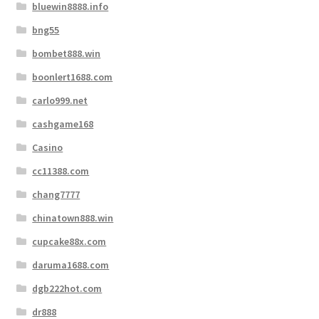
bluewin8888.info
bng55
bombet888.win
boonlert1688.com
carlo999.net
cashgame168
Casino
cc11388.com
chang7777
chinatown888.win
cupcake88x.com
daruma1688.com
dgb222hot.com
dr888