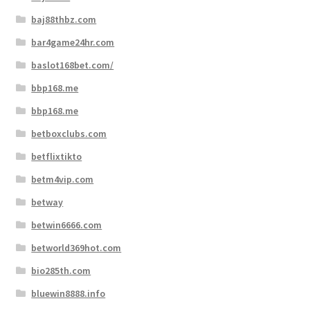
baj88thbz.com
bar4game24hr.com
baslot168bet.com/
bbp168.me
bbp168.me
betboxclubs.com
betflixtikto
betm4vip.com
betway
betwin6666.com
betworld369hot.com
bio285th.com
bluewin8888.info