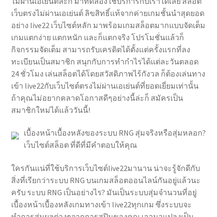
ไม่ผ่านเอเย่นต์ล่ะก็ มาทดลองใช้บริการกับเราได้เลย สล็อต
เว็บตรงไม่ผ่านเอเย่นต์ ลิขสิทธิ์แท้จากค่ายเกมชั้นนำสุดยอด
อย่าง live22 เว็บไซต์หลัก มาพร้อมเกมสล็อตมากแบบจัดเต็ม
เกมแตกง่าย แตกหนัก และก็แตกจริง โปรโมชั่นแล้วก็
กิจกรรมจัดเต็ม สามารถรับเครดิตได้ตั้งแต่ครั้งแรกที่ลง
ทะเบียนเป็นสมาชิก สนุกกับการทำกำไรได้แต่ละวันตลอด
24 ชั่วโมง เล่นสล็อตได้โดยสวัสดิภาพไร้กังวล ก็ต้องเล่นทาง
เข้า live22กับเว็บไซต์ตรงไม่ผ่านเอเย่นต์ที่ยอดเยี่ยมเท่านั้น
ถ้าคุณไม่อยากคลาดโอกาสดีๆอย่างนี้ล่ะก็ สมัครเป็น
สมาชิกใหม่ได้แล้ววันนี้!
เบื้องหน้าเบื้องหลังของระบบ RNG สุ่มจริงหรือสุ่มหลอก?
เว็บไซต์สล็อต ที่ดีที่มีคำตอบให้คุณ
ใครกันแน่ที่ใช้บริการเว็บไซต์live22มานาน น่าจะรู้จักดีกับ
สิ่งที่เรียกว่าระบบ RNG บนเกมสล็อตออนไลน์กันอยู่แล้วนะ
ครับ ระบบ RNG เป็นอย่างไร? มันเป็นระบบสุ่มจำนวนที่อยู่
เบื้องหน้าเบื้องหลังเกมทางเข้า live22ทุกเกม ซึ่งระบบจะ
ทำการสุ่มผลต่างๆจากการสปินของคุณ เอามาแปลงเป็น