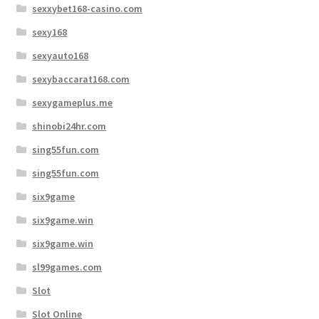
sexxybet168-casino.com
sexy168
sexyauto168
sexybaccarat168.com
sexygameplus.me
shinobi24hr.com
sing55fun.com
sing55fun.com
six9game
six9game.win
six9game.win
sl99games.com
Slot
Slot Online