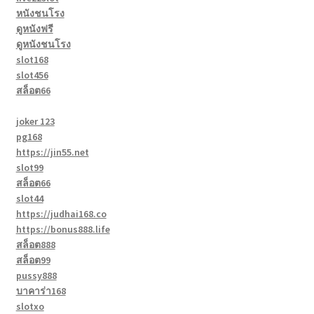
หนังชนโรง
ดูหนังฟรี
ดูหนังชนโรง
slot168
slot456
สล็อต66
joker 123
pg168
https://jin55.net
slot99
สล็อต66
slot44
https://judhai168.co
https://bonus888.life
สล็อต888
สล็อต99
pussy888
บาคาร่า168
slotxo