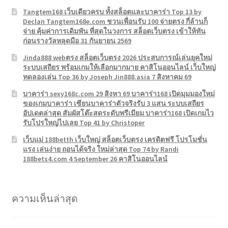
Tangtem168 เว็บเดียวครบ ทั้งสล็อตและบาคาร่า Top 13 by
Declan Tangtem168e.com ชวนเพื่อนรับ 100 จ่ายตรง กี่ล้านก็
จ่าย คุ้มค่าการเดิมพัน ที่สุดในวงการ สล็อตเว็บตรง เข้าให้ทัน
ก่อนรางวัลหลุดมือ 31 กันยายน 2569
Jinda888 webตรง สล็อตเว็บตรง 2026 ประสบการณ์เล่นยุคใหม่
ระบบเสถียร พร้อมเกมให้เลือกมากมาย คาสิโนออนไลน์ เว็บใหญ่
ทดลองเล่น Top 36 by Joseph Jin888.asia 7 สิงหาคม 69
บาคาร่า sexy168c.com 29 สิงหา 69 บาคาร่า168 เปิดมุมมองใหม่
ของเกมบาคาร่า เซียนบาคาร่าตัวจริงรับ 3 แสน ระบบเสถียร
อัปเดตล่าสุด สัมผัสโต๊ะสดระดับพรีเมียม บาคาร่า168 เปิดเกมไว
รับโปรใหญ่ไปเลย Top 41 by Christoper
เว็บแม่ 188betth เว็บใหญ่ สล็อตเว็บตรง เครดิตฟรี โปรโมชั่น
แรง เล่นง่าย ถอนได้จริง ใหม่ล่าสุด Top 74 by Randi
188bets4.com 4 September 26 คาสิโนออนไลน์
ความเห็นล่าสุด