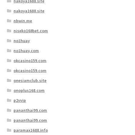
nakoya1688.site
nakoya1688.site
nbwin.me
niseko168bet.com
no1huay
no1huay.com
okcasino159.com
okcasino159.com
onesiamclub.site
onoplus168.com
p2vvip
pananthai99.com
pananthai99.com
paramax1688.info