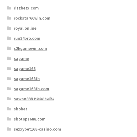
rizzbetx.com
rockstar66win.com
royal online
run24pro.com
s2kgamewin.com
sagame
sagame168
sagame168th
sagame168th.com
sawan888 ทดลองเล่น
sbobet
sbotop1688.com
sexxybet168-casino.com