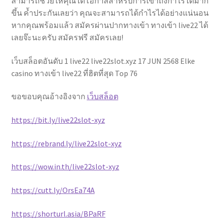
สามารถช่วยให้คุณได้โอกาสสำหรับการเข้าถึงกำไรได้มาก
ขึ้น ค้ำประกันเลยว่า คุณจะสามารถได้กำไรได้อย่างแน่นอน
หากคุณพร้อมแล้ว สมัครผ่านปากทางเข้า ทางเข้า live22 ได้
เลยจ๊ะนะครับ สมัครฟรี สมัครเลย!
เว็บสล็อตอันดับ 1 live22 live22slot.xyz 17 JUN 2568 Elke
casino ทางเข้า live22 ที่ฮิตที่สุด Top 76
ขอขอบคุณอ้างอิงจาก
เว็บสล็อต
https://bit.ly/live22slot-xyz
https://rebrand.ly/live22slot-xyz
https://wow.in.th/live22slot-xyz
https://cutt.ly/OrsEa74A
https://shorturl.asia/BPaRF