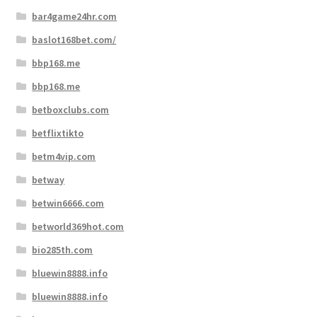
bar4game24hr.com
baslot168bet.com/
bbp168.me
bbp168.me
betboxclubs.com
betflixtikto
betm4vip.com
betway
betwin6666.com
betworld369hot.com
bio285th.com
bluewin8888.info
bluewin8888.info