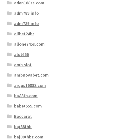
aden168ss.com
adm789.info
adm789.info
allbet24hr
allone745s.com
alot666
amb slot
ambnovabet.com
argus16888.com
ba88th.com
babet555.com
Baccarat
baj88thb
baj88thbz.com