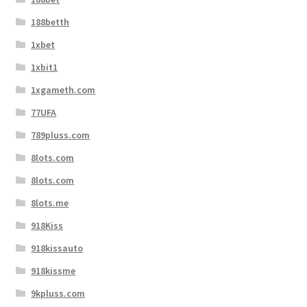
188betth
1xbet
1xbit1
1xgameth.com
77UFA
789pluss.com
8lots.com
8lots.com
8lots.me
918Kiss
918kissauto
918kissme
9kpluss.com