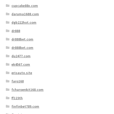
cupcake88x.com
daruma1688.com
dgb222hot.com
dr888
dr888bet.com
dr888bet.com
du2477.com
ek4567.com
erisauto.site
faro168
fcharoenkit168.com
ff123th
finfinbet789.com