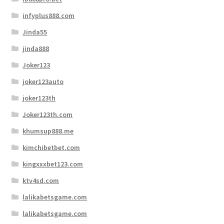
infyplus888.com
Jinda55
jinda888
Joker123
joker123auto
joker123th
Joker123th.com
khumsup888.me
kimchibetbet.com
kingxxxbet123.com
ktv4sd.com
lalikabetsgame.com
lalikabetsgame.com