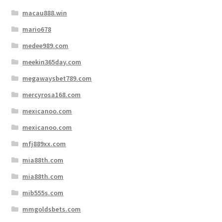
macau888.win
mario678
medee989.com
meekin365day.com
megawaysbet789.com
mercyrosa168.com
mexicanoo.com
mexicanoo.com
mfj889xx.com
mia88th.com
mia88th.com
mib555s.com
mmgoldsbets.com