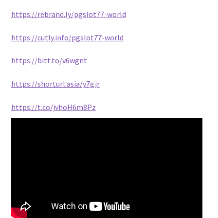
https://rebrand.ly/pgslot77-world
https://cutly.info/pgslot77-world
https://bitt.to/v6wgnt
https://shorturl.asia/y7gjr
https://t.co/jvhoH6m8Pz