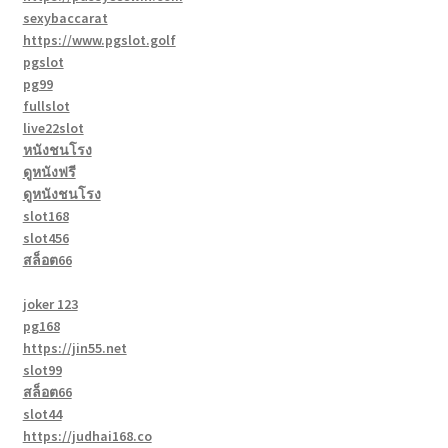
sexybaccarat
https://www.pgslot.golf
pgslot
pg99
fullslot
live22slot
หนังชนโรง
ดูหนังฟรี
ดูหนังชนโรง
slot168
slot456
สล็อต66
joker 123
pg168
https://jin55.net
slot99
สล็อต66
slot44
https://judhai168.co