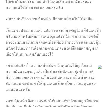
ไม่เข้ากับงบประมาณก็ทำให้เล่นเสียได้ง่าย มันจะหมด
ความแน่ใจได้อย่างง่ายๆเลยล่ะครับ
2. สายเล่นชิล vs สายลุ้นหนัก เลือกแบบไหนไม่ให้ฝ่าฝืน
เว้นแต่งบประมาณแล้ว นิสัยการเล่นก็สำคัญไม่แพ้กันเลยจ้า
ครับผม สำหรับเพื่อการเล่น pgslot77 นั้น พวกเราบางครั้งก็
อาจจะเป็นสายเล่นชิลๆแต่เพื่อนพ้องเราต้องการเล่นแบบลุ้น
หนักๆไปเลย การเลือกเกมตามแต่ละสไตล์ก็เลยสำคัญมาก
เลือกให้เหมาะสมกับตนเองไว้
• สายเล่นชิล ย้ำความสม่ำเสมอ: ถ้าคุณไม่ได้ถูกใจเกม
ความผันผวนสูงอยู่แล้ว เป็นสายเล่นชิลแบบสุดขั้ว เกมที่
มีจ่ายย่อยบ่อยๆภาพรวมไม่นิ่งเกินความจำเป็น ย้ำความ
สม่ำเสมอ จะช่วยทำให้คุณเล่นแล้วพอใจกว่าเกมลุ้นแรงๆ
แน่นอนนะครับ
• สายลุ้นหนัก จังหวะแรงมาได้เลย: แต่ว่าถ้าคุณถูกใจความ
ตื่นเต้น เกมที่เน้นโบนัสแตกใหญ่ ฟรีสปิน หรือแจ็กพอต