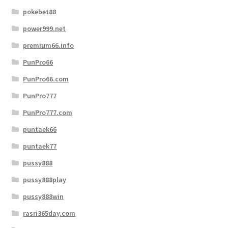
pokebet88
power999.net
premium66.info
PunPro66
PunPro66.com
PunPro777
PunPro777.com
puntaek66
puntaek77
pussy888
pussy888play
pussy888win
rasri365day.com