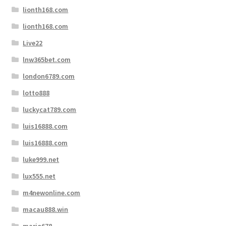
lionth168.com
lionth168.com
Live22
lnw365bet.com
london6789.com
lotto888
luckycat789.com
luis16888.com
luis16888.com
luke999.net
lux555.net
m4newonline.com
macau888.win