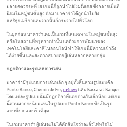
ปลายศตวรรษที่ 19 เกมนี้ก็ถูกนำไปยังฝรั่งเศส ซึ่งกลายเป็นที่
นิยมในหมู่ชนชั้นสูง ต่อมาบาคาร่าได้ถูกนำไปยัง
สหรัฐอเมริกาและจากนั้นก็กระจายไปทั่วโลก
ในยุคก่อน บาคาร่าเคยเป็นเกมที่เล่นเฉพาะในหมู่ชนชั้นสูง
หรือในสถานที่หรูหราเท่านั้น แต่ด้วยการพัฒนาของ
เทคโนโลยีและคาสิโนออนไลน์ ทำให้เกมนี้มีความเข้าถึง
ได้ง่ายขึ้น และสะดวกสบายต่อผู้เล่นหลากหลายกลุ่ม
กฎกติกาและรูปแบบการเล่น
บาคาร่ามีรูปแบบการเล่นหลัก ๆ อยู่ทั้งสิ้นสามรูปแบบคือ
Punto Banco, Chemin de Fer,
m4new
และ Baccarat Banque
โดยแต่ละรูปแบบนั้นมีกฎกติกาที่แตกต่างกันเล็กน้อย แต่เกม
นี้ส่วนมากจะนิยมเล่นในรูปแบบ Punto Banco ซึ่งเป็นรูป
แบบที่ง่ายและเร็วที่สุด
ในเกมบาคาร่า ผู้เล่นจะไม่ได้ตัดสินใจว่าจะจั่วไพ่หรือไม่