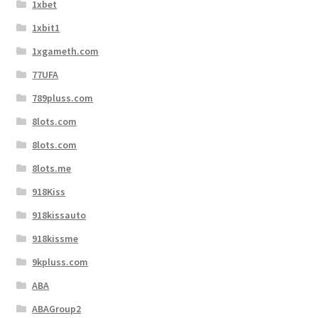
1xbet
1xbit1
1xgameth.com
77UFA
789pluss.com
8lots.com
8lots.com
8lots.me
918Kiss
918kissauto
918kissme
9kpluss.com
ABA
ABAGroup2