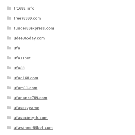
tr1688.info
tree78999.com
tunder88express.com
udee365day.com
ufa
ufa11bet
ufa88
ufad168.com
ufam11.com
ufanance789.com
ufasexygame
ufasocietyth.com
ufawinner99bet.com