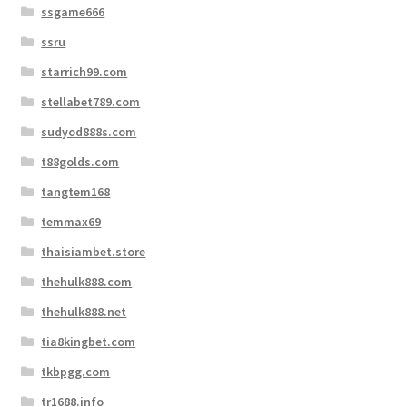
ssgame666
ssru
starrich99.com
stellabet789.com
sudyod888s.com
t88golds.com
tangtem168
temmax69
thaisiambet.store
thehulk888.com
thehulk888.net
tia8kingbet.com
tkbpgg.com
tr1688.info