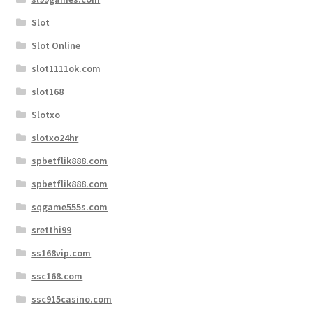
Slot
Slot Online
slot1111ok.com
slot168
Slotxo
slotxo24hr
spbetflik888.com
spbetflik888.com
sqgame555s.com
sretthi99
ss168vip.com
ssc168.com
ssc915casino.com