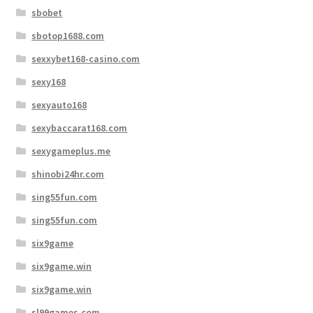
sbobet
sbotop1688.com
sexxybet168-casino.com
sexy168
sexyauto168
sexybaccarat168.com
sexygameplus.me
shinobi24hr.com
sing55fun.com
sing55fun.com
six9game
six9game.win
six9game.win
sl99games.com